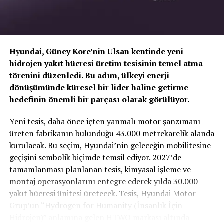
Hyundai, Güney Kore’nin Ulsan kentinde yeni
hidrojen yakıt hücresi üretim tesisinin temel atma
törenini düzenledi. Bu adım, ülkeyi enerji
dönüşümünde küresel bir lider haline getirme
hedefinin önemli bir parçası olarak görülüyor.
TOGG T10X’in Gücü Petlas Snowmaster 2
Yeni tesis, daha önce içten yanmalı motor şanzımanı
Sport ile Yere Basıyor
üreten fabrikanın bulunduğu 43.000 metrekarelik alanda
kurulacak. Bu seçim, Hyundai’nin geleceğin mobilitesine
Türkiye’nin otomobili
TOGG T10X
gibi yüksek tork
geçişini sembolik biçimde temsil ediyor. 2027’de
değerlerine sahip elektrikli araçlarda, lastiğin zemine
tamamlanması planlanan tesis, kimyasal işleme ve
tutunma kabiliyeti çok daha kritiktir.
E-carturkiye
ekibi
montaj operasyonlarını entegre ederek yılda 30.000
olarak bizzat deneyimlediğimiz
Petlas Snowmaster 2
yakıt hücresi ünitesi üretecek. Tesis, Hyundai Motor
Sport
, performans odaklı yapısıyla elektrikli araçların
Grup’un “Hydrogen for Humanity (İnsanlık İçin
ihtiyaç duyduğu stabiliteyi fazlasıyla karşılıyor.
Hidrojen)” anlamına gelen HTWO markası altında