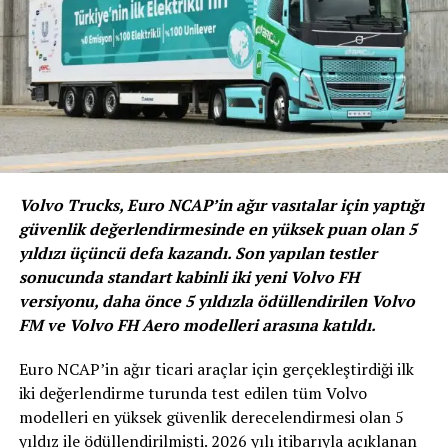
hasar sonrası yapılan onarımın standartlara uygun
yapılıp yapılmadığını, araç donanımlarının, fren
sistemlerinin ve yürür aksamlarının faal durumda olup
olmadığını tespit etmek amacıyla yapılıyor.
Riskler Detaylı Şekilde Belirtiliyor
Volvo Trucks, Euro NCAP’in ağır vasıtalar için yaptığı
Yapılan kontrol sonucunda ilgili araca kasko poliçesi
güvenlik değerlendirmesinde en yüksek puan olan 5
yapıldığı taktirde aracın mevcut durumuyla hangi
yıldızı üçüncü defa kazandı. Son yapılan testler
riskleri barındırdığı bilgisi detaylı olarak ortaya konuyor.
sonucunda standart kabinli iki yeni Volvo FH
versiyonu, daha önce 5 yıldızla ödüllendirilen Volvo
FM ve Volvo FH Aero modelleri arasına katıldı.
Gerçekleştirilen Kontroller Neler ?
Euro NCAP’in ağır ticari araçlar için gerçekleştirdiği ilk
Pert araç kontrolü içerisinde Diagnostik test cihazıyla
iki değerlendirme turunda test edilen tüm Volvo
yapılan genel arıza sorgulaması, fren test cihazı
modelleri en yüksek güvenlik derecelendirmesi olan 5
üzerinde ön, arka ve el fren testleri, lift üzerinde
yıldız ile ödüllendirilmişti. 2026 yılı itibarıyla açıklanan