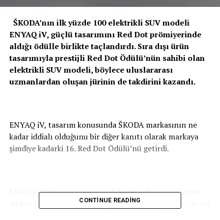
ŠKODA’nın ilk yüzde 100 elektrikli SUV modeli
ENYAQ iV, güçlü tasarımını Red Dot prömiyerinde
aldığı ödülle birlikte taçlandırdı. Sıra dışı ürün
tasarımıyla prestijli Red Dot Ödülü’nün sahibi olan
elektrikli SUV modeli, böylece uluslararası
uzmanlardan oluşan jürinin de takdirini kazandı.
ENYAQ iV, tasarım konusunda ŠKODA markasının ne
kadar iddialı olduğunu bir diğer kanıtı olarak markaya
şimdiye kadarki 16. Red Dot Ödülü’nü getirdi.
ENYAQ iV’nin cesur tasarım felsefesi, akıcı çizgileri ve
CONTINUE READING
dikkat çekici ön panjuru büyük beğeni topladı. ŠKODA bu
tasarımı opsiyonel Kristal Yüz seçeneğiyle birlikte