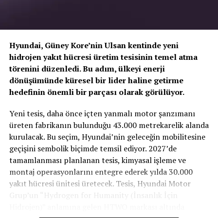
Hyundai, Güney Kore’nin Ulsan kentinde yeni
hidrojen yakıt hücresi üretim tesisinin temel atma
törenini düzenledi. Bu adım, ülkeyi enerji
dönüşümünde küresel bir lider haline getirme
hedefinin önemli bir parçası olarak görülüyor.
TOGG T10X’in Gücü Petlas Snowmaster 2
Yeni tesis, daha önce içten yanmalı motor şanzımanı
Sport ile Yere Basıyor
üreten fabrikanın bulunduğu 43.000 metrekarelik alanda
kurulacak. Bu seçim, Hyundai’nin geleceğin mobilitesine
Türkiye’nin otomobili
TOGG T10X
gibi yüksek tork
geçişini sembolik biçimde temsil ediyor. 2027’de
değerlerine sahip elektrikli araçlarda, lastiğin zemine
tamamlanması planlanan tesis, kimyasal işleme ve
tutunma kabiliyeti çok daha kritiktir.
E-carturkiye
ekibi
montaj operasyonlarını entegre ederek yılda 30.000
olarak bizzat deneyimlediğimiz
Petlas Snowmaster 2
yakıt hücresi ünitesi üretecek. Tesis, Hyundai Motor
Sport
, performans odaklı yapısıyla elektrikli araçların
Grup’un “Hydrogen for Humanity (İnsanlık İçin
ihtiyaç duyduğu stabiliteyi fazlasıyla karşılıyor.
Hidrojen)” anlamına gelen HTWO markası altında