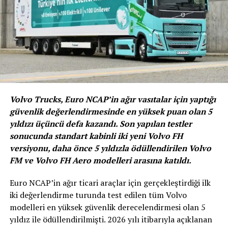
ENYAQ iV aynı zamanda son derece geniş iç mekanı
sayesinde kabinde de standartları belirliyor. Boyutları
OCTAVIA’dan daha kısa olmasına rağmen KODIAQ ile
eşdeğer bir genişlik sunan ENYAQ iV, evlerde kullanılan
mobilyalardan esinlenen bir kabin tasarımıyla da dikkat
çekti. Model, 13 inç’lik multimedya ekranı ve arttırılmış
Volvo Trucks, Euro NCAP’in ağır vasıtalar için yaptığı
gerçekliğe sahip head-up gösterge gibi birçok teknolojiyi
güvenlik değerlendirmesinde en yüksek puan olan 5
de beraberinde getiriyor.
yıldızı üçüncü defa kazandı. Son yapılan testler
sonucunda standart kabinli iki yeni Volvo FH
versiyonu, daha önce 5 yıldızla ödüllendirilen Volvo
FM ve Volvo FH Aero modelleri arasına katıldı.
ENYAQ iV sıfır emisyonlu sürüşüyle birlikte WLTP
ölçümlerine göre 520 kilometreden daha fazla menzil
Euro NCAP’in ağır ticari araçlar için gerçekleştirdiği ilk
sunarak günlük kullanımlara uygun olduğunun altını
iki değerlendirme turunda test edilen tüm Volvo
çiziyor.
modelleri en yüksek güvenlik derecelendirmesi olan 5
yıldız ile ödüllendirilmişti. 2026 yılı itibarıyla açıklanan