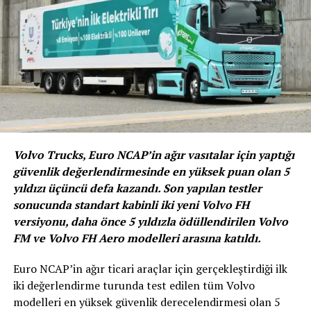
pick-up modellerinin 4’üncü kuşak temsilcisi Musso
Grand ise 265.000TL’den başlayan fiyatlarla satışa
sunuluyor. Ocak ayında başlayan, Korando ve Musso
Grand’ın tüm modellerinde geçerli olan kampanya, 31
Mart tarihinde son bulacak.
Volvo Trucks, Euro NCAP’in ağır vasıtalar için yaptığı
güvenlik değerlendirmesinde en yüksek puan olan 5
yıldızı üçüncü defa kazandı. Son yapılan testler
sonucunda standart kabinli iki yeni Volvo FH
versiyonu, daha önce 5 yıldızla ödüllendirilen Volvo
FM ve Volvo FH Aero modelleri arasına katıldı.
Euro NCAP’in ağır ticari araçlar için gerçekleştirdiği ilk
iki değerlendirme turunda test edilen tüm Volvo
modelleri en yüksek güvenlik derecelendirmesi olan 5