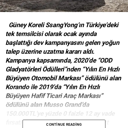
Güney Koreli SsangYong’ın Türkiye’deki
tek temsilcisi olarak ocak ayında
başlattığı dev kampanyasını gelen yoğun
talep üzerine uzatma kararı aldı.
Kampanya kapsamında, 2020’de “ODD
Gladyatörleri Ödülleri”nden “Yılın En Hızlı
Büyüyen Otomobil Markası” ödülünü alan
Korando ile 2019’da “Yılın En Hızlı
Büyüyen Hafif Ticari Araç Markası”
ödülünü alan Musso Grand’da
150.000TL’ye yüzde 0 faizle 12 ay vade
fırsatı sunuluyor. Kampanya,
31 Mart
CONTINUE READING