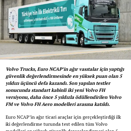
buluşturabiliyoruz” şeklinde konuştu.
Volvo Trucks, Euro NCAP’in ağır vasıtalar için yaptığı
güvenlik değerlendirmesinde en yüksek puan olan 5
yıldızı üçüncü defa kazandı. Son yapılan testler
sonucunda standart kabinli iki yeni Volvo FH
versiyonu, daha önce 5 yıldızla ödüllendirilen Volvo
Yeni Suzuki Swift Hibrit
FM ve Volvo FH Aero modelleri arasına katıldı.
Sahip olduğu akıllı hibrit teknolojisiyle birlikte otomobil
Euro NCAP’in ağır ticari araçlar için gerçekleştirdiği ilk
severleri yenilikçi ürünlerle buluşturan Suzuki, yeni bir
iki değerlendirme turunda test edilen tüm Volvo
araç sahibi olmak isteyen müşterilerin odağında olmayı
modelleri en yüksek güvenlik derecelendirmesi olan 5