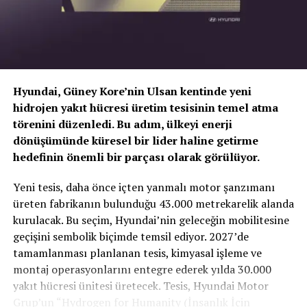
Hyundai, Güney Kore’nin Ulsan kentinde yeni
hidrojen yakıt hücresi üretim tesisinin temel atma
törenini düzenledi. Bu adım, ülkeyi enerji
dönüşümünde küresel bir lider haline getirme
hedefinin önemli bir parçası olarak görülüyor.
TOGG T10X’in Gücü Petlas Snowmaster 2
Yeni tesis, daha önce içten yanmalı motor şanzımanı
Sport ile Yere Basıyor
üreten fabrikanın bulunduğu 43.000 metrekarelik alanda
kurulacak. Bu seçim, Hyundai’nin geleceğin mobilitesine
Türkiye’nin otomobili
TOGG T10X
gibi yüksek tork
geçişini sembolik biçimde temsil ediyor. 2027’de
değerlerine sahip elektrikli araçlarda, lastiğin zemine
tamamlanması planlanan tesis, kimyasal işleme ve
tutunma kabiliyeti çok daha kritiktir.
E-carturkiye
ekibi
montaj operasyonlarını entegre ederek yılda 30.000
olarak bizzat deneyimlediğimiz
Petlas Snowmaster 2
yakıt hücresi ünitesi üretecek. Tesis, Hyundai Motor
Sport
, performans odaklı yapısıyla elektrikli araçların
Grup’un “Hydrogen for Humanity (İnsanlık İçin