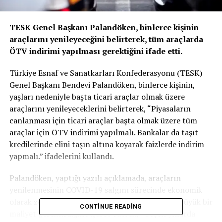
TESK Genel Başkanı Palandöken, binlerce kişinin
araçlarını yenileyeceğini belirterek, tüm araçlarda
ÖTV indirimi yapılması gerektiğini ifade etti.
Türkiye Esnaf ve Sanatkarları Konfederasyonu (TESK)
Genel Başkanı Bendevi Palandöken, binlerce kişinin,
yaşları nedeniyle başta ticari araçlar olmak üzere
araçlarını yenileyeceklerini belirterek, “Piyasaların
canlanması için ticari araçlar başta olmak üzere tüm
araçlar için ÖTV indirimi yapılmalı. Bankalar da taşıt
kredilerinde elini taşın altına koyarak faizlerde indirim
yapmalı.” ifadelerini kullandı.
Palandöken, yaptığı yazılı açıklamada, araçların
yenilenmesinin COVID-19 salgını sürecinde ekonomik
olarak zor günlerden geçen esnaf için çok daha büyük bir
CONTINUE READING
maliyet gerektirdiğine işaret ederek, “Geçen yıllarda