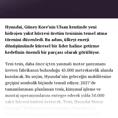
Hyundai, Güney Kore’nin Ulsan kentinde yeni
hidrojen yakıt hücresi üretim tesisinin temel atma
törenini düzenledi. Bu adım, ülkeyi enerji
dönüşümünde küresel bir lider haline getirme
hedefinin önemli bir parçası olarak görülüyor.
TOGG T10X’in Gücü Petlas Snowmaster 2
Yeni tesis, daha önce içten yanmalı motor şanzımanı
Sport ile Yere Basıyor
üreten fabrikanın bulunduğu 43.000 metrekarelik alanda
kurulacak. Bu seçim, Hyundai’nin geleceğin mobilitesine
Türkiye’nin otomobili
TOGG T10X
gibi yüksek tork
geçişini sembolik biçimde temsil ediyor. 2027’de
değerlerine sahip elektrikli araçlarda, lastiğin zemine
tamamlanması planlanan tesis, kimyasal işleme ve
tutunma kabiliyeti çok daha kritiktir.
E-carturkiye
ekibi
montaj operasyonlarını entegre ederek yılda 30.000
olarak bizzat deneyimlediğimiz
Petlas Snowmaster 2
yakıt hücresi ünitesi üretecek. Tesis, Hyundai Motor
Sport
, performans odaklı yapısıyla elektrikli araçların
Grup’un “Hydrogen for Humanity (İnsanlık İçin
ihtiyaç duyduğu stabiliteyi fazlasıyla karşılıyor.
Hidrojen)” anlamına gelen HTWO markası altında