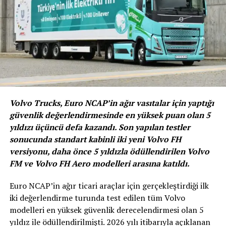
kredilerinde elini taşın altına koyarak faizlerde indirim
yapmalı.” ifadelerini kullandı.
BENZER İÇERIKLER
UP NEXT
Volkswagen Otomobil Başına 3 Bin Euro “Hileli Yazılım”
Tazminatı Ödeyecek
Volvo Trucks, Euro NCAP’in ağır vasıtalar için yaptığı
güvenlik değerlendirmesinde en yüksek puan olan 5
DON'T MISS
OSS Derneği, Yılın İkinci Çeyreğini Değerlendirdi!
yıldızı üçüncü defa kazandı. Son yapılan testler
sonucunda standart kabinli iki yeni Volvo FH
versiyonu, daha önce 5 yıldızla ödüllendirilen Volvo
FM ve Volvo FH Aero modelleri arasına katıldı.
Euro NCAP’in ağır ticari araçlar için gerçekleştirdiği ilk
iki değerlendirme turunda test edilen tüm Volvo
modelleri en yüksek güvenlik derecelendirmesi olan 5
yıldız ile ödüllendirilmişti. 2026 yılı itibarıyla açıklanan