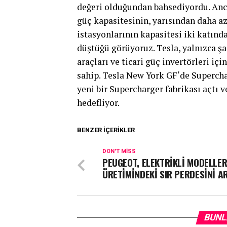
değeri olduğundan bahsediyordu. Anca
güç kapasitesinin, yarısından daha 
istasyonlarının kapasitesi iki katınd
düştüğü görüyoruz. Tesla, yalnızca şar
araçları ve ticari güç invertörleri iç
sahip. Tesla New York GF‘de Superch
yeni bir Supercharger fabrikası açtı 
hedefliyor.
BENZER İÇERIKLER
DON'T MISS
PEUGEOT, ELEKTRİKLİ MODELLER
ÜRETİMİNDEKİ SIR PERDESİNİ A
BUNL