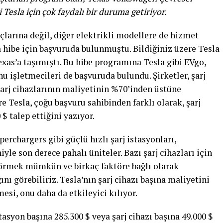
esla için çok faydalı bir duruma getiriyor.
açlarına değil, diğer elektrikli modellere de hizmet
 hibe için başvuruda bulunmuştu. Bildiğiniz üzere Tesla
exas’a taşımıştı. Bu hibe programına Tesla gibi EVgo,
 işletmecileri de başvuruda bulundu. Şirketler, şarj
 şarj cihazlarının maliyetinin %70’inden üstüne
e Tesla, çoğu başvuru sahibinden farklı olarak, şarj
 $ talep ettiğini yazıyor.
erchargers gibi güçlü hızlı şarj istasyonları,
yle son derece pahalı üniteler. Bazı şarj cihazları için
 görmek mümkün ve birkaç faktöre bağlı olarak
nı görebiliriz. Tesla’nın şarj cihazı başına maliyetini
esi, onu daha da etkileyici kılıyor.
asyon başına 285.300 $ veya şarj cihazı başına 49.000 $