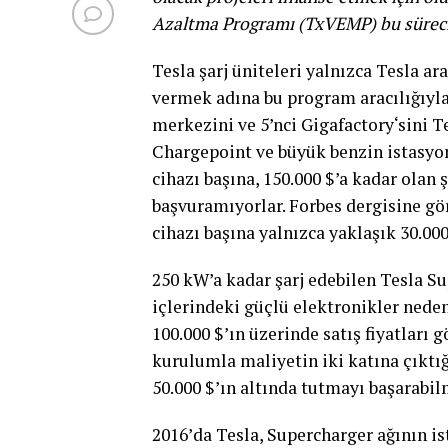
Azaltma Programı (TxVEMP) bu süreci T
Tesla şarj üniteleri yalnızca Tesla ar
vermek adına bu program aracılığıyla
merkezini ve 5’nci Gigafactory‘sini T
Chargepoint ve büyük benzin istasyonu
cihazı başına, 150.000 $’a kadar olan
başvuramıyorlar. Forbes dergisine gör
cihazı başına yalnızca yaklaşık 30.000
250 kW’a kadar şarj edebilen Tesla Sup
içlerindeki güçlü elektronikler nedeni
100.000 $’ın üzerinde satış fiyatları
kurulumla maliyetin iki katına çıktığı
50.000 $’ın altında tutmayı başarabilm
2016’da Tesla, Supercharger ağının ist