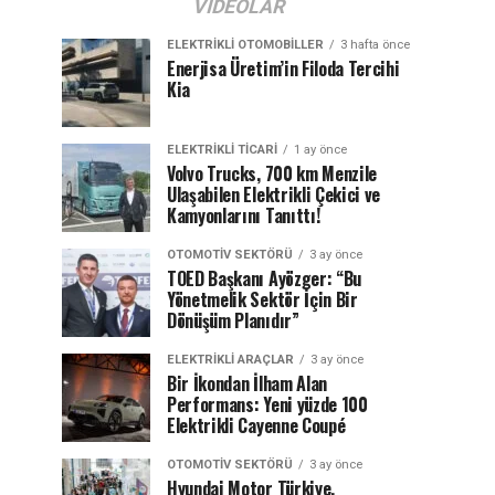
VIDEOLAR
ELEKTRIKLI OTOMOBILLER
3 hafta önce
Enerjisa Üretim’in Filoda Tercihi
Kia
ELEKTRIKLI TICARI
1 ay önce
Volvo Trucks, 700 km Menzile
Ulaşabilen Elektrikli Çekici ve
Kamyonlarını Tanıttı!
OTOMOTIV SEKTÖRÜ
3 ay önce
TOED Başkanı Ayözger: “Bu
Yönetmelik Sektör İçin Bir
Dönüşüm Planıdır”
ELEKTRIKLI ARAÇLAR
3 ay önce
Bir İkondan İlham Alan
Performans: Yeni yüzde 100
Elektrikli Cayenne Coupé
OTOMOTIV SEKTÖRÜ
3 ay önce
Hyundai Motor Türkiye,