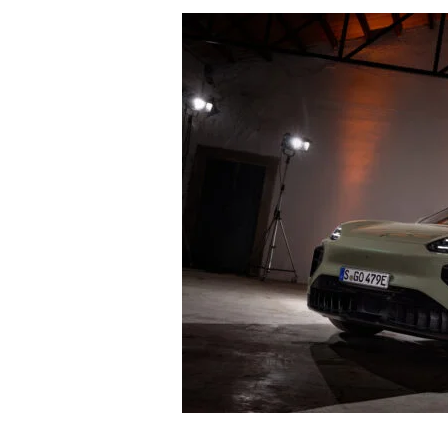
sürdürülebilirlik hedeflerine katkı sağla
Enerjisa Üretim’in tercihi, Kia’nın Türki
pekiştirirken, markanın farklı kullanım s
bir mobilite ortağı olarak öne çıktığını bi