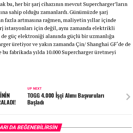
k bu, her bir şarj cihazının mevcut Supercharger’ların
azına sahip olduğu zamanlardı. Günümüzde şarj
an fazla artmasına rağmen, maliyetin yıllar içinde
j istasyonları için değil, aynı zamanda elektrikli
in de güç elektroniği alanında güçlü bir uzmanlığa
arger üretiyor ve yakın zamanda Çin/ Shanghai GF‘de de
ve bu fabrikada yılda 10.000 Supercharger üretmeyi
UP NEXT
İNİN
TOGG 4.000 İşçi Alımı Başvuruları
RALADI!
Başladı
ARI DA BEĞENEBILIRSIN