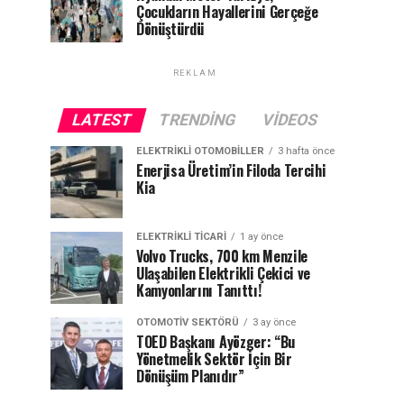
Çocukların Hayallerini Gerçeğe
Dönüştürdü
REKLAM
LATEST
TRENDING
VIDEOS
ELEKTRIKLI OTOMOBILLER
3 hafta önce
Enerjisa Üretim’in Filoda Tercihi
Kia
ELEKTRIKLI TICARI
1 ay önce
Volvo Trucks, 700 km Menzile
Ulaşabilen Elektrikli Çekici ve
Kamyonlarını Tanıttı!
OTOMOTIV SEKTÖRÜ
3 ay önce
TOED Başkanı Ayözger: “Bu
Yönetmelik Sektör İçin Bir
Dönüşüm Planıdır”