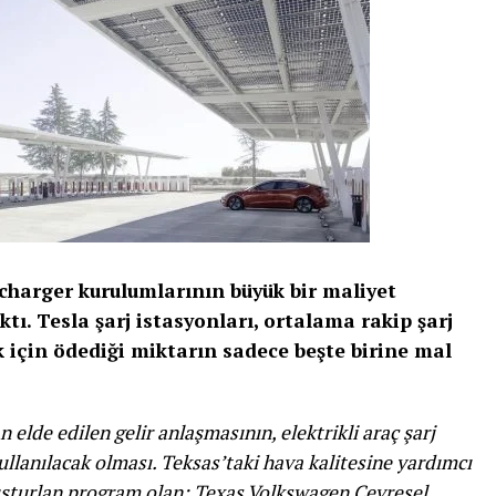
ercharger kurulumlarının büyük bir maliyet
tı. Tesla şarj istasyonları, ortalama rakip şarj
 için ödediği miktarın sadece beşte birine mal
elde edilen gelir anlaşmasının, elektrikli araç şarj
kullanılacak olması. Teksas’taki hava kalitesine yardımcı
luşturlan program olan; Texas Volkswagen Çevresel