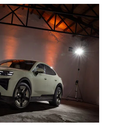
maya devam edeceğiz.”
ye kurumsal filo pazarındaki güçlü konumunu
enaryolarına uygun çözümler sunabilen güvenilir
r kez daha ortaya koyuyor.