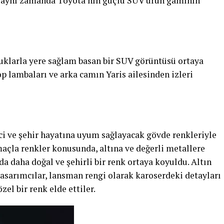
n aynı zamanda Toyota’nın güçlü SUV ürün gamının
klarla yere sağlam basan bir SUV görüntüsü ortaya
p lambaları ve arka camın Yaris ailesinden izleri
ici ve şehir hayatına uyum sağlayacak gövde renkleriyle
maçla renkler konusunda, altına ve değerli metallere
a daha doğal ve şehirli bir renk ortaya koyuldu. Altın
tasarımcılar, lansman rengi olarak karoserdeki detayları
el bir renk elde ettiler.