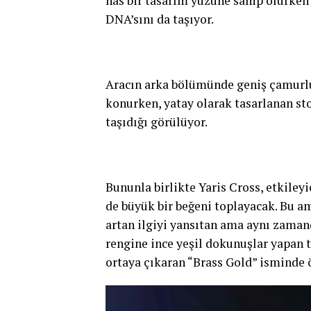
has bir tasarım yüzüne sahip olurke
DNA’sını da taşıyor.
Aracın arka bölümünde geniş çamurlu
konurken, yatay olarak tasarlanan sto
taşıdığı görülüyor.
Bununla birlikte Yaris Cross, etkiley
de büyük bir beğeni toplayacak. Bu a
artan ilgiyi yansıtan ama aynı zamand
rengine ince yeşil dokunuşlar yapan 
ortaya çıkaran “Brass Gold” isminde öz