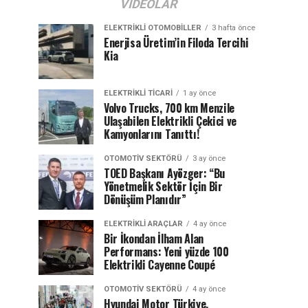
VIDEOLAR
ELEKTRIKLI OTOMOBILLER
3 hafta önce
Enerjisa Üretim’in Filoda Tercihi
Kia
ELEKTRIKLI TICARI
1 ay önce
Volvo Trucks, 700 km Menzile
Ulaşabilen Elektrikli Çekici ve
Kamyonlarını Tanıttı!
OTOMOTIV SEKTÖRÜ
3 ay önce
TOED Başkanı Ayözger: “Bu
Yönetmelik Sektör İçin Bir
Dönüşüm Planıdır”
ELEKTRIKLI ARAÇLAR
4 ay önce
Bir İkondan İlham Alan
Performans: Yeni yüzde 100
Elektrikli Cayenne Coupé
OTOMOTIV SEKTÖRÜ
4 ay önce
Hyundai Motor Türkiye,