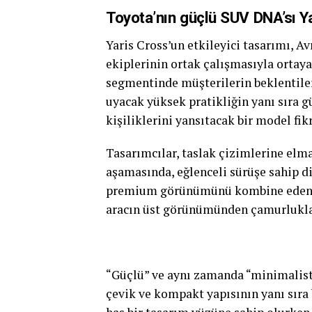
Toyota’nın güçlü SUV DNA’sı Ya
Yaris Cross’un etkileyici tasarımı, A
ekiplerinin ortak çalışmasıyla ortay
segmentinde müşterilerin beklentileri
uyacak yüksek pratikliğin yanı sıra g
kişiliklerini yansıtacak bir model fikr
Tasarımcılar, taslak çizimlerine elm
aşamasında, eğlenceli sürüşe sahip di
premium görünümünü kombine eden ‘ç
aracın üst görünümünden çamurluklar
“Güçlü” ve aynı zamanda “minimalist
çevik ve kompakt yapısının yanı sıra