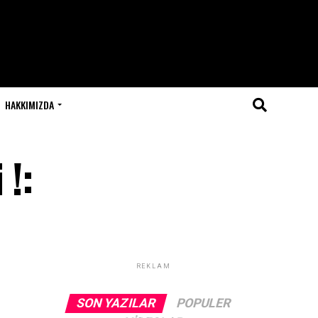
HAKKIMIZDA
 !:
REKLAM
SON YAZILAR
POPULER