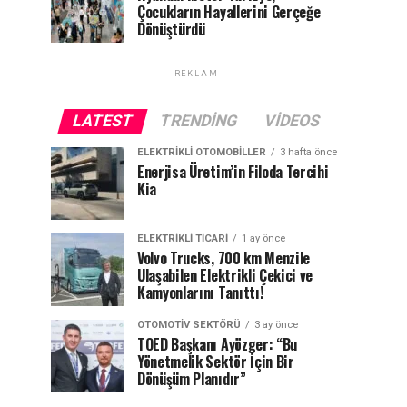
Çocukların Hayallerini Gerçeğe
Dönüştürdü
REKLAM
LATEST
TRENDING
VIDEOS
ELEKTRIKLI OTOMOBILLER
3 hafta önce
Enerjisa Üretim’in Filoda Tercihi
Kia
ELEKTRIKLI TICARI
1 ay önce
Volvo Trucks, 700 km Menzile
Ulaşabilen Elektrikli Çekici ve
Kamyonlarını Tanıttı!
OTOMOTIV SEKTÖRÜ
3 ay önce
TOED Başkanı Ayözger: “Bu
Yönetmelik Sektör İçin Bir
Dönüşüm Planıdır”