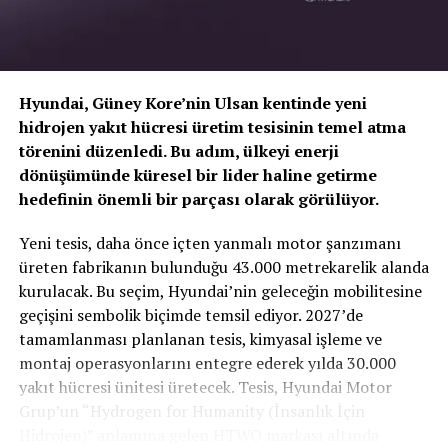
Hyundai, Güney Kore’nin Ulsan kentinde yeni
hidrojen yakıt hücresi üretim tesisinin temel atma
törenini düzenledi. Bu adım, ülkeyi enerji
dönüşümünde küresel bir lider haline getirme
hedefinin önemli bir parçası olarak görülüyor.
TOGG T10X’in Gücü Petlas Snowmaster 2
Yeni tesis, daha önce içten yanmalı motor şanzımanı
Sport ile Yere Basıyor
üreten fabrikanın bulunduğu 43.000 metrekarelik alanda
kurulacak. Bu seçim, Hyundai’nin geleceğin mobilitesine
Türkiye’nin otomobili
TOGG T10X
gibi yüksek tork
geçişini sembolik biçimde temsil ediyor. 2027’de
değerlerine sahip elektrikli araçlarda, lastiğin zemine
tamamlanması planlanan tesis, kimyasal işleme ve
tutunma kabiliyeti çok daha kritiktir.
E-carturkiye
ekibi
montaj operasyonlarını entegre ederek yılda 30.000
olarak bizzat deneyimlediğimiz
Petlas Snowmaster 2
yakıt hücresi ünitesi üretecek. Tesis, Hyundai Motor
Sport
, performans odaklı yapısıyla elektrikli araçların
Grup’un “Hydrogen for Humanity (İnsanlık İçin
ihtiyaç duyduğu stabiliteyi fazlasıyla karşılıyor.
Hidrojen)” anlamına gelen HTWO markası altında