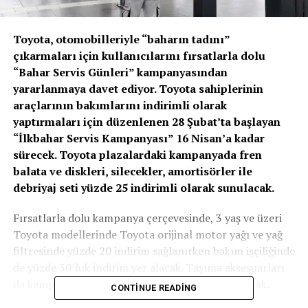
Toyota, otomobilleriyle “baharın tadını”
çıkarmaları için kullanıcılarını fırsatlarla dolu
“Bahar Servis Günleri” kampanyasından
yararlanmaya davet ediyor. Toyota sahiplerinin
araçlarının bakımlarını indirimli olarak
yaptırmaları için düzenlenen 28 Şubat’ta başlayan
“İlkbahar Servis Kampanyası” 16 Nisan’a kadar
sürecek. Toyota plazalardaki kampanyada fren
balata ve diskleri, silecekler, amortisörler ile
debriyaj seti yüzde 25 indirimli olarak sunulacak.
Fırsatlarla dolu kampanya çerçevesinde, 3 yaş ve üzeri
Toyota modellerinde Toyota orijinal motor yağı ve yağ
filtresinde yüzde 20 indirim sağlanırken bakım işçiliğinde
de yüzde 30’luk indirim yer alacak. Taşıma aksesuarları
da kampanya kapsamında yüzde 15 indirimli olacak.
CONTINUE READING