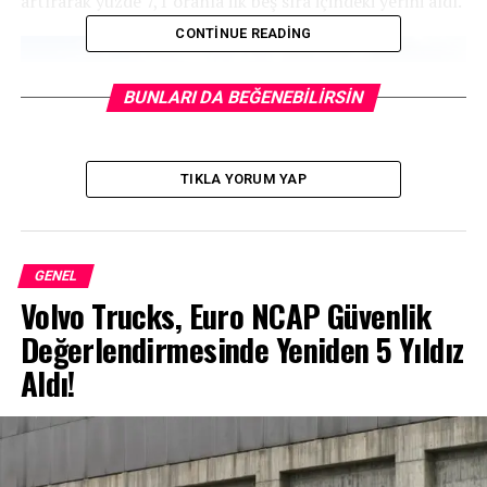
artırarak yüzde 7,1 oranla ilk beş sıra içindeki yerini aldı.
CONTINUE READING
BUNLARI DA BEĞENEBILIRSIN
TIKLA YORUM YAP
GENEL
Volvo Trucks, Euro NCAP Güvenlik
Değerlendirmesinde Yeniden 5 Yıldız
Aldı!
Toyota Hibrit Satışlarında Lider
Toyota’nın en çok satan modeli, 41 bin 343 adetlik
satışla Corolla olurken efsane model, 2021’de Türkiye’de