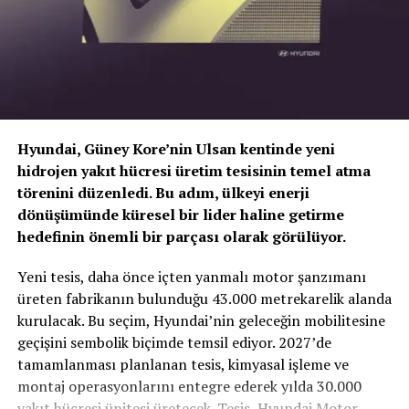
enflasyonun ya da faiz oranlarının yüksekliğinden ziyade
öngörülebilir olması çok önemli. Bu nedenle 2022 için
500-750 bin adetler arasında geniş bir bantta tahmin
yapabiliyorum” şeklinde konuştu.
Hyundai, Güney Kore’nin Ulsan kentinde yeni
hidrojen yakıt hücresi üretim tesisinin temel atma
törenini düzenledi. Bu adım, ülkeyi enerji
dönüşümünde küresel bir lider haline getirme
hedefinin önemli bir parçası olarak görülüyor.
TOGG T10X’in Gücü Petlas Snowmaster 2
Yeni tesis, daha önce içten yanmalı motor şanzımanı
Sport ile Yere Basıyor
üreten fabrikanın bulunduğu 43.000 metrekarelik alanda
kurulacak. Bu seçim, Hyundai’nin geleceğin mobilitesine
Türkiye’nin otomobili
TOGG T10X
gibi yüksek tork
geçişini sembolik biçimde temsil ediyor. 2027’de
değerlerine sahip elektrikli araçlarda, lastiğin zemine
tamamlanması planlanan tesis, kimyasal işleme ve
Yeni Toyota Yaris
tutunma kabiliyeti çok daha kritiktir.
E-carturkiye
ekibi
montaj operasyonlarını entegre ederek yılda 30.000
olarak bizzat deneyimlediğimiz
Petlas Snowmaster 2
yakıt hücresi ünitesi üretecek. Tesis, Hyundai Motor