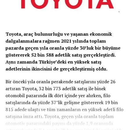
Toyota, araç bulunurluğu ve yaşanan ekonomik
dalgalanmalara rağmen 2021 yılında toplam
pazarda geçen yıla oranla yüzde 30’luk bir büyüme
göstererek 52 bin 588 adetlik satış gerçekleştirdi.
Aynı zamanda Türkiye’deki en yüksek satış
adetlerinin ikincisini de gerçekleştirmiş oldu.
Bir önceki yıla oranla perakende satışlarını yüzde 26
artıran Toyota, 32 bin 773 adetlik satış ile binek
otomobil pazarında ilk dört içinde yer alırken, filo
satışlarında da yüzde 37’lik gelişme göstererek 19 bin
815 adede ulaştı ve tüm zamanların en yüksek adetli filo
satışına imza attı. Toyota, geçen yıla oranla toplam
otomotiv pazarındaki payını da yüzde 1,9 oranında