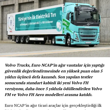
de en çok satılan modeller arasında ikinci sıraya yerleşti.
Hibrit teknolojinin öncüsü Toyota’nın Türkiye’deki
hibrit otomobil satışları da 2020 yılına göre yüzde 9
artarak 19.653 adet olarak gerçekleşti. Toyota,
Türkiye’deki hibrit otomobil satışlarında yüzde 40’lık
pay ile pazarda açık ara önde bulunuyor.
Volvo Trucks, Euro NCAP’in ağır vasıtalar için yaptığı
güvenlik değerlendirmesinde en yüksek puan olan 5
yıldızı üçüncü defa kazandı. Son yapılan testler
sonucunda standart kabinli iki yeni Volvo FH
versiyonu, daha önce 5 yıldızla ödüllendirilen Volvo
FM ve Volvo FH Aero modelleri arasına katıldı.
Euro NCAP’in ağır ticari araçlar için gerçekleştirdiği ilk