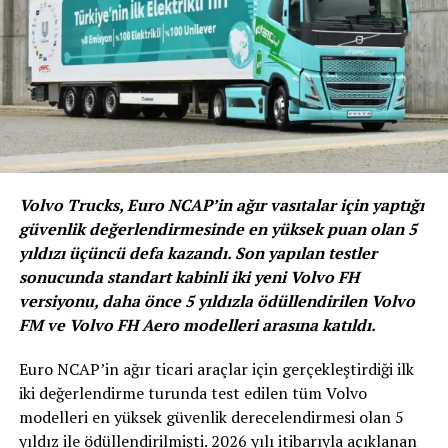
Ford’un ‘Yeni Nesil Transit Custom’
ailesinin dizel ve şarj edilebilir, hibrit
elektrikli PHEV (Plug-In Hybrid)
versiyonları ile tam elektrikli versiyonu
Volvo Trucks, Euro NCAP’in ağır vasıtalar için yaptığı
2023 yılı ortası itibarıyla kademeli olarak
güvenlik değerlendirmesinde en yüksek puan olan 5
seri üretime hazır hale gelecek ve
yıldızı üçüncü defa kazandı. Son yapılan testler
sonucunda standart kabinli iki yeni Volvo FH
müşterilere sunulacak.
Ayrıca, Ford ve
versiyonu, daha önce 5 yıldızla ödüllendirilen Volvo
Volkswagen’in stratejik ortaklığı
FM ve Volvo FH Aero modelleri arasına katıldı.
kapsamında da Yeni nesil Volkswagen 1
Euro NCAP’in ağır ticari araçlar için gerçekleştirdiği ilk
tonluk ticari araç modeli Ford Otosan
iki değerlendirme turunda test edilen tüm Volvo
tarafından Türkiye’de üretilecek.
modelleri en yüksek güvenlik derecelendirmesi olan 5
yıldız ile ödüllendirilmişti. 2026 yılı itibarıyla açıklanan