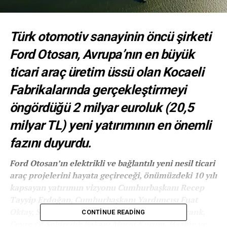
Türk otomotiv sanayinin öncü şirketi
Ford Otosan, Avrupa’nın en büyük
ticari araç üretim üssü olan Kocaeli
Fabrikalarında gerçekleştirmeyi
öngördüğü 2 milyar euroluk (20,5
milyar TL) yeni yatırımının en önemli
fazını duyurdu.
Ford Otosan’ın elektrikli ve bağlantılı yeni nesil ticari
araç projelerini hayata geçireceği, önümüzdeki 10 yılı
kapsayan yatırımın vizyonu Cumhurbaşkanı Recep
Tayyip Erdoğan, Cumhurbaşkanı Yardımcısı Fuat
Oktay, Sanayi ve Teknoloji Bakanı Mustafa Varank,
CONTINUE READING
Çevre ve Şehircilik Bakanı Murat Kurum, Hazine ve