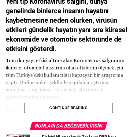
Yeni tip Koronavirüs salgını, dünya
genelinde binlerce insanın hayatını
kaybetmesine neden olurken, virüsün
etkileri gündelik hayatın yanı sıra küresel
ekonomide ve otomotiv sektöründe de
etkisini gösterdi.
Tüm dünyayı etkisi altına alan Koronavirüs salgınının
ikinci el otomobil pazarına olan etkilerini ölçmek için
tüm Türkiye’deki kullanıcıları kapsayan bir araştırma
yaptı. Online anket şeklinde yapılan araştırma
sonuçları, araç almak ve satmak isteyenlerin
içgörülerinden oluşuyor.
CONTINUE READING
Türkiye genelindeki 4000’in üzerinde alıcı
ve satıcının katılımı ile gerçekleştirilen saha
çalışması; Koronavirüs salgınının yaşandığı bu süreçte
BUNLARI DA BEĞENEBILIRSIN
araç sahiplerinin aracını elinde tutma isteğindeki artışı