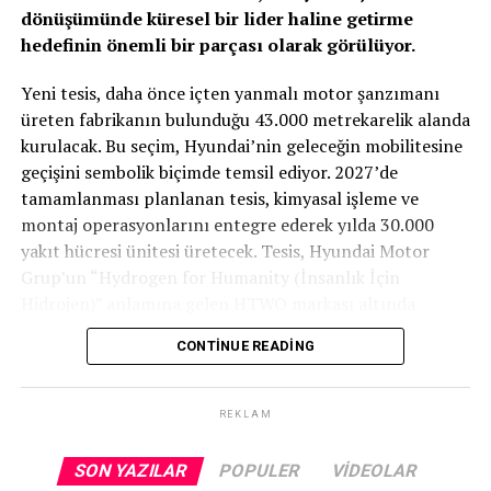
dönüşümünde küresel bir lider haline getirme
hedefinin önemli bir parçası olarak görülüyor.
TOGG T10X’in Gücü Petlas Snowmaster 2
Yeni tesis, daha önce içten yanmalı motor şanzımanı
Sport ile Yere Basıyor
üreten fabrikanın bulunduğu 43.000 metrekarelik alanda
kurulacak. Bu seçim, Hyundai’nin geleceğin mobilitesine
Türkiye’nin otomobili
TOGG T10X
gibi yüksek tork
geçişini sembolik biçimde temsil ediyor. 2027’de
değerlerine sahip elektrikli araçlarda, lastiğin zemine
tamamlanması planlanan tesis, kimyasal işleme ve
tutunma kabiliyeti çok daha kritiktir.
E-carturkiye
ekibi
montaj operasyonlarını entegre ederek yılda 30.000
olarak bizzat deneyimlediğimiz
Petlas Snowmaster 2
yakıt hücresi ünitesi üretecek. Tesis, Hyundai Motor
Sport
, performans odaklı yapısıyla elektrikli araçların
Grup’un “Hydrogen for Humanity (İnsanlık İçin
ihtiyaç duyduğu stabiliteyi fazlasıyla karşılıyor.
Hidrojen)” anlamına gelen HTWO markası altında
faaliyet gösterecek.
CONTINUE READING
BENZER İÇERIKLER
ARABAM.COM
ARAÇ
Yaklaşık 675 milyon dolarlık yatırım değerine sahip
DR. NAIM ÇETINTÜRK
FIAT-CHRYSLER
FORD
GM
tesis, binek otomobiller, ticari kamyonlar, otobüsler, iş
IKINCI EL
IKINCI EL ARAÇ
REKLAM
makineleri ve deniz taşıtları gibi çeşitli mobilite
İKINCI EL ARAÇ SATIŞINDA SÜREÇ NASIL ILERLEYECEK?
KORONAVIRUS
TOYOTA
uygulamaları için yeni nesil hidrojen yakıt hücreleri ve
SON YAZILAR
POPULER
VIDEOLAR
elektrolizörler üretecek.
UP NEXT