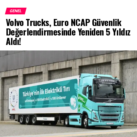
GENEL
Volvo Trucks, Euro NCAP Güvenlik
Değerlendirmesinde Yeniden 5 Yıldız
Aldı!
Alıcılara Göre Piyasa Ne Zaman Normale
Dönecek?
İkinci el otomobil piyasasının mevcut gidişatı göz
önünde bulundurulduğunda ne zaman normale
döneceğine yönelik yorumlar ise farklılık gösteriyor.
Araştırma katılımcılarının yaklaşık üçte biri piyasanın 6
aylık süreç içerisinde normalleşmesini bekliyor.
Araç Satmak İsteyenlerin Önceliği