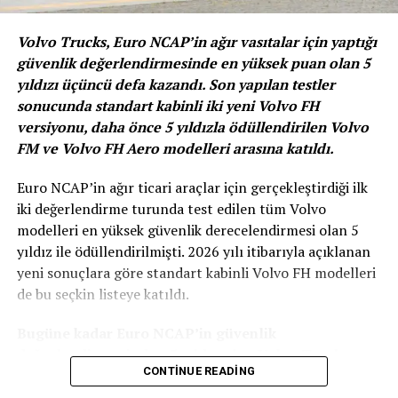
Aracının Piyasa Değeri!
Volvo Trucks, Euro NCAP’in ağır vasıtalar için yaptığı
Satıcı profiline bakıldığında, bu dönemde daha çok
güvenlik değerlendirmesinde en yüksek puan olan 5
aracının değerini öğrenmenin ve piyasadaki gelişmeleri
yıldızı üçüncü defa kazandı. Son yapılan testler
takip etmenin ön plana çıkan eğilim olduğu görülüyor.
sonucunda standart kabinli iki yeni Volvo FH
arabam.com’un Arabam Kaç Para isimli anlık değerleme
versiyonu, daha önce 5 yıldızla ödüllendirilen Volvo
aracını kullananların %63`ü hızlı bir satıştan ziyade,
FM ve Volvo FH Aero modelleri arasına katıldı.
piyasa fiyatlarına dair yakından bilgi sahibi olmak
Euro NCAP’in ağır ticari araçlar için gerçekleştirdiği ilk
istediğini ve Koronavirüs gelişmeleri sonrasında aracının
iki değerlendirme turunda test edilen tüm Volvo
değerini öğrenmek istediğini belirtiyor.
modelleri en yüksek güvenlik derecelendirmesi olan 5
yıldız ile ödüllendirilmişti. 2026 yılı itibarıyla açıklanan
yeni sonuçlara göre standart kabinli Volvo FH modelleri
de bu seçkin listeye katıldı.
Bugüne kadar Euro NCAP’in güvenlik
değerlendirmesinden 5 yıldız alan Volvo Trucks
CONTINUE READING
modelleri: