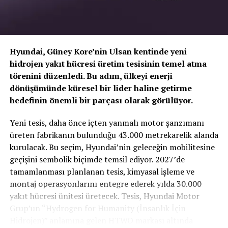
Hyundai, Güney Kore’nin Ulsan kentinde yeni
hidrojen yakıt hücresi üretim tesisinin temel atma
törenini düzenledi. Bu adım, ülkeyi enerji
dönüşümünde küresel bir lider haline getirme
hedefinin önemli bir parçası olarak görülüyor.
TOGG T10X’in Gücü Petlas Snowmaster 2
Yeni tesis, daha önce içten yanmalı motor şanzımanı
Sport ile Yere Basıyor
üreten fabrikanın bulunduğu 43.000 metrekarelik alanda
kurulacak. Bu seçim, Hyundai’nin geleceğin mobilitesine
Türkiye’nin otomobili
TOGG T10X
gibi yüksek tork
geçişini sembolik biçimde temsil ediyor. 2027’de
değerlerine sahip elektrikli araçlarda, lastiğin zemine
tamamlanması planlanan tesis, kimyasal işleme ve
tutunma kabiliyeti çok daha kritiktir.
E-carturkiye
ekibi
montaj operasyonlarını entegre ederek yılda 30.000
olarak bizzat deneyimlediğimiz
Petlas Snowmaster 2
yakıt hücresi ünitesi üretecek. Tesis, Hyundai Motor
Sport
, performans odaklı yapısıyla elektrikli araçların
Grup’un “Hydrogen for Humanity (İnsanlık İçin
ihtiyaç duyduğu stabiliteyi fazlasıyla karşılıyor.
Hidrojen)” anlamına gelen HTWO markası altında