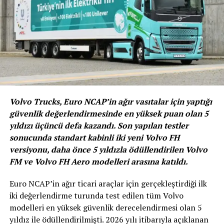
Volkswagen Ticari Araç internet sitesinden
edinilebiliyor.
KREDİ TUTARI
VADE
KAMPANYA FAİZ ORANI – %
Volvo Trucks, Euro NCAP’in ağır vasıtalar için yaptığı
12
0,44
güvenlik değerlendirmesinde en yüksek puan olan 5
18
0,80
yıldızı üçüncü defa kazandı. Son yapılan testler
24
0,99
sonucunda standart kabinli iki yeni Volvo FH
150.000 TL
versiyonu, daha önce 5 yıldızla ödüllendirilen Volvo
36
1,19
FM ve Volvo FH Aero modelleri arasına katıldı.
48
1,32
Euro NCAP’in ağır ticari araçlar için gerçekleştirdiği ilk
iki değerlendirme turunda test edilen tüm Volvo
BENZER İÇERIKLER
CRAFTER OKUL
SERVIS 2020
VOLKSWAGEN TICARI ARAÇ
VOLKSWAGEN YETKILI SATICI
modelleri en yüksek güvenlik derecelendirmesi olan 5
yıldız ile ödüllendirilmişti. 2026 yılı itibarıyla açıklanan
UP NEXT