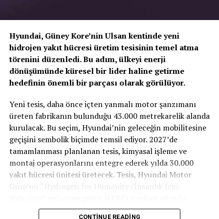
Hyundai, Güney Kore’nin Ulsan kentinde yeni
hidrojen yakıt hücresi üretim tesisinin temel atma
törenini düzenledi. Bu adım, ülkeyi enerji
dönüşümünde küresel bir lider haline getirme
hedefinin önemli bir parçası olarak görülüyor.
TOGG T10X’in Gücü Petlas Snowmaster 2
Yeni tesis, daha önce içten yanmalı motor şanzımanı
Sport ile Yere Basıyor
üreten fabrikanın bulunduğu 43.000 metrekarelik alanda
Volkswagen T-Cross
kurulacak. Bu seçim, Hyundai’nin geleceğin mobilitesine
Türkiye’nin otomobili
TOGG T10X
gibi yüksek tork
geçişini sembolik biçimde temsil ediyor. 2027’de
T-Cross, 4,12 metre uzunluğunda, 1,58 metre
değerlerine sahip elektrikli araçlarda, lastiğin zemine
tamamlanması planlanan tesis, kimyasal işleme ve
yüksekliğinde ve 1.76 metre genişliğinde yapısıyla tam
tutunma kabiliyeti çok daha kritiktir.
E-carturkiye
ekibi
montaj operasyonlarını entegre ederek yılda 30.000
bir şehirli SUV. Şubat ayı sonunda Volkswagen Yetkili
olarak bizzat deneyimlediğimiz
Petlas Snowmaster 2
yakıt hücresi ünitesi üretecek. Tesis, Hyundai Motor
Satıcılarında 448.300 TL’den başlayan tavsiye edilen
Sport
, performans odaklı yapısıyla elektrikli araçların
Grup’un “Hydrogen for Humanity (İnsanlık İçin
anahtar teslim fiyatıyla yerini alacak olan T-Cross,
ihtiyaç duyduğu stabiliteyi fazlasıyla karşılıyor.
Hidrojen)” anlamına gelen HTWO markası altında
fonksiyonellik, güvenlik ve konfor ihtiyaçlarını
faaliyet gösterecek.
karşılayan eksiksiz bir paket sunuyor.
CONTINUE READING