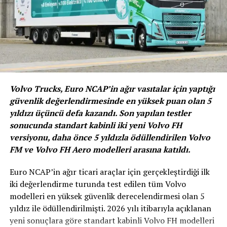
Aynı segmentte fonksiyonel ve pratik çözümler sunan
diğer SUV modeli T-Cross ise 1.0 lt TSI 110 PS 6 ileri
manuel ve 7 ileri DSG motor seçeneği, 2 farklı donanım
paketi ile 448.300 TL’den başlayan tavsiye edilen
anahtar teslim liste fiyatlarıyla müşterilerin beğenisine
sunuluyor.
Volvo Trucks, Euro NCAP’in ağır vasıtalar için yaptığı
güvenlik değerlendirmesinde en yüksek puan olan 5
yıldızı üçüncü defa kazandı. Son yapılan testler
sonucunda standart kabinli iki yeni Volvo FH
versiyonu, daha önce 5 yıldızla ödüllendirilen Volvo
FM ve Volvo FH Aero modelleri arasına katıldı.
Euro NCAP’in ağır ticari araçlar için gerçekleştirdiği ilk
iki değerlendirme turunda test edilen tüm Volvo
modelleri en yüksek güvenlik derecelendirmesi olan 5
yıldız ile ödüllendirilmişti. 2026 yılı itibarıyla açıklanan
yeni sonuçlara göre standart kabinli Volvo FH modelleri