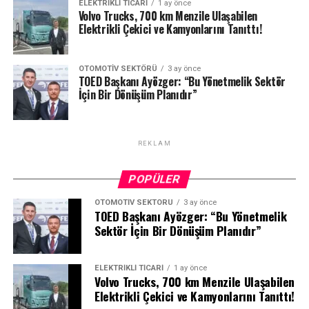
ELEKTRIKLI TICARI
1 ay önce
kıyasla sürülen kilometre başına çarpışma olasılığı 7 kata
Volvo Trucks, 700 km Menzile Ulaşabilen
Cayenne Coupé Electric:
300 kW (408 PS) güç, Launch
Elektrikli Çekici ve Kamyonlarını Tanıttı!
kadar daha düşüktür*. Bugün itibarıyla, dünya genelinde
Control ile 325 kW (442 PS) overboost gücü. 0-100 km/s
FSD (Denetimli) ile 14 milyar kilometreden fazla sürüş
hızlanma: 4,8 saniye.
yapılmıştır.
OTOMOTIV SEKTÖRÜ
3 ay önce
Avrupa’da Full Self-Driving (Denetimli)
TOED Başkanı Ayözger: “Bu Yönetmelik Sektör
Cayenne S Coupé Electric:
400 kW (544 PS) güç,
İçin Bir Dönüşüm Planıdır”
Müşterilere sunulmadan önce; Tesla, Avrupa genelinde
Launch Control ile 490 kW (666 PS). 0-100 km/s
FSD (Denetimli) için kapsamlı dahili testler gerçekleştirdi
hızlanma: 3,8 saniye.
ve FSD (Denetimli) aktif durumda 1,6 milyon kilometreden
fazla yol kat edildi.
Cayenne Turbo Coupé Electric:
630 kW (857 PS) güç,
REKLAM
Tesla, geçen yılın sonlarında seçili Avrupa ülkelerinde FSD
Launch Control ile
850 kW (1.156 PS)
güç çıkışı. 0-100
(Denetimli) Birlikte Sürüş deneyimleri sunmaya
POPÜLER
km/s hızlanma:
Sadece 2,5 saniye.
başladı. Hırvatistan, Çekya, Danimarka, Finlandiya, Fransa,
OTOMOTIV SEKTÖRÜ
3 ay önce
1.156 PS güce sahip Cayenne Turbo Coupe Electric, SUV
Almanya, Macaristan, İtalya, Hollanda ve İspanya’ da
TOED Başkanı Ayözger: “Bu Yönetmelik
formunda olduğu gibi Porsche’nin şu ana kadar ürettiği
herkese açık olan bu kampanya, 13.000’den fazla kişinin bu
Sektör İçin Bir Dönüşüm Planıdır”
en güçlü seri otomobil olma ünvanına sahip oluyor. 800
özelliği Avrupa yollarında bizzat deneyimlemesini sağladı.
volt teknolojisi sayesinde Cayenne Coupé Electric, uygun
Tesla, FSD’yi (Denetimli) Avrupa’da sunmak için son 18
ELEKTRIKLI TICARI
1 ay önce
DC hızlı şarj istasyonlarında 390 kW’a şarj hızına
aydır yoğun bir şekilde çalışmaktadır. Tesla, binlerce sayfa
Volvo Trucks, 700 km Menzile Ulaşabilen
ulaşabiliyor. Standart olarak 11 kW AC şarj alt yapısına
dokümantasyon, binlerce pist testi senaryosu uygulaması,
Elektrikli Çekici ve Kamyonlarını Tanıttı!