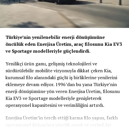
EX60, tasarım dilini abisi EX90’dan alsa da kendine has
detaylarıyla ayrışıyor. Aracın en çok konuşulan özelliği
ise
kapı kolları
. Geleneksel kollar yerine camın alt
çizgisine entegre edilen küçük kanatçıklar, sürtünme
katsayısını
0,26 Cd
seviyesine indirerek verimliliğe büyük
Türkiye’nin yenilenebilir enerji dönüşümüne
katkı sağlıyor.
öncülük eden Enerjisa Üretim, araç filosunu Kia EV3
ve Sportage modelleriyle güçlendirdi.
Arazi tutkunları için unutulmayan
Cross Country
versiyonu ise 21 inç jantları, yerden yüksek yapısı ve
Yenilikçi ürün gamı, gelişmiş teknolojileri ve
koruma plakalarıyla “macera” ruhunu asfalta taşıyor.
sürdürülebilir mobilite vizyonuyla dikkat çeken Kia,
kurumsal filo alanındaki güçlü iş birliklerine yenilerini
eklemeye devam ediyor. 1996’dan bu yana Türkiye’nin
Kabinde Google Gemini Zekası
enerji dönüşümüne yön veren Enerjisa Üretim, filosunu
Kia EV3 ve Sportage modelleriyle genişleterek
Volvo, yazılım konusundaki eleştirilere son noktayı EX60
operasyonel kapasitesini ve verimliliğini artırdı.
ile koyuyor. Dünyada bir ilk olarak araç içi asistanına
Google Gemini
’yi entegre eden marka, sürücüsüyle
Enerjisa Üretim’in tercih ettiği karma filo yapısı, farklı
doğal bir dilde sohbet edebilen bir otomobil sunuyor.
operasyonel ihtiyaçlara yönelik esnek ve verimli bir