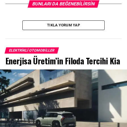
BUNLARI DA BEĞENEBILIRSIN
P6 (Giriş Seviyesi):
369 hp güç, 80 kWh batarya
ve
620 km
menzil.
TIKLA YORUM YAP
P10 AWD (Dört Çeker):
503 hp güç, 91 kWh
batarya ve
660 km
menzil.
ELEKTRIKLI OTOMOBILLER
P12 AWD (Zirve):
670 hp güç, 112 kWh devasa
Enerjisa Üretim’in Filoda Tercihi Kia
batarya ve tam
810 km (WLTP)
menzil.
Üstelik 800V mimarisi sayesinde araç, 400 kW ultra hızlı
şarj desteği sunuyor. Bu da sadece
10 dakikalık bir
şarjla 340 km yol
katedebileceğiniz anlamına geliyor.
Tasarımda Aerodinamik
Devrim: Kapı Kolları Nerede?