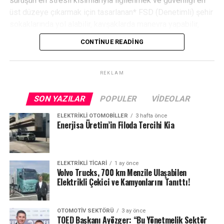
sürüşün en stresli kısımlarıyla ilgilenmek ve güvenliği en
üst düzeye çıkarmak için tasarlanan* FSD (Denetimli) şehir
sokaklarında yol alabilir, kavşaklarda manevra yapabilir,
şerit değiştirebilir ve daha fazlasını yapabilir.
CONTINUE READING
FSD (Denetimli) tıpkı insanlar gibi deneyim yoluyla öğrenir.
Küresel Tesla araç filosu, toplu olarak her gün 500 yıldan
fazla sürede elde edilebilecek sürüş verilerini toplar. Bu
REKLAM
veriler, FSD’yi (Denetimli) en nadir sürüş senaryolarına bile
yanıt verecek şekilde eğitmek için kullanılır ve günlük işe
SON YAZILAR
POPULER
VIDEOLAR
gidiş gelişi yoldaki herkes için daha güvenli hale getirmeye
ELEKTRIKLI OTOMOBILLER
3 hafta önce
Günlük Kullanım Kolaylığına Sahip Spor Otomobil
yardımcı olur.
Enerjisa Üretim’in Filoda Tercihi Kia
Etkin durumdaki FSD (Denetimli), dünyada yol almak için
4.985 mm uzunluğa ve 1.980 mm genişliğe sahip olan
öncelikli olarak aracın harici kameralarını ve yapay zekayı
model, SUV kardeşiyle benzer boyutları paylaşırken,
kullanır. FSD (Denetimli), en başından itibaren gizlilik göz
ELEKTRIKLI TICARI
1 ay önce
1.650 mm’lik yüksekliğiyle 24 mm daha alçak bir profil
önünde bulundurularak tasarlanmıştır. Kamera akışlarının ve
Volvo Trucks, 700 km Menzile Ulaşabilen
sergiliyor. Bu sportif oranlara rağmen, 534 litreden
sensör verilerinin işlenmesi de dahil olmak üzere, tüm
Elektrikli Çekici ve Kamyonlarını Tanıttı!
1.347 litreye kadar genişleyen bagaj hacmi ve 90 litrelik
gerçek zamanlı ortam analizi doğrudan aracın yerleşik
ön bagaj alanı, modelin günlük kullanım kabiliyetinden
yapay zeka bilgisayarında gerçekleşir. Yerel işlemler
OTOMOTIV SEKTÖRÜ
3 ay önce
ödün vermediğini kanıtlıyor. Ayrıca opsiyonel off-road
standart olsa da Tesla, zaman içinde kablosuz yazılım
TOED Başkanı Ayözger: “Bu Yönetmelik Sektör