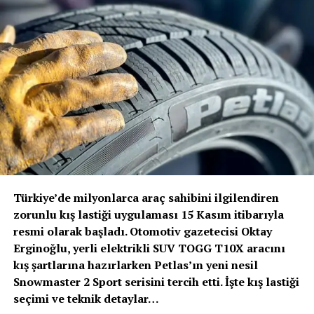
yeteneği sayesinde şehir içi trafik koşullarında
savunmasız yol kullanıcılarının korunmasına katkıda
bulunuyor.
Volvo Trucks Başkanı Roger Alm
; “Volvo’nun verdiği
sözde durduğunu bir kez daha kanıtladık. Güvenlik her
zamanki gibi önceliğimiz olmuştur ve olmaya devam
edecektir. Ancak bu, artık duracağımız anlamına
gelmiyor. Sürücülerimizi ve tüm yol kullanıcılarını
korumak için güvenlik alanında öncü olmaya devam
edeceğiz” dedi.
Türkiye’de milyonlarca araç sahibini ilgilendiren
Volvo Trucks, Euro NCAP’in ağır ticari araçlar için ilk
zorunlu kış lastiği uygulaması 15 Kasım itibarıyla
güvenlik değerlendirmesini 2024 yılında başlattığında 5
resmi olarak başladı. Otomotiv gazetecisi Oktay
yıldız alan ilk kamyon üreticisi olmuştu. Euro NCAP’den
Erginoğlu, yerli elektrikli SUV TOGG T10X aracını
5 yıldız almak, kamyonların sürücü desteği ve çarpışma
kış şartlarına hazırlarken Petlas’ın yeni nesil
önleme kriterlerini karşıladığını ve hatta aştığını, sürücü
Snowmaster 2 Sport serisini tercih etti. İşte kış lastiği
ile diğer yol kullanıcıları için trafik güvenliğini
seçimi ve teknik detaylar…
sağladığını gösteriyor.