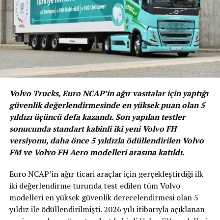
Yeni Renault Austral gövdenin alt kısmı boyunca
uzanan net ve belirgin kıvrımla özgün ve güçlü bir
görünüm sergiliyor. Aracın önüne doğru akan açılı
hatlar silüete dinamik bir karakter kazandırıyor. Bu yeni
tasarım yaklaşımı, daha önce kullanılan statik bir şekilde
yere paralel uzanan geleneksel çizgilerden farklı olarak
dikkat çekiyor. Yandan bakıldığında, Austral sanki
Volvo Trucks, Euro NCAP’in ağır vasıtalar için yaptığı
hareketsizken bile hareket ediyormuş ve ileriye doğru
güvenlik değerlendirmesinde en yüksek puan olan 5
atılıyormuş gibi görünüyor.
yıldızı üçüncü defa kazandı. Son yapılan testler
sonucunda standart kabinli iki yeni Volvo FH
MODERN VE TEKNOLOJİK BİR SUV
versiyonu, daha önce 5 yıldızla ödüllendirilen Volvo
FM ve Volvo FH Aero modelleri arasına katıldı.
Ön ve arka aydınlatma birimleri yeni Austral’daki
teknolojik özelliklerden bazıları olarak öne çıkıyor. İki
Euro NCAP’in ağır ticari araçlar için gerçekleştirdiği ilk
büyük C-şeklindeki stop lambası otomobilin logosuyla
iki değerlendirme turunda test edilen tüm Volvo
muhteşem bir şekilde bütünleşiyor. Ön tasarım, göz alıcı
modelleri en yüksek güvenlik derecelendirmesi olan 5
farlar ve ön ızgarayla benzerlik sergiliyor. İlk olarak
yıldız ile ödüllendirilmişti. 2026 yılı itibarıyla açıklanan
Renault Mégane E-TECH Electricte kullanılan mikro-