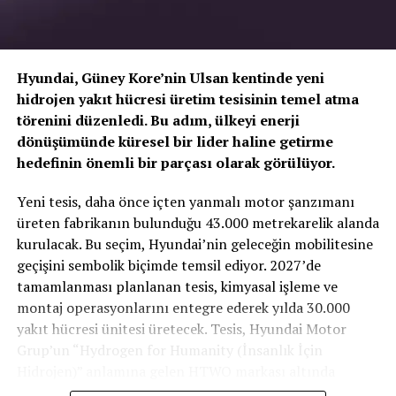
Hyundai, Güney Kore’nin Ulsan kentinde yeni
hidrojen yakıt hücresi üretim tesisinin temel atma
törenini düzenledi. Bu adım, ülkeyi enerji
dönüşümünde küresel bir lider haline getirme
hedefinin önemli bir parçası olarak görülüyor.
TOGG T10X’in Gücü Petlas Snowmaster 2
Yeni tesis, daha önce içten yanmalı motor şanzımanı
Sport ile Yere Basıyor
üreten fabrikanın bulunduğu 43.000 metrekarelik alanda
kurulacak. Bu seçim, Hyundai’nin geleceğin mobilitesine
Türkiye’nin otomobili
TOGG T10X
gibi yüksek tork
geçişini sembolik biçimde temsil ediyor. 2027’de
değerlerine sahip elektrikli araçlarda, lastiğin zemine
tamamlanması planlanan tesis, kimyasal işleme ve
tutunma kabiliyeti çok daha kritiktir.
E-carturkiye
ekibi
montaj operasyonlarını entegre ederek yılda 30.000
olarak bizzat deneyimlediğimiz
Petlas Snowmaster 2
yakıt hücresi ünitesi üretecek. Tesis, Hyundai Motor
Sport
, performans odaklı yapısıyla elektrikli araçların
Grup’un “Hydrogen for Humanity (İnsanlık İçin
ihtiyaç duyduğu stabiliteyi fazlasıyla karşılıyor.
Hidrojen)” anlamına gelen HTWO markası altında
faaliyet gösterecek.