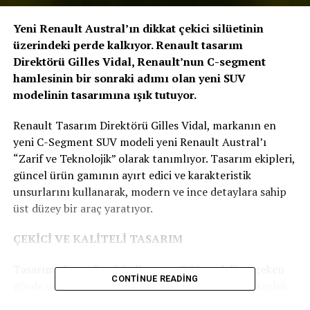
Yeni Renault Austral’ın dikkat çekici silüetinin
üzerindeki perde kalkıyor. Renault tasarım
Direktörü Gilles Vidal, Renault’nun C-segment
hamlesinin bir sonraki adımı olan yeni SUV
modelinin tasarımına ışık tutuyor.
Renault Tasarım Direktörü Gilles Vidal, markanın en
yeni C-Segment SUV modeli yeni Renault Austral’ı
“Zarif ve Teknolojik” olarak tanımlıyor. Tasarım ekipleri,
güncel ürün gamının ayırt edici ve karakteristik
unsurlarını kullanarak, modern ve ince detaylara sahip
üst düzey bir araç yaratıyor.
ÇEKİCİ VE KALİTELİ TASARIM
Tasarımcılar, pek çok kullanıcıyı SUV modellere çeken
CONTINUE READING
gövde oranları, boyut oranlamaları, çıkıntılar, tekerlek
boyutu gibi temel özellikleri kullanarak, daha kaslı ve