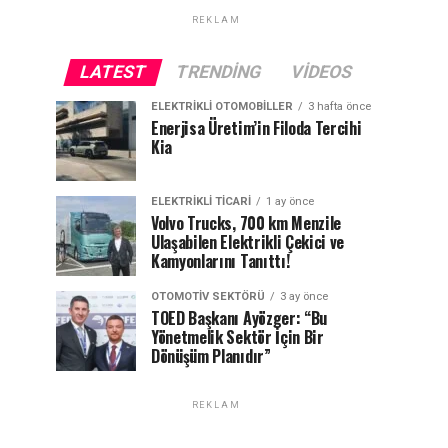
REKLAM
LATEST
TRENDING
VIDEOS
ELEKTRIKLI OTOMOBILLER
3 hafta önce
Enerjisa Üretim’in Filoda Tercihi
Kia
ELEKTRIKLI TICARI
1 ay önce
Volvo Trucks, 700 km Menzile
Ulaşabilen Elektrikli Çekici ve
Kamyonlarını Tanıttı!
OTOMOTIV SEKTÖRÜ
3 ay önce
TOED Başkanı Ayözger: “Bu
Yönetmelik Sektör İçin Bir
Dönüşüm Planıdır”
REKLAM