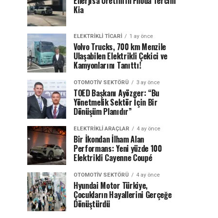
Enerjisa Üretim’in Filoda Tercihi
Kia
ELEKTRIKLI TICARI
1 ay önce
Volvo Trucks, 700 km Menzile
Ulaşabilen Elektrikli Çekici ve
Kamyonlarını Tanıttı!
OTOMOTIV SEKTÖRÜ
3 ay önce
TOED Başkanı Ayözger: “Bu
Yönetmelik Sektör İçin Bir
Dönüşüm Planıdır”
ELEKTRIKLI ARAÇLAR
4 ay önce
Bir İkondan İlham Alan
Performans: Yeni yüzde 100
Elektrikli Cayenne Coupé
OTOMOTIV SEKTÖRÜ
4 ay önce
Hyundai Motor Türkiye,
Çocukların Hayallerini Gerçeğe
Dönüştürdü