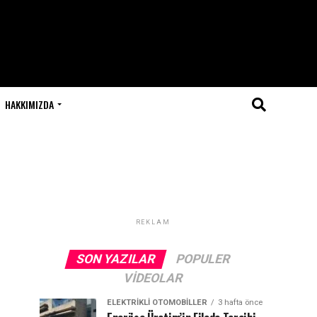
HAKKIMIZDA
REKLAM
SON YAZILAR
POPULER
VIDEOLAR
ELEKTRIKLI OTOMOBILLER
3 hafta önce