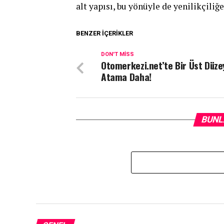
alt yapısı, bu yönüyle de yenilikçiliğ
BENZER İÇERIKLER
DON'T MISS
Otomerkezi.net’te Bir Üst Düze
Atama Daha!
BUNL