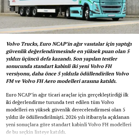
müthiş bir fırsat sunuyor. Dünyanın dört bir yanındaki
tutkulu futbolseverlere yönelik hazırladığımız bazı
heyecan verici yeni girişimleri açıklamak için
sabırsızlanıyoruz.”
Premier Lig CEO’su Richard Masters
ise iş birliğini şu
Volvo Trucks, Euro NCAP’in ağır vasıtalar için yaptığı
sözlerle değerlendirdi: “En bilinen futbol ve spor
güvenlik değerlendirmesinde en yüksek puan olan 5
müsabakalarından bazılarını destekleme konusunda
yıldızı üçüncü defa kazandı. Son yapılan testler
gurur verici mirasa sahip bir marka olan Castrol ile iş
sonucunda standart kabinli iki yeni Volvo FH
birliği yapmanın heyecanını yaşıyoruz. Castrol, tam
versiyonu, daha önce 5 yıldızla ödüllendirilen Volvo
anlamıyla uluslararası bir marka ve biz de dünyanın dört
FM ve Volvo FH Aero modelleri arasına katıldı.
bir yanındaki Premier Lig taraftarlarını Castrol ile
buluşturmak üzere onlarla çalışmaya başlamayı
Euro NCAP’in ağır ticari araçlar için gerçekleştirdiği ilk
sabırsızlıkla bekliyoruz.”
iki değerlendirme turunda test edilen tüm Volvo
modelleri en yüksek güvenlik derecelendirmesi olan 5
yıldız ile ödüllendirilmişti. 2026 yılı itibarıyla açıklanan
yeni sonuçlara göre standart kabinli Volvo FH modelleri
BENZER İÇERIKLER
de bu seçkin listeye katıldı.