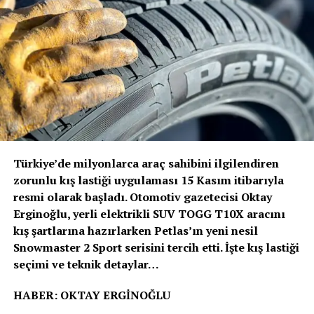
bulunuyor.
Volvo Trucks Başkanı Roger Alm
; “Volvo’nun verdiği
sözde durduğunu bir kez daha kanıtladık. Güvenlik her
zamanki gibi önceliğimiz olmuştur ve olmaya devam
edecektir. Ancak bu, artık duracağımız anlamına
gelmiyor. Sürücülerimizi ve tüm yol kullanıcılarını
korumak için güvenlik alanında öncü olmaya devam
edeceğiz” dedi.
Türkiye’de milyonlarca araç sahibini ilgilendiren
Volvo Trucks, Euro NCAP’in ağır ticari araçlar için ilk
zorunlu kış lastiği uygulaması 15 Kasım itibarıyla
güvenlik değerlendirmesini 2024 yılında başlattığında 5
resmi olarak başladı. Otomotiv gazetecisi Oktay
yıldız alan ilk kamyon üreticisi olmuştu. Euro NCAP’den
Erginoğlu, yerli elektrikli SUV TOGG T10X aracını
5 yıldız almak, kamyonların sürücü desteği ve çarpışma
kış şartlarına hazırlarken Petlas’ın yeni nesil
önleme kriterlerini karşıladığını ve hatta aştığını, sürücü
Snowmaster 2 Sport serisini tercih etti. İşte kış lastiği
ile diğer yol kullanıcıları için trafik güvenliğini
seçimi ve teknik detaylar…
sağladığını gösteriyor.
HABER: OKTAY ERGİNOĞLU
Volvo Trucks’ın “Sıfır Kaza” vizyonu, şirketin araç ve