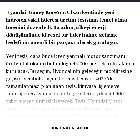
Hyundai, Güney Kore’nin Ulsan kentinde yeni
hidrojen yakıt hücresi üretim tesisinin temel atma
törenini düzenledi. Bu adım, ülkeyi enerji
dönüşümünde küresel bir lider haline getirme
hedefinin önemli bir parçası olarak görülüyor.
TOGG T10X’in Gücü Petlas Snowmaster 2
Yeni tesis, daha önce içten yanmalı motor şanzımanı
Sport ile Yere Basıyor
üreten fabrikanın bulunduğu 43.000 metrekarelik alanda
kurulacak. Bu seçim, Hyundai’nin geleceğin mobilitesine
Türkiye’nin otomobili
TOGG T10X
gibi yüksek tork
geçişini sembolik biçimde temsil ediyor. 2027’de
değerlerine sahip elektrikli araçlarda, lastiğin zemine
tamamlanması planlanan tesis, kimyasal işleme ve
tutunma kabiliyeti çok daha kritiktir.
E-carturkiye
ekibi
montaj operasyonlarını entegre ederek yılda 30.000
olarak bizzat deneyimlediğimiz
Petlas Snowmaster 2
yakıt hücresi ünitesi üretecek. Tesis, Hyundai Motor
Sport
, performans odaklı yapısıyla elektrikli araçların
Grup’un “Hydrogen for Humanity (İnsanlık İçin
ihtiyaç duyduğu stabiliteyi fazlasıyla karşılıyor.
Hidrojen)” anlamına gelen HTWO markası altında
faaliyet gösterecek.
CONTINUE READING
Yaklaşık 675 milyon dolarlık yatırım değerine sahip