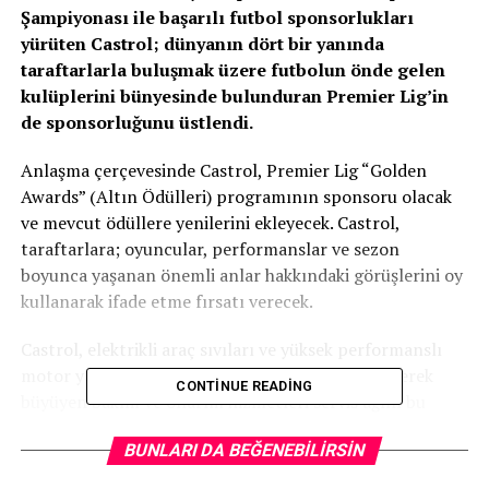
Şampiyonası ile başarılı futbol sponsorlukları
yürüten Castrol; dünyanın dört bir yanında
taraftarlarla buluşmak üzere futbolun önde gelen
kulüplerini bünyesinde bulunduran Premier Lig’in
de sponsorluğunu üstlendi.
Anlaşma çerçevesinde Castrol, Premier Lig “Golden
Awards” (Altın Ödülleri) programının sponsoru olacak
ve mevcut ödüllere yenilerini ekleyecek. Castrol,
taraftarlara; oyuncular, performanslar ve sezon
boyunca yaşanan önemli anlar hakkındaki görüşlerini oy
kullanarak ifade etme fırsatı verecek.
Castrol, elektrikli araç sıvıları ve yüksek performanslı
motor yağları alanındaki ürün yelpazesini ve giderek
CONTINUE READING
büyüyen bakım ve onarım hizmetleri servis ağını bu
sponsorlukla birlikte yüzbinlerce Premier Lig
BUNLARI DA BEĞENEBILIRSIN
taraftarına duyurma fırsatı yakalayacak. Aynı zamanda
Castrol’ün endüstriyel üretim, denizcilik ve enerji