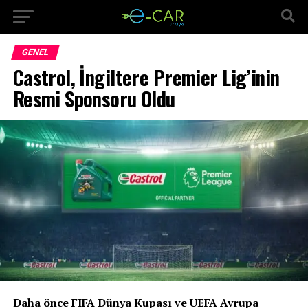
GENEL
Castrol, İngiltere Premier Lig’inin
Resmi Sponsoru Oldu
Daha önce FIFA Dünya Kupası ve UEFA Avrupa