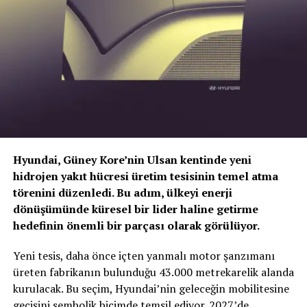
içerecek şekilde genişletmeyi hedefliyor.
Hyundai, Güney Kore’nin Ulsan kentinde yeni
hidrojen yakıt hücresi üretim tesisinin temel atma
törenini düzenledi. Bu adım, ülkeyi enerji
dönüşümünde küresel bir lider haline getirme
hedefinin önemli bir parçası olarak görülüyor.
TOGG T10X’in Gücü Petlas Snowmaster 2
Yeni tesis, daha önce içten yanmalı motor şanzımanı
Sport ile Yere Basıyor
üreten fabrikanın bulunduğu 43.000 metrekarelik alanda
kurulacak. Bu seçim, Hyundai’nin geleceğin mobilitesine
Türkiye’nin otomobili
TOGG T10X
gibi yüksek tork
geçişini sembolik biçimde temsil ediyor. 2027’de