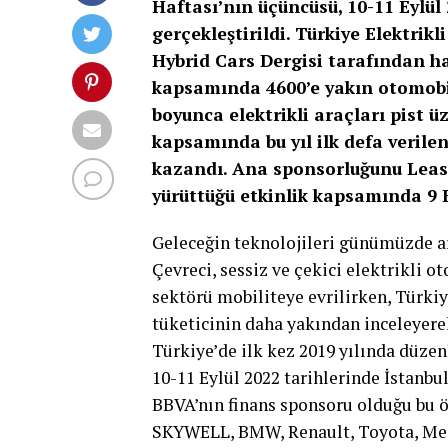
Haftası’nın üçüncüsü, 10-11 Eylül 
gerçekleştirildi. Türkiye Elektrik
Hybrid Cars Dergisi tarafından ha
kapsamında 4600’e yakın otomobil 
boyunca elektrikli araçları pist 
kapsamında bu yıl ilk defa verile
kazandı. Ana sponsorluğunu Leas
yürüttüğü etkinlik kapsamında 9 E
Geleceğin teknolojileri günümüzde ar
Çevreci, sessiz ve çekici elektrikli 
sektörü mobiliteye evrilirken, Türki
tüketicinin daha yakından inceleyerek
Türkiye’de ilk kez 2019 yılında düzen
10-11 Eylül 2022 tarihlerinde İstanbul
BBVA’nın finans sponsoru olduğu bu ö
SKYWELL, BMW, Renault, Toyota, Mer