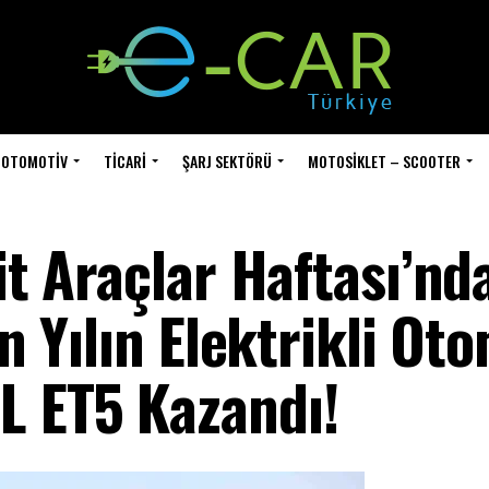
OTOMOTIV
TICARI
ŞARJ SEKTÖRÜ
MOTOSIKLET – SCOOTER
rit Araçlar Haftası’nd
en Yılın Elektrikli Ot
L ET5 Kazandı!