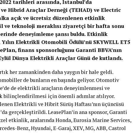
2022 tarihleri arasında, İstanbul’da
li ve Hibrid Araçlar Derneği (TEHAD) ve Electric
lka açık ve ücretsiz düzenlenen etkinlik
ve teknoloji meraklısı ziyaretçi bir hafta sonu
üzerinde deneyimleme şansı buldu. Etkinlik
n Yılın Elektrikli Otomobili Ödülü’nü SKYWELL ET5
ePlan, finans sponsorluğunu Garanti BBVA’nın
ylül Dünya Elektrikli Araçlar Günü de kutlandı.
tık her zamankinden daha yaygın bir hale geldi.
otomobiller de bunların en başında geliyor. Otomotiv
ye’de de elektrikli araçların deneyimlenmesi ve
 bilinçlendirilmesi için önemli adımlar atılıyor.
lenen Elektrikli ve Hibrit Sürüş Haftası’nın üçüncüsü
’da gerçekleştirildi. LeasePlan’in ana sponsor, Garanti
zel etkinlik, aralarında Honda, Eurosia Marine Services,
cedes-Benz, Hyundai, E-Garaj, XEV, MG, ABB, Castrol