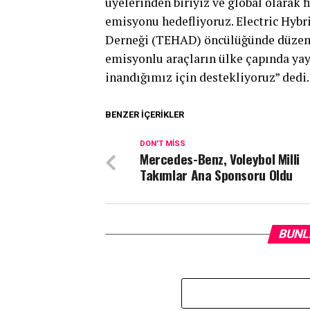
üyelerinden biriyiz ve global olarak 
emisyonu hedefliyoruz. Electric Hybri
Derneği (TEHAD) öncülüğünde düzenle
emisyonlu araçların ülke çapında ya
inandığımız için destekliyoruz” dedi.
BENZER İÇERIKLER
DON'T MISS
Mercedes-Benz, Voleybol Milli
Takımlar Ana Sponsoru Oldu
BUNL