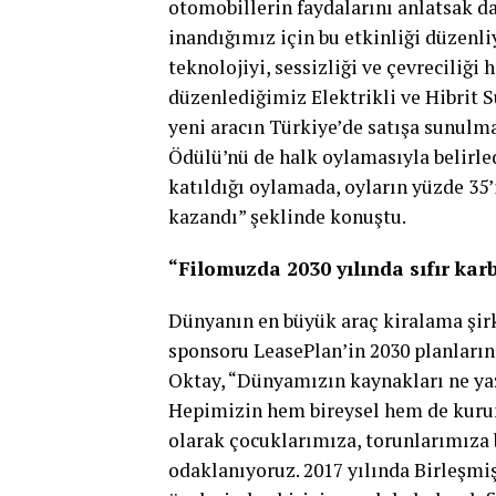
otomobillerin faydalarını anlatsak d
inandığımız için bu etkinliği düzenli
teknolojiyi, sessizliği ve çevreciliği
düzenlediğimiz Elektrikli ve Hibrit S
yeni aracın Türkiye’de satışa sunulma
Ödülü’nü de halk oylamasıyla belirle
katıldığı oylamada, oyların yüzde 35’
kazandı” şeklinde konuştu.
“Filomuzda 2030 yılında sıfır ka
Dünyanın en büyük araç kiralama şirke
sponsoru LeasePlan’in 2030 planlar
Oktay, “Dünyamızın kaynakları ne yaz
Hepimizin hem bireysel hem de kurum
olarak çocuklarımıza, torunlarımıza b
odaklanıyoruz. 2017 yılında Birleşmi