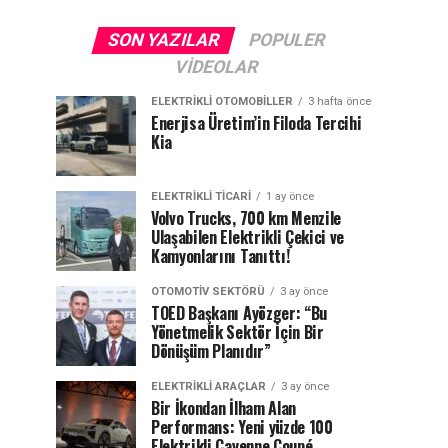
SON YAZILAR
POPULER
VIDEOLAR
ELEKTRIKLI OTOMOBILLER
3 hafta önce
Enerjisa Üretim’in Filoda Tercihi
Kia
ELEKTRIKLI TICARI
1 ay önce
Volvo Trucks, 700 km Menzile
Ulaşabilen Elektrikli Çekici ve
Kamyonlarını Tanıttı!
OTOMOTIV SEKTÖRÜ
3 ay önce
TOED Başkanı Ayözger: “Bu
Yönetmelik Sektör İçin Bir
Dönüşüm Planıdır”
ELEKTRIKLI ARAÇLAR
3 ay önce
Bir İkondan İlham Alan
Performans: Yeni yüzde 100
Elektrikli Cayenne Coupé