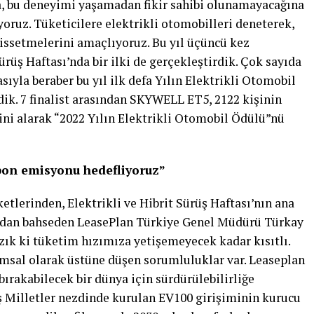
a, bu deneyimi yaşamadan fikir sahibi olunamayacağına
yoruz. Tüketicilere elektrikli otomobilleri deneterek,
 hissetmelerini amaçlıyoruz. Bu yıl üçüncü kez
ürüş Haftası’nda bir ilki de gerçekleştirdik. Çok sayıda
sıyla beraber bu yıl ilk defa Yılın Elektrikli Otomobil
dik. 7 finalist arasından SKYWELL ET5, 2122 kişinin
ini alarak “2022 Yılın Elektrikli Otomobil Ödülü”nü
rbon emisyonu hedefliyoruz”
tlerinden, Elektrikli ve Hibrit Sürüş Haftası’nın ana
ından bahseden LeasePlan Türkiye Genel Müdürü Türkay
ık ki tüketim hızımıza yetişemeyecek kadar kısıtlı.
sal olarak üstüne düşen sorumluluklar var. Leaseplan
ırakabilecek bir dünya için sürdürülebilirliğe
ş Milletler nezdinde kurulan EV100 girişiminin kurucu