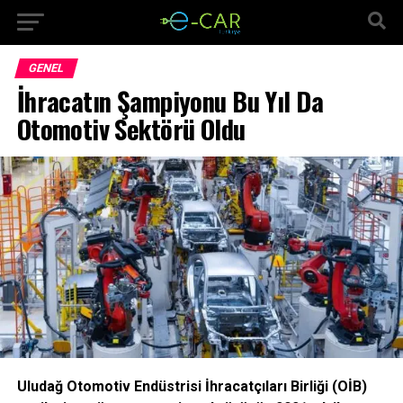
GENEL
İhracatın Şampiyonu Bu Yıl Da
Otomotiv Sektörü Oldu
Uludağ Otomotiv Endüstrisi İhracatçıları Birliği (OİB)