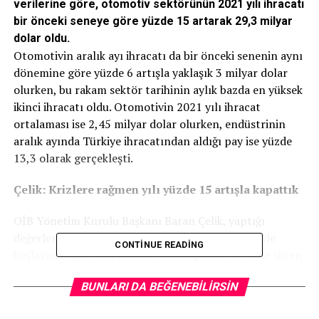
verilerine göre, otomotiv sektörünün 2021 yılı ihracatı
bir önceki seneye göre yüzde 15 artarak 29,3 milyar
dolar oldu.
Otomotivin aralık ayı ihracatı da bir önceki senenin aynı
dönemine göre yüzde 6 artışla yaklaşık 3 milyar dolar
olurken, bu rakam sektör tarihinin aylık bazda en yüksek
ikinci ihracatı oldu. Otomotivin 2021 yılı ihracat
ortalaması ise 2,45 milyar dolar olurken, endüstrinin
aralık ayında Türkiye ihracatından aldığı pay ise yüzde
13,3 olarak gerçekleşti.
Çelik: Krizlere rağmen yılı yüzde 15 artışla kapattık
OİB Yönetim Kurulu Başkanı Baran Çelik, yaptığı
değerlendirmede “Geçen yıl yarı iletken çip kriziyle
CONTINUE READING
başlayan, diğer ham madde tedarik problemleri ile süren
ve artan maliyetlerle daha da derinleşen sorunlar, global
BUNLARI DA BEĞENEBILIRSIN
çapta olduğu gibi ülkemiz otomotiv sektörünü de
olumsuz etkiledi. Yaşanan tüm sorunlara rağmen geçen