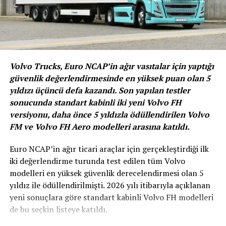
Taşıtlar ihracatı yüzde 28, diğer ürün grupları altında
yer alan Çekiciler ihracatı ise yüzde 68 arttı. Diğer
yandan Binek otomobiller ihracatı yüzde 0,3 otobüs
minibüs midibüs ihracatı ise yüzde 17 düşüş gösterdi.
Volvo Trucks, Euro NCAP’in ağır vasıtalar için yaptığı
Aralık ayında ise Tedarik Endüstrisi ihracatı yüzde 12
güvenlik değerlendirmesinde en yüksek puan olan 5
artarak 1 milyar 54 milyon dolar olurken, Binek
yıldızı üçüncü defa kazandı. Son yapılan testler
Otomobil ihracatı yüzde 10 azalışla 935 milyon dolar,
sonucunda standart kabinli iki yeni Volvo FH
Eşya Taşımaya Mahsus Motorlu Taşıtlar ihracatı yüzde 9
versiyonu, daha önce 5 yıldızla ödüllendirilen Volvo
artışla 628 milyon dolar, Otobüs-Minibüs-Midibüs
FM ve Volvo FH Aero modelleri arasına katıldı.
ihracatı da yüzde 6 artışla 148 milyon dolar ve Çekiciler
ihracatı da yüzde 148 artışla 144 milyon dolar oldu. En
Euro NCAP’in ağır ticari araçlar için gerçekleştirdiği ilk
büyük ürün grubu olan Tedarik Endüstrisinde en fazla
iki değerlendirme turunda test edilen tüm Volvo
ihracat yapılan ülke olan Almanya’ya ihracatta yüzde 3
modelleri en yüksek güvenlik derecelendirmesi olan 5
artış görülürken, ABD’ye yüzde 15, Birleşik Krallık’a
yıldız ile ödüllendirilmişti. 2026 yılı itibarıyla açıklanan
yüzde 12, Rusya’ya yüzde 56, Mısır’a yüzde 46,
yeni sonuçlara göre standart kabinli Volvo FH modelleri
Hollanda’ya yüzde 44, İran’a yüzde 103 artış, buna
de bu seçkin listeye katıldı.
karşılık İspanya’ya yüzde 16, Slovenya’ya yüzde 18 düşüş