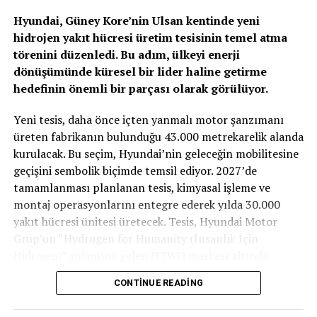
Hyundai, Güney Kore’nin Ulsan kentinde yeni
hidrojen yakıt hücresi üretim tesisinin temel atma
törenini düzenledi. Bu adım, ülkeyi enerji
dönüşümünde küresel bir lider haline getirme
hedefinin önemli bir parçası olarak görülüyor.
TOGG T10X’in Gücü Petlas Snowmaster 2
Yeni tesis, daha önce içten yanmalı motor şanzımanı
Sport ile Yere Basıyor
üreten fabrikanın bulunduğu 43.000 metrekarelik alanda
kurulacak. Bu seçim, Hyundai’nin geleceğin mobilitesine
Türkiye’nin otomobili
TOGG T10X
gibi yüksek tork
geçişini sembolik biçimde temsil ediyor. 2027’de
değerlerine sahip elektrikli araçlarda, lastiğin zemine
tamamlanması planlanan tesis, kimyasal işleme ve
tutunma kabiliyeti çok daha kritiktir.
E-carturkiye
ekibi
montaj operasyonlarını entegre ederek yılda 30.000
olarak bizzat deneyimlediğimiz
Petlas Snowmaster 2
yakıt hücresi ünitesi üretecek. Tesis, Hyundai Motor
Sport
, performans odaklı yapısıyla elektrikli araçların
Grup’un “Hydrogen for Humanity (İnsanlık İçin
ihtiyaç duyduğu stabiliteyi fazlasıyla karşılıyor.
Hidrojen)” anlamına gelen HTWO markası altında
faaliyet gösterecek.
CONTINUE READING
Yaklaşık 675 milyon dolarlık yatırım değerine sahip