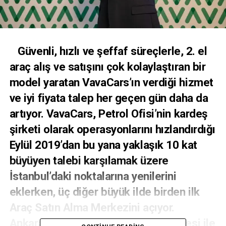
Güvenli, hızlı ve şeffaf süreçlerle, 2. el
araç alış ve satışını çok kolaylaştıran bir
model yaratan VavaCars’ın verdiği hizmet
ve iyi fiyata talep her geçen gün daha da
artıyor. VavaCars, Petrol Ofisi’nin kardeş
şirketi olarak operasyonlarını hızlandırdığı
Eylül 2019’dan bu yana yaklaşık 10 kat
büyüyen talebi karşılamak üzere
İstanbul’daki noktalarına yenilerini
eklerken, üç diğer büyük ilde birden ilk
Araç Satın Alma Merkezini açıyor.
Ankara’daki merkez, hizmet kapasitesi ile