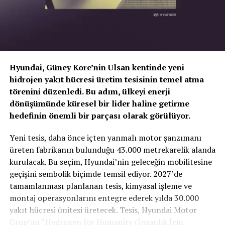
Bursa
166
Devri Gerçekleştirilen Otomobil Sayısı
2020 Ocak – Mayıs
Hyundai, Güney Kore’nin Ulsan kentinde yeni
Türkiye
2,573,789
100%
hidrojen yakıt hücresi üretim tesisinin temel atma
İstanbul
529,525
20.6%
törenini düzenledi. Bu adım, ülkeyi enerji
Ankara
321,577
12.5%
dönüşümünde küresel bir lider haline getirme
hedefinin önemli bir parçası olarak görülüyor.
İzmir
140,710
5.5%
TOGG T10X’in Gücü Petlas Snowmaster 2
Bursa
101,531
3.9%
Yeni tesis, daha önce içten yanmalı motor şanzımanı
Sport ile Yere Basıyor
üreten fabrikanın bulunduğu 43.000 metrekarelik alanda
BENZER İÇERIKLER
VAVACARS
kurulacak. Bu seçim, Hyundai’nin geleceğin mobilitesine
Türkiye’nin otomobili
TOGG T10X
gibi yüksek tork
geçişini sembolik biçimde temsil ediyor. 2027’de
değerlerine sahip elektrikli araçlarda, lastiğin zemine
UP NEXT
tamamlanması planlanan tesis, kimyasal işleme ve
Fiat Tüketicinin Yanında Olmayı Sürdürüyor!
tutunma kabiliyeti çok daha kritiktir.
E-carturkiye
ekibi
montaj operasyonlarını entegre ederek yılda 30.000
olarak bizzat deneyimlediğimiz
Petlas Snowmaster 2
DON'T MISS
yakıt hücresi ünitesi üretecek. Tesis, Hyundai Motor
BiTaksi ve Fiat’tan Virüsle Mücadelede Örnek İş Birliği
Sport
, performans odaklı yapısıyla elektrikli araçların
Grup’un “Hydrogen for Humanity (İnsanlık İçin