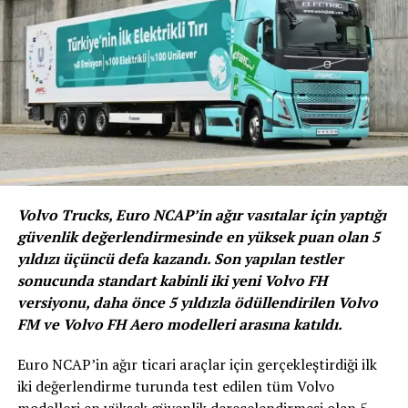
Expert’in içinde yer alacak.
Ayrıca, İstanbul’da hali hazırda operasyonlarını
sürdüren, Libadiye, Maltepe, Cennet, Kanyon,
Maslak ve Yenibosna’daki VavaCars Satın Alma
Merkezlerine artık Ataşehir de eklenecek.
VavaCars’tan Ankara’ya 1400
metrekarelik, amiral satın alma merkezi
Volvo Trucks, Euro NCAP’in ağır vasıtalar için yaptığı
Ağustos ayında Ankara – Ümitköy’de açılacak VavaCars
güvenlik değerlendirmesinde en yüksek puan olan 5
Satın Alma Merkezi, 1.400 metrekareye yayılan alanı ile
yıldızı üçüncü defa kazandı. Son yapılan testler
yüksek kapasitede hizmet vermeye hazırlanıyor. Bu
sonucunda standart kabinli iki yeni Volvo FH
merkez sayesinde, 2. el araç piyasasının %20’sini
versiyonu, daha önce 5 yıldızla ödüllendirilen Volvo
oluşturan İstanbul’un ardından %12 ile ikinci sırada
FM ve Volvo FH Aero modelleri arasına katıldı.
gelen Başkent, VavaCars’ın hayat kolaylaştıran
modeliyle tanışacak. Anadolu’nun ortasında Amiral
Euro NCAP’in ağır ticari araçlar için gerçekleştirdiği ilk
olarak konumlandırılan merkezde deneyimlerle yurt
iki değerlendirme turunda test edilen tüm Volvo
çapında müşteri hizmetlerinin daha da