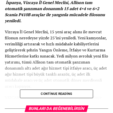
İspanya, Vizcaya İl Genel Meclisi, Allison tam
otomatik şanzıman donanımlı 15 adet 4×4 ve 6×2
Scania P410B araçlar ile yangınla mücadele filosunu
yeniledi.
Vizcaya İl Genel Meclisi, 15 yeni araç alımı ile mevcut
filonun neredeyse yüzde 25’ini yeniledi. Yeni kamyonlar,
verimliliği artırarak ve hızlı müdahale kabiliyetlerini
geliştirerek şehrin Yangın Önleme, İtfaiye ve Kurtarma
Hizmetlerine katkı sunacak. Yedi milyon avroluk yeni filo
yatırımı, tümü Allison tam otomatik şanzıman
donanımlı altı adet ağır hizmet tipi itfaiye aracı, üç adet
ağır hizmet tipi büyük tanklı arazöz, üç adet ilk
müdahale aracı ve üç adet otomatik döner merdivenli
aracı kapsıyor.
CONTINUE READING
VEICAR, bu araçlardan dokuzunun üstyapısını itfaiye
ekiplerinin ihtiyaçlarına uygun şekilde tasarladı ve
BUNLARI DA BEĞENEBILIRSIN
üretti. VEICAR’ın, itfaiye merkezi yönetimi, itfaiye araç