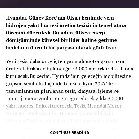
Hyundai, Güney Kore’nin Ulsan kentinde yeni
hidrojen yakıt hücresi üretim tesisinin temel atma
törenini düzenledi. Bu adım, ülkeyi enerji
dönüşümünde küresel bir lider haline getirme
hedefinin önemli bir parçası olarak görülüyor.
TOGG T10X’in Gücü Petlas Snowmaster 2
Yeni tesis, daha önce içten yanmalı motor şanzımanı
Sport ile Yere Basıyor
üreten fabrikanın bulunduğu 43.000 metrekarelik alanda
kurulacak. Bu seçim, Hyundai’nin geleceğin mobilitesine
Türkiye’nin otomobili
TOGG T10X
gibi yüksek tork
geçişini sembolik biçimde temsil ediyor. 2027’de
değerlerine sahip elektrikli araçlarda, lastiğin zemine
tamamlanması planlanan tesis, kimyasal işleme ve
tutunma kabiliyeti çok daha kritiktir.
E-carturkiye
ekibi
montaj operasyonlarını entegre ederek yılda 30.000
olarak bizzat deneyimlediğimiz
Petlas Snowmaster 2
yakıt hücresi ünitesi üretecek. Tesis, Hyundai Motor
Sport
, performans odaklı yapısıyla elektrikli araçların
Grup’un “Hydrogen for Humanity (İnsanlık İçin
ihtiyaç duyduğu stabiliteyi fazlasıyla karşılıyor.
Hidrojen)” anlamına gelen HTWO markası altında
faaliyet gösterecek.
CONTINUE READING