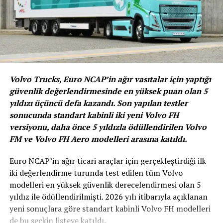
Bu araçlarda 9.000 ve 300 litre kapasiteli daha büyük su
ve köpük tankı da bulunuyor.
Diğer birçok araç üstyapı üreticisi gibi VEICAR da Allison
tam otomatik şanzımanların sağladığı avantajlara
güveniyor ve 2009’dan bu yana Allison ile yakın iş birliği
içinde çalışıyor. VEICAR, bu SCANIA modelinde standart
Volvo Trucks, Euro NCAP’in ağır vasıtalar için yaptığı
olarak bulunan otomatikleştirilmiş manuel şanzımanları
güvenlik değerlendirmesinde en yüksek puan olan 5
kullanmak yerine, tork konvertörlü ve retarderlı Allison
yıldızı üçüncü defa kazandı. Son yapılan testler
4000 Serisi tam otomatik şanzımanı tercih etti (SCANIA
sonucunda standart kabinli iki yeni Volvo FH
terminolojisinde GA866R).
versiyonu, daha önce 5 yıldızla ödüllendirilen Volvo
FM ve Volvo FH Aero modelleri arasına katıldı.
VEICAR CEO’su Carlos Prieto-Puga González,
açıklamasında; “İtfaiye araçlarımızın büyük çoğunluğu,
Euro NCAP’in ağır ticari araçlar için gerçekleştirdiği ilk
Allison otomatik tam şanzıman donanımına sahip. Araç
iki değerlendirme turunda test edilen tüm Volvo
performansını maksimum seviyeye çıkardıkları,
modelleri en yüksek güvenlik derecelendirmesi olan 5
ivmelenme, güvenilirlik ve güvenliği büyük oranda
yıldız ile ödüllendirilmişti. 2026 yılı itibarıyla açıklanan
artırdıkları için bu şanzımanları yangınla mücadelede
yeni sonuçlara göre standart kabinli Volvo FH modelleri
vazgeçilmez bir öğe olarak görüyoruz. Buna ek olarak
de bu seçkin listeye katıldı.