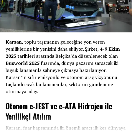
menzil sunabilen yeni Volvo FH Aero Electric ile ağır
ticari araç sektöründe yeni bir seviyeye ulaştık” dedi.
Volvo FH Aero Electric: 700 km’ye kadar menzil,
megawatt şarj ve yüksek taşıma kapasitesi
Yeni uzun menzilli çekici Volvo FH Aero Electric, yeni bir
Karsan
, toplu taşımanın geleceğine yön veren
tahrik sistemi teknolojisi olan
e-aks
sayesinde tek şarjla
yeniliklerine bir yenisini daha ekliyor. Şirket,
4-9 Ekim
700 km’ye kadar yol kat edebiliyor ve bu da araçta
2025
tarihleri arasında Belçika’da düzenlenecek olan
önemli ölçüde daha fazla batarya kapasitesi için yer
Busworld 2025
fuarında, dünya pazarını sarsacak iki
açıyor. Kamyon, yeni MCS (Megawatt Şarj Sistemi)
büyük lansmanla sahneye çıkmaya hazırlanıyor.
standardına uyarlanarak, 8 bataryanın %20’den %80’e
Karsan’ın sıfır emisyonlu ve otonom araç vizyonunu
kadar şarj edilebilmesi yaklaşık 50 dakika sürüyor. Bu da,
taçlandıracak bu lansmanlar, sektörün gündemine
şarj süresinin AB’deki kamyon sürücüleri için yasal
oturmaya aday.
olarak belirlenen dinlenme süresi içinde yapılabileceği ve
Otonom e-JEST ve e-ATA Hidrojen ile
böylece yüksek verimliliğe katkı sağlanılabileceği
anlamına geliyor.
Yenilikçi Atılım
Volvo Trucks Başkanı Roger Alm
; “Geliştirdiğimiz ve
Karsan, fuar kapsamında iki önemli aracı ilk kez dünyaya
genişlettiğimiz ürün yelpazemizde taşımacılık görevleri