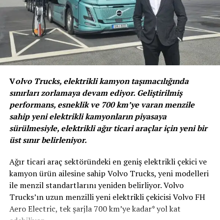
ettiğimiz e-Jest aracı ile Adriyatik kıyılarında hizmet
verecek olmaktan mutluluk duyuyoruz” şeklinde
konuştu.
210 km’ye kadar menzil sunuyor
V
olvo Trucks, elektrikli kamyon taşımacılığında
sınırları zorlamaya devam ediyor. Geliştirilmiş
performans, esneklik ve 700 km’ye varan menzile
Yüksek manevra kabiliyeti ve benzersiz yolcu konforuyla
sahip yeni elektrikli kamyonların piyasaya
kendini kanıtlayan e-Jest, 170 HP güç ve 290 Nm tork
sürülmesiyle, elektrikli ağır ticari araçlar için yeni bir
üreten BMW üretimi elektrikli motor ve yine BMW
üst sınır belirleniyor.
üretimi 44 ve 88 kWh bataryalarla tercih edilebiliyor. 210
km’ye kadar menzil sunarak bu anlamda 6 metrelik
Ağır ticari araç sektöründeki en geniş elektrikli çekici ve
küçük otobüs sınıfının en iyi performansını gösteren e-
kamyon ürün ailesine sahip Volvo Trucks, yeni modelleri
Jest’in enerji geri kazanımı sağlayan rejeneratif fren
ile menzil standartlarını yeniden belirliyor. Volvo
sistemi sayesinde bataryaları yüzde 25 oranında kendi
Trucks’ın uzun menzilli yeni elektrikli çekicisi Volvo FH
kendini şarj edebiliyor. 10,1 inçlik multimedya
Aero Electric, tek şarjla 700 km’ye kadar* yol kat
dokunmatik ekranı, tamamen dijital gösterge