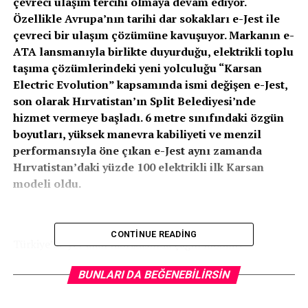
çevreci ulaşım tercihi olmaya devam ediyor.
Özellikle Avrupa’nın tarihi dar sokakları e-Jest ile
çevreci bir ulaşım çözümüne kavuşuyor. Markanın e-
ATA lansmanıyla birlikte duyurduğu, elektrikli toplu
taşıma çözümlerindeki yeni yolculuğu “Karsan
Electric Evolution” kapsamında ismi değişen e-Jest,
son olarak Hırvatistan’ın Split Belediyesi’nde
hizmet vermeye başladı. 6 metre sınıfındaki özgün
boyutları, yüksek manevra kabiliyeti ve menzil
performansıyla öne çıkan e-Jest aynı zamanda
Hırvatistan’daki yüzde 100 elektrikli ilk Karsan
modeli oldu.
CONTINUE READING
Türkiye’de yer alan fabrikasında çağın mobilite
ihtiyaçlarına uygun ulaştırma çözümleri sunan Karsan,
BUNLARI DA BEĞENEBILIRSIN
yüzde 100 elektrikli ürün gamıyla şehirlerin çevreci
ulaşım tercihi olmaya devam ediyor. Özellikle Avrupa’nın