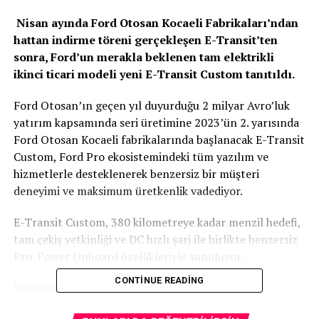
Nisan ayında Ford Otosan Kocaeli Fabrikaları’ndan
hattan indirme töreni gerçekleşen E-Transit’ten
sonra, Ford’un merakla beklenen tam elektrikli
ikinci ticari modeli yeni E-Transit Custom tanıtıldı.
Ford Otosan’ın geçen yıl duyurduğu 2 milyar Avro’luk
yatırım kapsamında seri üretimine 2023’ün 2. yarısında
Ford Otosan Kocaeli fabrikalarında başlanacak E-Transit
Custom, Ford Pro ekosistemindeki tüm yazılım ve
hizmetlerle desteklenerek benzersiz bir müşteri
deneyimi ve maksimum üretkenlik vadediyor.
E-Transit Custom, 380 kilometreye kadar menzil hedefi,
tam çekiş yetkinliği ve DC hızlı şarj ile birlikte benzersiz
Pro-Power Onboard özellikleriyle sunuluyor.
CONTINUE READING
Ford’un ticari müşterilerinin üretkenlikleri ve
verimlilikleri odaklı global iş alanı Ford Pro, Ford’un