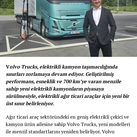
Ford’un ticarete yön veren ikonik modeli Transit
Custom’ın elektrikli versiyonu, Ford Pro’nun üretkenliği
artıran ve değer katan çözümler ekosistemine uyacak
şekilde tasarlandı. E-Transit Custom, işletmelerin
üretkenliğini artırmak ve maliyetlerini azaltmak
amacıyla tek bir platform üzerinden Ford Pro yazılımı,
şarj, hizmet ve finansman çözümleriyle desteklenecek.
Ford Pro’nun elektrikli araç yelpazesine eklenen en yeni
V
olvo Trucks, elektrikli kamyon taşımacılığında
modeli, Ford’un 2035 itibarıyla Avrupa’daki tüm Ford
sınırları zorlamaya devam ediyor. Geliştirilmiş
araç satışları için sıfır emisyona ulaşma ve Avrupa’da
performans, esneklik ve 700 km’ye varan menzile
karbon nötr ayak izi konusundaki iddialı taahhüdünün
sahip yeni elektrikli kamyonların piyasaya
önemli bir parçasını oluşturacak.
sürülmesiyle, elektrikli ağır ticari araçlar için yeni bir
üst sınır belirleniyor.
3
Tam elektrikli E-Transit Custom 380 kilometre
menzili,
DC hızlı şarj, tam çekme yetkinliği ve dinamik yeni stili
Ağır ticari araç sektöründeki en geniş elektrikli çekici ve
ile dikkat çekecek. Yeni ticari araç ayrıca sürekli devrede
kamyon ürün ailesine sahip Volvo Trucks, yeni modelleri
olan ileri bağlantı teknolojilerinden yararlanarak
ile menzil standartlarını yeniden belirliyor. Volvo