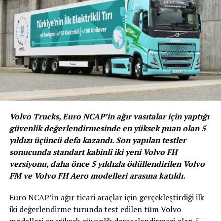
kapatacağımızı tahmin ediyorum” diye konuştu.
“ Asıl Toparlanma Üçüncü Çeyrekte
Başlar”
Volvo Trucks, Euro NCAP’in ağır vasıtalar için yaptığı
güvenlik değerlendirmesinde en yüksek puan olan 5
yıldızı üçüncü defa kazandı. Son yapılan testler
sonucunda standart kabinli iki yeni Volvo FH
versiyonu, daha önce 5 yıldızla ödüllendirilen Volvo
FM ve Volvo FH Aero modelleri arasına katıldı.
Şahsuvaroğlu, ilk altı ay sonuçlarının açıklanmasının
üçüncü çeyrekte toparlanmanın güçlü sinyalini verdiğini
Euro NCAP’in ağır ticari araçlar için gerçekleştirdiği ilk
de kaydederek şunları söyledi;
iki değerlendirme turunda test edilen tüm Volvo