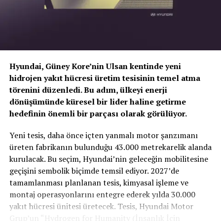
Hyundai, Güney Kore’nin Ulsan kentinde yeni
hidrojen yakıt hücresi üretim tesisinin temel atma
törenini düzenledi. Bu adım, ülkeyi enerji
dönüşümünde küresel bir lider haline getirme
hedefinin önemli bir parçası olarak görülüyor.
TOGG T10X’in Gücü Petlas Snowmaster 2
Yeni tesis, daha önce içten yanmalı motor şanzımanı
Sport ile Yere Basıyor
üreten fabrikanın bulunduğu 43.000 metrekarelik alanda
kurulacak. Bu seçim, Hyundai’nin geleceğin mobilitesine
Türkiye’nin otomobili
TOGG T10X
gibi yüksek tork
geçişini sembolik biçimde temsil ediyor. 2027’de
değerlerine sahip elektrikli araçlarda, lastiğin zemine
tamamlanması planlanan tesis, kimyasal işleme ve
tutunma kabiliyeti çok daha kritiktir.
E-carturkiye
ekibi
montaj operasyonlarını entegre ederek yılda 30.000
olarak bizzat deneyimlediğimiz
Petlas Snowmaster 2
yakıt hücresi ünitesi üretecek. Tesis, Hyundai Motor
Sport
, performans odaklı yapısıyla elektrikli araçların
Grup’un “Hydrogen for Humanity (İnsanlık İçin