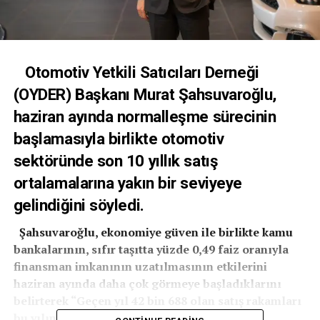
Otomotiv Yetkili Satıcıları Derneği
(OYDER) Başkanı Murat Şahsuvaroğlu,
haziran ayında normalleşme sürecinin
başlamasıyla birlikte otomotiv
sektöründe son 10 yıllık satış
ortalamalarına yakın bir seviyeye
gelindiğini söyledi.
Şahsuvaroğlu, ekonomiye güven ile birlikte kamu
bankalarının, sıfır taşıtta yüzde 0,49 faiz oranıyla
finansman imkanının uzatılmasının etkilerini
haziran ayında daha çok görmeye başladıklarını
belirterek “Geçen yıl 42 bin 688 olan satış rakamları
bu yılın haziran ayında 70 bin 903 bine ulaştı.