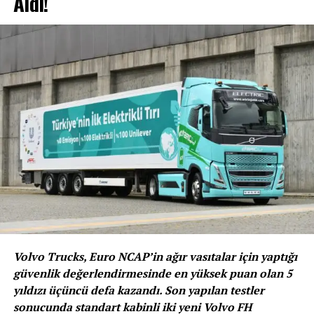
Aldı!
Günümüzde station wagon otomobiller gösterişli
tasarımları, daha güçlü ve daha iddialı yapılarıyla binek
otomobillerden geri kalmıyor. Üstelik uzun silüetleriyle
oldukça büyük bagaj alanı sunan station wagon
otomobiller bu açıdan bir sedan veya hatcback
otomobile kıyasla çeşitli avantajlar da sağlıyor. Dünyanın
en büyük otomotiv markalarından PEUGEOT ise station
wagon geleneğini geçtiğimiz günlerde tanıttığı ve
tasarımıyla oldukça ilgi çeken yeni 308 SW ile
sürdürüyor. PEUGEOT’nun köklü station wagon tarihi
günümüzden 70 yıl öncesine kadar uzanıyor.
Volvo Trucks, Euro NCAP’in ağır vasıtalar için yaptığı
güvenlik değerlendirmesinde en yüksek puan olan 5
yıldızı üçüncü defa kazandı. Son yapılan testler
sonucunda standart kabinli iki yeni Volvo FH