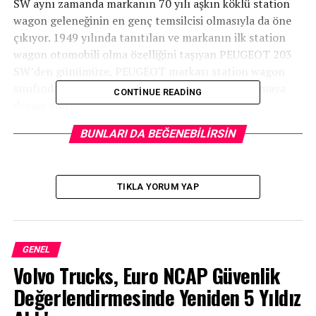
SW aynı zamanda markanın 70 yılı aşkın köklü station
wagon geleneğinin en genç temsilcisi olmasıyla da öne
çıkıyor. 1949 yılında tanıtılan ve markanın ilk station
wagon otomobili olma özelliğini taşıyan PEUGEOT 203
SW’den günümüze, PEUGEOT markası station wagon
sınıfında güçlü modelleri kullanıcılarla buluşturmaya
CONTINUE READING
devam ediyor.
BUNLARI DA BEĞENEBILIRSIN
TIKLA YORUM YAP
GENEL
Volvo Trucks, Euro NCAP Güvenlik
Değerlendirmesinde Yeniden 5 Yıldız