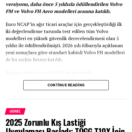
versiyonu, daha önce 5 yıldızla ödüllendirilen Volvo
FM ve Volvo FH Aero modelleri arasına katıldı.
Euro NCAP’in ağır ticari araçlar için gerçekleştirdiği ilk
iki değerlendirme turunda test edilen tüm Volvo
modelleri en yüksek güvenlik derecelendirmesi olan 5
yıldız ile ödüllendirilmişti. 2026 yılı itibarıyla açıklanan
Geçmişten günümüzde
yeni sonuçlara göre standart kabinli Volvo FH modelleri
PEUGEOT’nun station wagon
de bu seçkin listeye katıldı.
geleneği
Bugüne kadar Euro NCAP’in güvenlik
değerlendirmesinden 5 yıldız alan Volvo Trucks
Markanın ilk station wagon otomobili, PEUGEOT 203
CONTINUE READING
modelleri:
SW’nin tanıtıldığı 1949 yılına dayanıyor. O yıllarda
station wagon segmenti henüz emekleme
Volvo FM 4×2 çekici
aşamasındaydı. Kimse bu tür bir otomobil için gerçekten
Volvo FM 6×2 kamyon
GENEL
bir müşteri kitlesinin olup olmadığını bilmiyordu. Ancak
2025 Zorunlu Kış Lastiği
PEUGEOT umutluydu ve bu sınıfın gelecek vaat ettiğini
Volvo FH 4×2 çekici (Yeni eklendi)
biliyordu. O kadar emindi ki, henüz 1956 yılında
Uygulaması Başladı: TOGG T10X İçin
Volvo FH 6×2 kamyon (Yeni eklendi)