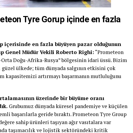
eteon Tyre Gorup içinde en fazla
p içerisinde en fazla büyüyen pazar olduğunun
p Genel Müdür Vekili
Roberto Righi
:
“Prometeon
-Orta Doğu-Afrika-Rusya” bölgesinin idari üssü. Bizim
u güzel ülkede; tüm dünyada salgının etkisini çok
etim kapasitemizi artırmayı başarmanın mutluluğunu
 ortalamasının üzerinde bir büyüme oranı
dık.
Grubumuz dünyada küresel pandemiye ve küçülen
nemli başarılarla geride bıraktı. Prometeon Tyre Group
değere sahip ürünleri taşıyan ağır vasıtalara var
a taşımacılık ve lojistik sektöründeki kritik