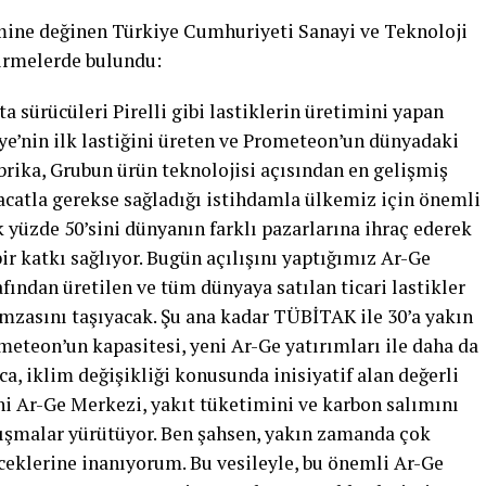
mine değinen Türkiye Cumhuriyeti Sanayi ve Teknoloji
irmelerde bulundu:
ta sürücüleri Pirelli gibi lastiklerin üretimini yapan
ye’nin ilk lastiğini üreten ve Prometeon’un dünyadaki
abrika, Grubun ürün teknolojisi açısından en gelişmiş
racatla gerekse sağladığı istihdamla ülkemiz için önemli
 yüzde 50’sini dünyanın farklı pazarlarına ihraç ederek
r katkı sağlıyor. Bugün açılışını yaptığımız Ar-Ge
ından üretilen ve tüm dünyaya satılan ticari lastikler
mzasını taşıyacak. Şu ana kadar TÜBİTAK ile 30’a yakın
ometeon’un kapasitesi, yeni Ar-Ge yatırımları ile daha da
a, iklim değişikliği konusunda inisiyatif alan değerli
ni Ar-Ge Merkezi, yakıt tüketimini ve karbon salımını
lışmalar yürütüyor. Ben şahsen, yakın zamanda çok
eceklerine inanıyorum. Bu vesileyle, bu önemli Ar-Ge