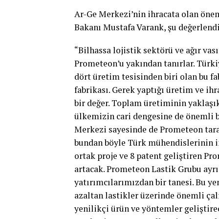
Ar-Ge Merkezi’nin ihracata olan öne
Bakanı Mustafa Varank, şu değerlend
“Bilhassa lojistik sektörü ve ağır vası
Prometeon’u yakından tanırlar. Türki
dört üretim tesisinden biri olan bu f
fabrikası. Gerek yaptığı üretim ve ih
bir değer. Toplam üretiminin yaklaşık
ülkemizin cari dengesine de önemli bi
Merkezi sayesinde de Prometeon taraf
bundan böyle Türk mühendislerinin i
ortak proje ve 8 patent geliştiren Pr
artacak. Prometeon Lastik Grubu ayrıc
yatırımcılarımızdan bir tanesi. Bu ye
azaltan lastikler üzerinde önemli ça
yenilikçi ürün ve yöntemler geliştir