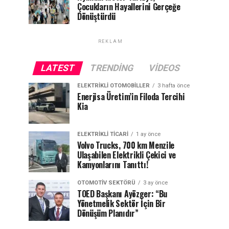
Çocukların Hayallerini Gerçeğe
Dönüştürdü
REKLAM
LATEST
TRENDING
VIDEOS
ELEKTRIKLI OTOMOBILLER
3 hafta önce
Enerjisa Üretim’in Filoda Tercihi
Kia
ELEKTRIKLI TICARI
1 ay önce
Volvo Trucks, 700 km Menzile
Ulaşabilen Elektrikli Çekici ve
Kamyonlarını Tanıttı!
OTOMOTIV SEKTÖRÜ
3 ay önce
TOED Başkanı Ayözger: “Bu
Yönetmelik Sektör İçin Bir
Dönüşüm Planıdır”