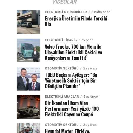
VIDEOLAR
ELEKTRIKLI OTOMOBILLER
3 hafta önce
Enerjisa Üretim’in Filoda Tercihi
Kia
ELEKTRIKLI TICARI
1 ay önce
Volvo Trucks, 700 km Menzile
Ulaşabilen Elektrikli Çekici ve
Kamyonlarını Tanıttı!
OTOMOTIV SEKTÖRÜ
3 ay önce
TOED Başkanı Ayözger: “Bu
Yönetmelik Sektör İçin Bir
Dönüşüm Planıdır”
ELEKTRIKLI ARAÇLAR
3 ay önce
Bir İkondan İlham Alan
Performans: Yeni yüzde 100
Elektrikli Cayenne Coupé
OTOMOTIV SEKTÖRÜ
3 ay önce
Hyundai Motor Türkiye,