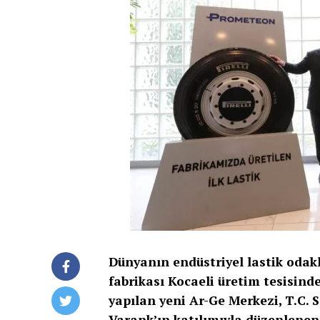
Dünyanın endüstriyel lastik odaklı
fabrikası Kocaeli üretim tesisind
yapılan yeni Ar-Ge Merkezi, T.C. 
Varank’ın katılımıyla düzenlenen 