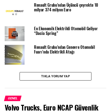
Renault Grubu’ndan Üçüncü çeyrekte 10
milyar 374 milyon Euro
En Ekonomik Elektrikli Otomobil Geliyor
“Dacia Spring”
Renault Grubu’ndan Cenevre Otomobil
Fuarı’nda Elektrikli Atağı
15-27 Ekim tarihleri arasındaki Renault eWays
etkinlikleri kapsamında Renault Grubu, yeni ürünler ve
teknolojilerin yanında ilkeler ve sıfır karbon emisyonlu
TIKLA YORUM YAP
mobiliteye geçiş vizyonunu paylaşıyor. Renault eWays,
bugün ve gelecek dönem için kendini sürdürülebilir
mobilite ve ekosistemde ana aktör olarak
konumlandıran grup için önemli bir kilometre taşı
GENEL
niteliği taşıyor.
Volvo Trucks, Euro NCAP Güvenlik