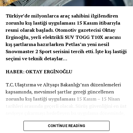
korumak için güvenlik alanında öncü olmaya devam
edeceğiz” dedi.
Türkiye’de milyonlarca araç sahibini ilgilendiren
Volvo Trucks, Euro NCAP’in ağır ticari araçlar için ilk
zorunlu kış lastiği uygulaması 15 Kasım itibarıyla
güvenlik değerlendirmesini 2024 yılında başlattığında 5
resmi olarak başladı. Otomotiv gazetecisi Oktay
yıldız alan ilk kamyon üreticisi olmuştu. Euro NCAP’den
Erginoğlu, yerli elektrikli SUV TOGG T10X aracını
5 yıldız almak, kamyonların sürücü desteği ve çarpışma
kış şartlarına hazırlarken Petlas’ın yeni nesil
önleme kriterlerini karşıladığını ve hatta aştığını, sürücü
Snowmaster 2 Sport serisini tercih etti. İşte kış lastiği
ile diğer yol kullanıcıları için trafik güvenliğini
seçimi ve teknik detaylar…
sağladığını gösteriyor.
HABER: OKTAY ERGİNOĞLU
Volvo Trucks’ın “Sıfır Kaza” vizyonu, şirketin araç ve
T.C. Ulaştırma ve Altyapı Bakanlığı’nın düzenlemeleri
trafik güvenliğini sürekli geliştirme çalışmalarını
kapsamında, mevsimsel şartlar gereği güncellenen
ispatlıyor. Volvo Trucks, sadece koruma sağlamakla
zorunlu kış lastiği uygulaması
15 Kasım – 15 Nisan
kalmayıp aynı zamanda güvenlik risklerini öngörmek ve
tarihleri arasında geçerli olacak. Sürüş güvenliğini en üst
kazaları azaltmak için yeni güvenlik sistemleri
Elektrikli Dacia Spring: Dacia’dan yeni bir
seviyeye çıkarmayı hedefleyen bu uygulama döneminde,
geliştirmeye devam ediyor.
d-EV-rim
doğru lastik seçimi hem can güvenliği hem de araç
CONTINUE READING
Euro NCAP hakkında
performansı açısından kritik önem taşıyor.
Dacia 2021’de modaya uygun küçük şehir otomobili