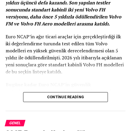
yıldızı üçüncü defa kazandı. Son yapılan testler
sonucunda standart kabinli iki yeni Volvo FH
versiyonu, daha önce 5 yıldızla ödüllendirilen Volvo
FM ve Volvo FH Aero modelleri arasına katıldı.
Euro NCAP’in ağır ticari araçlar için gerçekleştirdiği ilk
Yaklaşık 10 yıl önce ZEO lansmanını gerçekleştiren
iki değerlendirme turunda test edilen tüm Volvo
Renault Grubu, bugün 8 farklı model olmak üzere 350
modelleri en yüksek güvenlik derecelendirmesi olan 5
bin araçla dünyanın dört bir yanında elektrikli mobilite
yıldız ile ödüllendirilmişti. 2026 yılı itibarıyla açıklanan
sunuyor. Grup Elektrikli ürün gamına ek olarak, Clio,
yeni sonuçlara göre standart kabinli Volvo FH modelleri
Captur, Yeni Mégane ve Yeni Mégane Estate modellerle
de bu seçkin listeye katıldı.
E-TECH Hibrit ve Plug-in Hibrit teknolojisine sahip
hibrit ve plug-in hibrit versiyonlardan oluşan eksiksiz bir
Bugüne kadar Euro NCAP’in güvenlik
ürün gamı sunuyor. Yeni Renault Arkana da bu ürün
değerlendirmesinden 5 yıldız alan Volvo Trucks
gamına dahil oldu.
CONTINUE READING
modelleri:
Volvo FM 4×2 çekici
Volvo FM 6×2 kamyon
GENEL