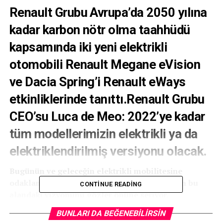
Renault Grubu Avrupa’da 2050 yılına
kadar karbon nötr olma taahhüdü
kapsamında iki yeni elektrikli
otomobili Renault Megane eVision
ve Dacia Spring’i Renault eWays
etkinliklerinde tanıttı.
Renault Grubu
CEO’su Luca de Meo: 2022’ye kadar
tüm modellerimizin elektrikli ya da
elektriklendirilmiş versiyonu olacak.
Bugünün ve geleceğin elektrikli mobilitesine
odaklanan Renault eWays etkinlikleri, grubun bu
CONTINUE READING
alandaki vizyonunu gözler önüne seriyor.
BUNLARI DA BEĞENEBILIRSIN