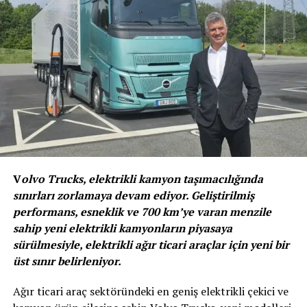
dahil etmek yerine müşterilerine gerçekten ihtiyaç
duydukları menzili sunmayı tercih ediyor. Müşterilerin
gerçek uygulama gereksinimlerine göre uyarlanmış bu
çözüm, hem yükleri koruyor hem de firmaların rekabet
güçlerini arttırıyor.
Renault Trucks D ve D Wide Z.E, artık çeşitli menzil
opsiyonları ile sunuluyor. Önceden 50 kWh ile
sınırlandırılmış olan bataryalar bulunurken artık
araçlar 66 kWh lityum iyon bataryalar ile de donatılıyor.
V
olvo Trucks, elektrikli kamyon taşımacılığında
Müşteriler, Renault Trucks D Z.E. için beş farklı
sınırları zorlamaya devam ediyor. Geliştirilmiş
konfigürasyonda 66 kWh’ya kadar maksimum altı
performans, esneklik ve 700 km’ye varan menzile
batarya grubundan seçim yapabiliyor ve bu da 400 km’ye
sahip yeni elektrikli kamyonların piyasaya
kadar çalışma menzili anlamına geliyor.
sürülmesiyle, elektrikli ağır ticari araçlar için yeni bir
üst sınır belirleniyor.
Ağır ticari araç sektöründeki en geniş elektrikli çekici ve