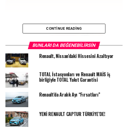
CONTINUE READING
BUNLARI DA BEĞENEBILIRSIN
Renault, Nissan’daki Hissesini Azaltıyor
TOTAL İstasyonları ve Renault MAİS iş
birliğiyle TOTAL Yakıt Garantisi
Yeni Renault Clio5
Renault’da Aralık Ayı “Fırsatları”
Kampanya kapsamında lastik alımlarında** da cazip
fırsatlar bulunuyor. 4 Adet Michelin lastik alana
280TL’lik yakıt kartı verilirken Maximum Kart’a özel +4
YENİ RENAULT CAPTUR TÜRKİYE’DE!
taksit imkanı tanınıyor.