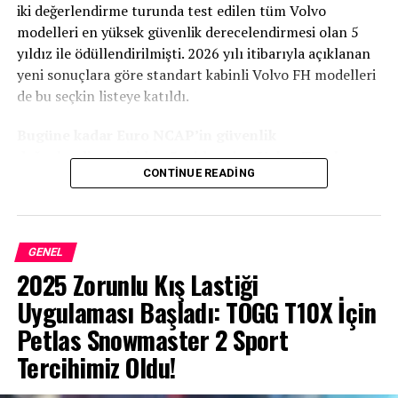
iki değerlendirme turunda test edilen tüm Volvo
modelleri en yüksek güvenlik derecelendirmesi olan 5
yıldız ile ödüllendirilmişti. 2026 yılı itibarıyla açıklanan
yeni sonuçlara göre standart kabinli Volvo FH modelleri
de bu seçkin listeye katıldı.
Bugüne kadar Euro NCAP’in güvenlik
değerlendirmesinden 5 yıldız alan Volvo Trucks
CONTINUE READING
modelleri:
Volvo FM 4×2 çekici
Volvo FM 6×2 kamyon
GENEL
2025 Zorunlu Kış Lastiği
Volvo FH 4×2 çekici (Yeni eklendi)
Uygulaması Başladı: TOGG T10X İçin
Volvo FH 6×2 kamyon (Yeni eklendi)
Petlas Snowmaster 2 Sport
Volvo FH Aero 4×2 çekici
Tercihimiz Oldu!
Volvo FH Aero 6×2 kamyon