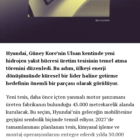
Hyundai, Güney Kore’nin Ulsan kentinde yeni
hidrojen yakıt hücresi üretim tesisinin temel atma
törenini düzenledi. Bu adım, ülkeyi enerji
dönüşümünde küresel bir lider haline getirme
hedefinin önemli bir parçası olarak görülüyor.
TOGG T10X’in Gücü Petlas Snowmaster 2
Yeni tesis, daha önce içten yanmalı motor şanzımanı
Sport ile Yere Basıyor
üreten fabrikanın bulunduğu 43.000 metrekarelik alanda
kurulacak. Bu seçim, Hyundai’nin geleceğin mobilitesine
Türkiye’nin otomobili
TOGG T10X
gibi yüksek tork
geçişini sembolik biçimde temsil ediyor. 2027’de
değerlerine sahip elektrikli araçlarda, lastiğin zemine
tamamlanması planlanan tesis, kimyasal işleme ve
tutunma kabiliyeti çok daha kritiktir.
E-carturkiye
ekibi
montaj operasyonlarını entegre ederek yılda 30.000
olarak bizzat deneyimlediğimiz
Petlas Snowmaster 2