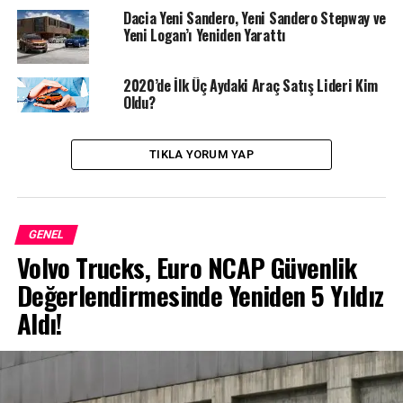
Ayrıca Renault ve Dacia yetkili servislerinde** müşteri ve
Dacia Yeni Sandero, Yeni Sandero Stepway ve
çalışanların sağlığı için Covid-19 kapsamında Kapıdan
Yeni Logan’ı Yeniden Yarattı
Al – Kapıya Teslim hizmeti de sunuluyor.
2020’de İlk Üç Aydaki Araç Satış Lideri Kim
BENZER İÇERIKLER
BINEK
DACIA
DACIA TÜRK
Oldu?
HAFIF TICARI
RENAULT
RENAULT TÜRKIYE
RENAULT VE DACIA
RENAULT VE DACIA YETKILI SERVISLERI
YE
TIKLA YORUM YAP
UP NEXT
DURDURULAMAZ KİMLİĞİ İLE EFSANELEŞEN TOYOTA HILUX
YENİLENDİ
GENEL
DON'T MISS
Ali Haydar Bozkurt, “Geçen yılki satış adetlerine
Volvo Trucks, Euro NCAP Güvenlik
ulaşacak olmamızın önü açılacaktır”
Değerlendirmesinde Yeniden 5 Yıldız
Aldı!