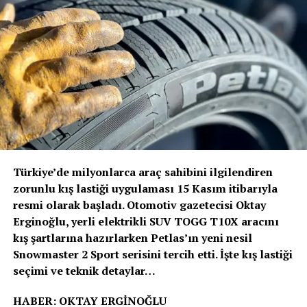
savunmasız yol kullanıcılarının korunmasına katkıda
bulunuyor.
Volvo Trucks Başkanı Roger Alm
; “Volvo’nun verdiği
sözde durduğunu bir kez daha kanıtladık. Güvenlik her
zamanki gibi önceliğimiz olmuştur ve olmaya devam
edecektir. Ancak bu, artık duracağımız anlamına
gelmiyor. Sürücülerimizi ve tüm yol kullanıcılarını
korumak için güvenlik alanında öncü olmaya devam
edeceğiz” dedi.
Türkiye’de milyonlarca araç sahibini ilgilendiren
Volvo Trucks, Euro NCAP’in ağır ticari araçlar için ilk
zorunlu kış lastiği uygulaması 15 Kasım itibarıyla
güvenlik değerlendirmesini 2024 yılında başlattığında 5
resmi olarak başladı. Otomotiv gazetecisi Oktay
yıldız alan ilk kamyon üreticisi olmuştu. Euro NCAP’den
Erginoğlu, yerli elektrikli SUV TOGG T10X aracını
5 yıldız almak, kamyonların sürücü desteği ve çarpışma
kış şartlarına hazırlarken Petlas’ın yeni nesil
önleme kriterlerini karşıladığını ve hatta aştığını, sürücü
Snowmaster 2 Sport serisini tercih etti. İşte kış lastiği
ile diğer yol kullanıcıları için trafik güvenliğini
seçimi ve teknik detaylar…
sağladığını gösteriyor.
HABER: OKTAY ERGİNOĞLU