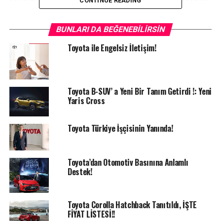
CONTINUE READING
BUNLARI DA BEĞENEBILIRSIN
Pandemi sürecinde otomotiv pazarında da ciddi bir
daralma yaşanmaktaydı. Kredi faizlerinin yerli üretim
Toyota ile Engelsiz İletişim!
araçlar için belli bir oranda sabitlenmesi otomotiv
pazarında bir hareketlilik sağlayacaktır. 2020 yılının
başında Türkiye’de 600 bin adet otomobil ve hafif ticari
Toyota B-SUV’ a Yeni Bir Tanım Getirdi !: Yeni
araç satışı gerçekleşeceği yönünde öngörümüz vardı.
Yaris Cross
Fakat şu noktada pazarın büyüklüğünü salgının seyri ile
sektöre verilen destekler belirleyecektir.
Toyota Türkiye İşçisinin Yanında!
Toyota’dan Otomotiv Basınına Anlamlı
Destek!
Toyota Corolla Hatchback Tanıtıldı, İŞTE
FİYAT LİSTESİ!!