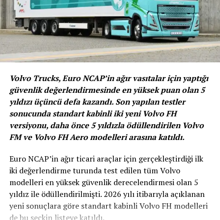
önünü açacaktır.
Ayrıca açıklanan destek paketi sıfır araçtaki araç
bulunurluğuna bağlı olarak ikinci el pazarına da katkı
sağlayacaktır. Yeni normal sebebiyle birçok insan toplu
Volvo Trucks, Euro NCAP’in ağır vasıtalar için yaptığı
taşıma araçları kullanmak yerine kendi araçlarıyla
güvenlik değerlendirmesinde en yüksek puan olan 5
seyahat etmeyi tercih edeceklerinden hem sıfır hem
yıldızı üçüncü defa kazandı. Son yapılan testler
ikinci el pazarı hareketlenecektir.”
sonucunda standart kabinli iki yeni Volvo FH
versiyonu, daha önce 5 yıldızla ödüllendirilen Volvo
Ali Haydar Bozkurt
FM ve Volvo FH Aero modelleri arasına katıldı.
CEO
Euro NCAP’in ağır ticari araçlar için gerçekleştirdiği ilk
iki değerlendirme turunda test edilen tüm Volvo
Toyota Türkiye Pazarlama ve Satış A.Ş.
modelleri en yüksek güvenlik derecelendirmesi olan 5
yıldız ile ödüllendirilmişti. 2026 yılı itibarıyla açıklanan
BENZER İÇERIKLER
ALI HAYDAR BOZKURT
yeni sonuçlara göre standart kabinli Volvo FH modelleri
ALI HAYDAR BOZKURT TOYOTA TURKIYE PAZARLAMA
ALI HAYDAR BOZKURT TOYOTA TURKIYE PAZARLAMA VE SATIS
de bu seçkin listeye katıldı.