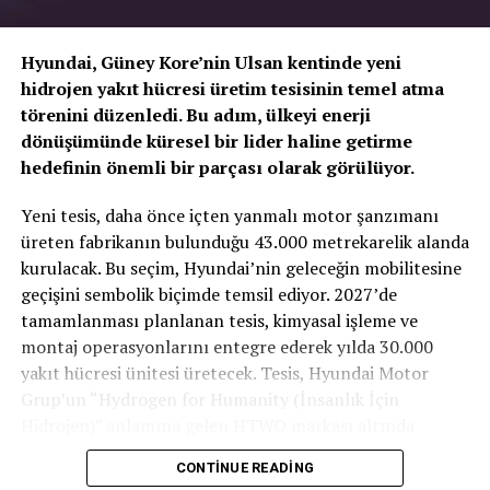
Hyundai, Güney Kore’nin Ulsan kentinde yeni
hidrojen yakıt hücresi üretim tesisinin temel atma
törenini düzenledi. Bu adım, ülkeyi enerji
dönüşümünde küresel bir lider haline getirme
hedefinin önemli bir parçası olarak görülüyor.
TOGG T10X’in Gücü Petlas Snowmaster 2
Yeni tesis, daha önce içten yanmalı motor şanzımanı
Sport ile Yere Basıyor
üreten fabrikanın bulunduğu 43.000 metrekarelik alanda
kurulacak. Bu seçim, Hyundai’nin geleceğin mobilitesine
Türkiye’nin otomobili
TOGG T10X
gibi yüksek tork
geçişini sembolik biçimde temsil ediyor. 2027’de
değerlerine sahip elektrikli araçlarda, lastiğin zemine
tamamlanması planlanan tesis, kimyasal işleme ve
tutunma kabiliyeti çok daha kritiktir.
E-carturkiye
ekibi
montaj operasyonlarını entegre ederek yılda 30.000
olarak bizzat deneyimlediğimiz
Petlas Snowmaster 2
yakıt hücresi ünitesi üretecek. Tesis, Hyundai Motor
Sport
, performans odaklı yapısıyla elektrikli araçların
Grup’un “Hydrogen for Humanity (İnsanlık İçin
ihtiyaç duyduğu stabiliteyi fazlasıyla karşılıyor.
Hidrojen)” anlamına gelen HTWO markası altında
faaliyet gösterecek.
CONTINUE READING