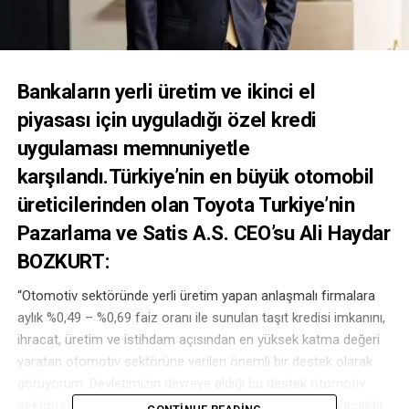
Bankaların yerli üretim ve ikinci el
piyasası için uyguladığı özel kredi
uygulaması memnuniyetle
karşılandı.Türkiye’nin en büyük otomobil
üreticilerinden olan Toyota Turkiye’nin
Pazarlama ve Satis A.S. CEO’su Ali Haydar
BOZKURT:
“Otomotiv sektöründe yerli üretim yapan anlaşmalı firmalara
aylık %0,49 – %0,69 faiz oranı ile sunulan taşıt kredisi imkanını,
ihracat, üretim ve istihdam açısından en yüksek katma değeri
yaratan otomotiv sektörüne verilen önemli bir destek olarak
görüyorum. Devletimizin devreye aldığı bu destek otomotiv
sektörünü hareketlendirecek ve satışlara olumlu yansıyacaktır.