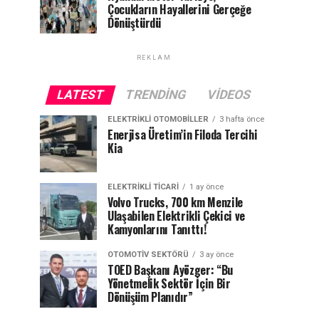
Çocukların Hayallerini Gerçeğe
Dönüştürdü
REKLAM
LATEST
TRENDING
VIDEOS
ELEKTRIKLI OTOMOBILLER
3 hafta önce
Enerjisa Üretim’in Filoda Tercihi
Kia
ELEKTRIKLI TICARI
1 ay önce
Volvo Trucks, 700 km Menzile
Ulaşabilen Elektrikli Çekici ve
Kamyonlarını Tanıttı!
OTOMOTIV SEKTÖRÜ
3 ay önce
TOED Başkanı Ayözger: “Bu
Yönetmelik Sektör İçin Bir
Dönüşüm Planıdır”