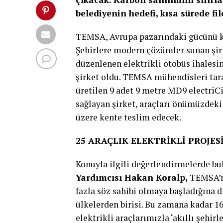
belediyenin hedefi, kısa sürede fi
TEMSA, Avrupa pazarındaki gücünü ka
Şehirlere modern çözümler sunan şirk
düzenlenen elektrikli otobüs ihalesin
şirket oldu. TEMSA mühendisleri taraf
üretilen 9 adet 9 metre MD9 electriCi
sağlayan şirket, araçları önümüzdeki
üzere kente teslim edecek.
25 ARAÇLIK ELEKTRİKLİ PROJE
Konuyla ilgili değerlendirmelerde b
Yardımcısı Hakan Koralp,
TEMSA’nı
fazla söz sahibi olmaya başladığına 
ülkelerden birisi. Bu zamana kadar 16
elektrikli araçlarımızla ‘akıllı şehi