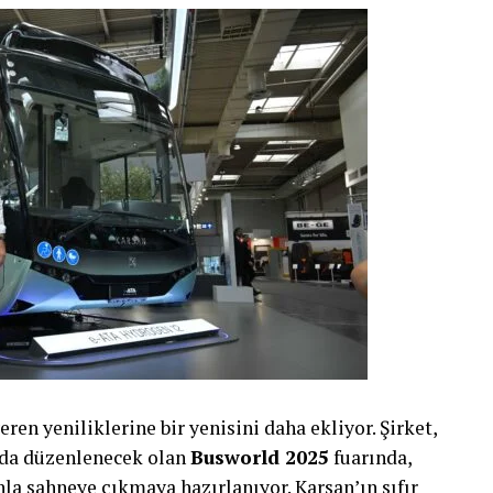
ar menzil, megawatt şarj ve yüksek taşıma
ctric, yeni bir tahrik sistemi teknolojisi olan
e-
ol kat edebiliyor ve bu da araçta önemli ölçüde
ıyor. Kamyon, yeni MCS (Megawatt Şarj Sistemi)
’den %80’e kadar şarj edilebilmesi yaklaşık 50
eki kamyon sürücüleri için yasal olarak belirlenen
öylece yüksek verimliliğe katkı sağlanılabileceği
iştirdiğimiz ve genişlettiğimiz ürün yelpazemizde
ektrikli çözümlerimize; 700 km’ye kadar menzile
çekiciyi de ekliyoruz. Dünya genelindeki kamyon
ekte elektrikli araçlar tarafından
ren yeniliklerine bir yenisini daha ekliyor. Şirket,
ararlıyız. Yeni kamyonlarımızın muhteşem
a’da düzenlenecek olan
Busworld 2025
fuarında,
 nedenini anlamak kolay. Sektörün en iyisi
la sahneye çıkmaya hazırlanıyor. Karsan’ın sıfır