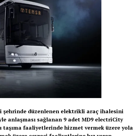
 şehrinde düzenlenen elektrikli araç ihalesini
’yle anlaşması sağlanan 9 adet MD9 electriCity
 taşıma faaliyetlerinde hizmet vermek üzere yola
amak üzere çevreci faaliyetlerine hız veren