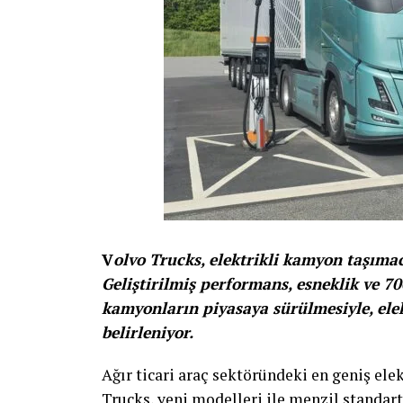
V
olvo Trucks, elektrikli kamyon taşıma
Geliştirilmiş performans, esneklik ve 70
kamyonların piyasaya sürülmesiyle, elektr
belirleniyor.
Ağır ticari araç sektöründeki en geniş ele
Trucks, yeni modelleri ile menzil standart