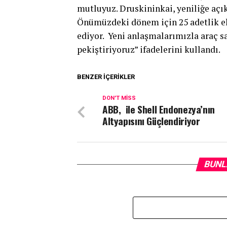
mutluyuz. Druskininkai, yeniliğe açık,
Önümüzdeki dönem için 25 adetlik el
ediyor. Yeni anlaşmalarımızla araç 
pekiştiriyoruz” ifadelerini kullandı.
BENZER İÇERIKLER
DON'T MISS
ABB, ile Shell Endonezya’nın
Altyapısını Güçlendiriyor
BUNL