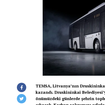
TEMSA, Litvanya’nın Druskininkai
kazandı. Druskininkai Belediyesi
önümüzdeki günlerde şehrin toplu
çıkacak. Karbon salınımını sıfırl