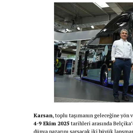
Volvo FH Aero Electric: 700 km’ye kad
kapasitesi
Yeni uzun menzilli çekici Volvo FH Aero Ele
aks
sayesinde tek şarjla 700 km’ye kadar y
daha fazla batarya kapasitesi için yer aç
standardına uyarlanarak, 8 bataryanın %20
dakika sürüyor. Bu da, şarj süresinin AB’d
dinlenme süresi içinde yapılabileceği ve b
anlamına geliyor.
Volvo Trucks Başkanı Roger Alm
; “Gel
taşımacılık görevleri için sunduğumuz el
sahip son teknoloji ürünü bir elektrikli 
taşımacılığının büyük bir bölümünün gelec
Karsan
, toplu taşımanın geleceğine yön ve
gerçekleştirileceğine olan inancımızda k
4-9 Ekim 2025
tarihleri arasında Belçik
performansı göz önüne alındığında, bunun
dünya pazarını sarsacak iki büyük lansman