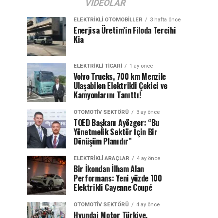
VIDEOLAR
ELEKTRIKLI OTOMOBILLER
3 hafta önce
Enerjisa Üretim’in Filoda Tercihi
Kia
ELEKTRIKLI TICARI
1 ay önce
Volvo Trucks, 700 km Menzile
Ulaşabilen Elektrikli Çekici ve
Kamyonlarını Tanıttı!
OTOMOTIV SEKTÖRÜ
3 ay önce
TOED Başkanı Ayözger: “Bu
Yönetmelik Sektör İçin Bir
Dönüşüm Planıdır”
ELEKTRIKLI ARAÇLAR
4 ay önce
Bir İkondan İlham Alan
Performans: Yeni yüzde 100
Elektrikli Cayenne Coupé
OTOMOTIV SEKTÖRÜ
4 ay önce
Hyundai Motor Türkiye,