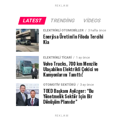
REKLAM
LATEST
TRENDING
VIDEOS
ELEKTRIKLI OTOMOBILLER
3 hafta önce
Enerjisa Üretim’in Filoda Tercihi
Kia
ELEKTRIKLI TICARI
1 ay önce
Volvo Trucks, 700 km Menzile
Ulaşabilen Elektrikli Çekici ve
Kamyonlarını Tanıttı!
OTOMOTIV SEKTÖRÜ
3 ay önce
TOED Başkanı Ayözger: “Bu
Yönetmelik Sektör İçin Bir
Dönüşüm Planıdır”
REKLAM