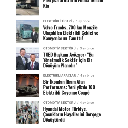
Enerjisa Üretim’in Filoda Tercihi
Kia
ELEKTRIKLI TICARI
1 ay önce
Volvo Trucks, 700 km Menzile
Ulaşabilen Elektrikli Çekici ve
Kamyonlarını Tanıttı!
OTOMOTIV SEKTÖRÜ
3 ay önce
TOED Başkanı Ayözger: “Bu
Yönetmelik Sektör İçin Bir
Dönüşüm Planıdır”
ELEKTRIKLI ARAÇLAR
4 ay önce
Bir İkondan İlham Alan
Performans: Yeni yüzde 100
Elektrikli Cayenne Coupé
OTOMOTIV SEKTÖRÜ
4 ay önce
Hyundai Motor Türkiye,
Çocukların Hayallerini Gerçeğe
Dönüştürdü