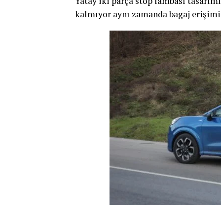
Yatay iki parça stop lambası tasarım
kalmıyor aynı zamanda bagaj erişimi 