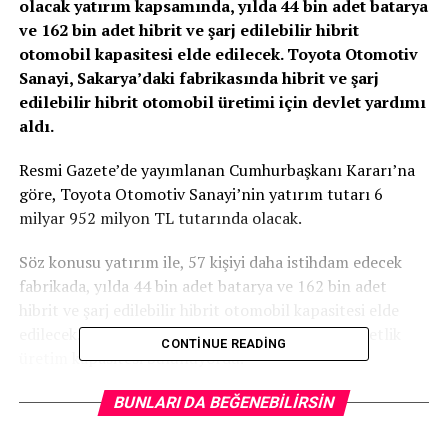
olacak yatırım kapsamında, yılda 44 bin adet batarya
ve 162 bin adet hibrit ve şarj edilebilir hibrit
otomobil kapasitesi elde edilecek. Toyota Otomotiv
Sanayi, Sakarya’daki fabrikasında hibrit ve şarj
edilebilir hibrit otomobil üretimi için devlet yardımı
aldı.
Resmi Gazete’de yayımlanan Cumhurbaşkanı Kararı’na
göre, Toyota Otomotiv Sanayi’nin yatırım tutarı 6
milyar 952 milyon TL tutarında olacak.
Söz konusu yatırım ile, 57 kişiyi daha istihdam edecek
fabrikada, yılda 44 bin adet batarya ve 162 bin adet
hibrit ve şarj edilebilir hibrit otomobil kapasitesi elde
edilecek. Fabrikanın hali hazırda yıllık 280 bin adetlik
CONTINUE READING
üretim kapasitesi bulunuyordu.
Proje bazlı devlet yardımı kapsamında, gümrük vergisi
BUNLARI DA BEĞENEBILIRSIN
muafiyeti, KDV istisnası, KDV iadesi ve vergi indirimi gibi