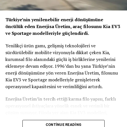
Toplamda 2,.15 milyar euroluk bir yatırıma sahip olan
Toyota Türkiye, 5 binin üzerinde kişiyi istihdam ediyor.
Toyota Türkiye hisselerinin yüzde 90’ı Toyota Motor
Türkiye’nin yenilenebilir enerji dönüşümüne
Europe NV/SA (TME) şirketine, yüzde 10’u ise Mitsui &
öncülük eden Enerjisa Üretim, araç filosunu Kia EV3
Co., Ltd. şirketine ait.
ve Sportage modelleriyle güçlendirdi.
Yenilikçi ürün gamı, gelişmiş teknolojileri ve
BENZER İÇERIKLER
sürdürülebilir mobilite vizyonuyla dikkat çeken Kia,
UP NEXT
kurumsal filo alanındaki güçlü iş birliklerine yenilerini
Stellantis’te Türkiye’nin Yıldızı Parlıyor
eklemeye devam ediyor. 1996’dan bu yana Türkiye’nin
DON'T MISS
enerji dönüşümüne yön veren Enerjisa Üretim, filosunu
ŠKODA, KODIAQ, KAROQ ve SCALA’da Finansman
Kia EV3 ve Sportage modelleriyle genişleterek
Kampanyaları Başlattı
operasyonel kapasitesini ve verimliliğini artırdı.
Enerjisa Üretim’in tercih ettiği karma filo yapısı, farklı
operasyonel ihtiyaçlara yönelik esnek ve verimli bir
çözüm sunuyor. Filoda yer alan Kia EV3 modelleri,
şirketin sürdürülebilirlik hedeflerine katkı sağlarken;
CONTINUE READING
Sportage modelleri ise üstün sürüş konforu, ileri