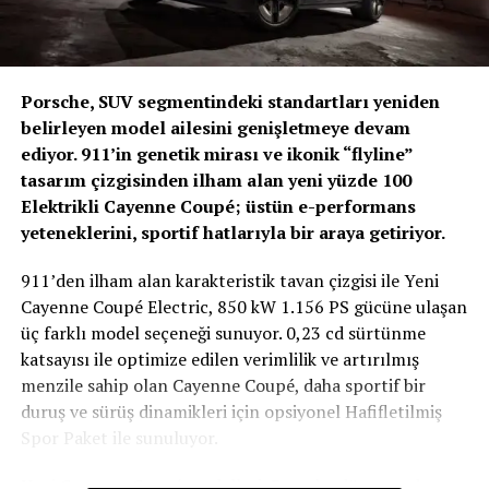
sürdürülebilirlik hedeflerine katkı sağlamaya devam
edeceğiz.”
Enerjisa Üretim’in tercihi, Kia’nın Türkiye kurumsal filo
Porsche, SUV segmentindeki standartları yeniden
pazarındaki güçlü konumunu pekiştirirken, markanın
belirleyen model ailesini genişletmeye devam
farklı kullanım senaryolarına uygun çözümler sunabilen
ediyor. 911’in genetik mirası ve ikonik “flyline”
güvenilir bir mobilite ortağı olarak öne çıktığını bir kez
tasarım çizgisinden ilham alan yeni yüzde 100
daha ortaya koyuyor.
Elektrikli Cayenne Coupé; üstün e-performans
yeteneklerini, sportif hatlarıyla bir araya getiriyor.
911’den ilham alan karakteristik tavan çizgisi ile Yeni
Cayenne Coupé Electric, 850 kW 1.156 PS gücüne ulaşan
üç farklı model seçeneği sunuyor. 0,23 cd sürtünme
katsayısı ile optimize edilen verimlilik ve artırılmış
menzile sahip olan Cayenne Coupé, daha sportif bir
duruş ve sürüş dinamikleri için opsiyonel Hafifletilmiş
Spor Paket ile sunuluyor.
Yeni Cayenne Coupé modelleri, Porsche dünyasında