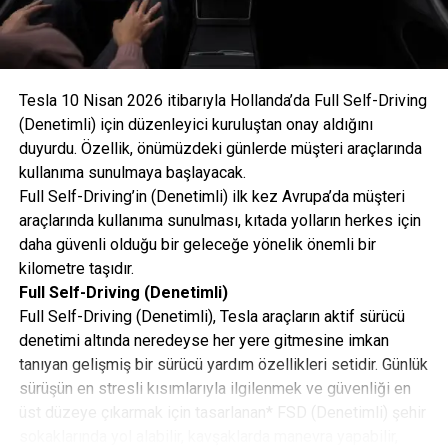
Verimlilik ve Aerodinamik Mükemmellik
Yeni modelin sportif tavan yapısı, sadece etkileyici bir
görünüm sunmakla kalmıyor; hava direncini azaltarak
Tesla 10 Nisan 2026 itibarıyla Hollanda’da Full Self-Driving
teknik bir avantaja dönüştürüyor. 0,23 cd sürtünme
(Denetimli) için düzenleyici kuruluştan onay aldığını
katsayısına (SUV: 0,25) sahip olan %100 Elektrikli
duyurdu. Özellik, önümüzdeki günlerde müşteri araçlarında
Cayenne Coupé, bu sayede WLTP karma menzilini SUV
kullanıma sunulmaya başlayacak.
versiyonuna daha da artırarak ortalama 670 km şehir içi
Full Self-Driving’in (Denetimli) ilk kez Avrupa’da müşteri
ise 809 km’ye kadar çıkarıyor. Porsche Aktif Aerodinamik
araçlarında kullanıma sunulması, kıtada yolların herkes için
(PAA) sistemi kapsamında sunulan hareketli soğutma
daha güvenli olduğu bir geleceğe yönelik önemli bir
hava kapakları ve adaptif arka spoyler, yüksek hız
kilometre taşıdır.
seviyesinde stabiliteyi maksimize ediyor.
Full Self-Driving (Denetimli)
Full Self-Driving (Denetimli), Tesla araçların aktif sürücü
denetimi altında neredeyse her yere gitmesine imkan
tanıyan gelişmiş bir sürücü yardım özellikleri setidir. Günlük
sürüşün en stresli kısımlarıyla ilgilenmek ve güvenliği en
üst düzeye çıkarmak için tasarlanan* FSD (Denetimli) şehir
sokaklarında yol alabilir, kavşaklarda manevra yapabilir,