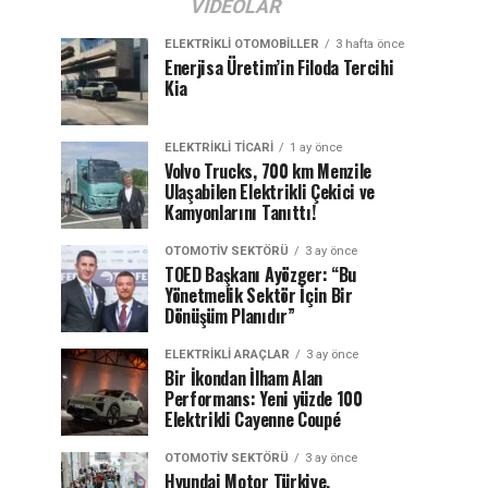
VIDEOLAR
ELEKTRIKLI OTOMOBILLER
3 hafta önce
Enerjisa Üretim’in Filoda Tercihi
Kia
ELEKTRIKLI TICARI
1 ay önce
Volvo Trucks, 700 km Menzile
Ulaşabilen Elektrikli Çekici ve
Kamyonlarını Tanıttı!
OTOMOTIV SEKTÖRÜ
3 ay önce
TOED Başkanı Ayözger: “Bu
Yönetmelik Sektör İçin Bir
Dönüşüm Planıdır”
ELEKTRIKLI ARAÇLAR
3 ay önce
Bir İkondan İlham Alan
Performans: Yeni yüzde 100
Elektrikli Cayenne Coupé
OTOMOTIV SEKTÖRÜ
3 ay önce
Hyundai Motor Türkiye,