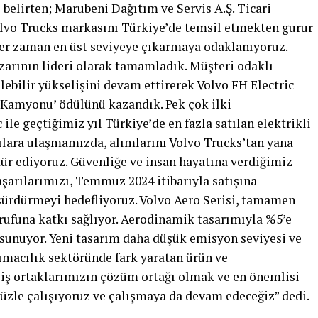
i belirten; Marubeni Dağıtım ve Servis A.Ş. Ticari
olvo Trucks markasını Türkiye’de temsil etmekten gurur
er zaman en üst seviyeye çıkarmaya odaklanıyoruz.
azarının lideri olarak tamamladık. Müşteri odaklı
bilir yükselişini devam ettirerek Volvo FH Electric
 Kamyonu’ ödülünü kazandık. Pek çok ilki
ile geçtiğimiz yıl Türkiye’de en fazla satılan elektrikli
ılara ulaşmamızda, alımlarını Volvo Trucks’tan yana
ür ediyoruz. Güvenliğe ve insan hayatına verdiğimiz
şarılarımızı, Temmuz 2024 itibarıyla satışına
 sürdürmeyi hedefliyoruz. Volvo Aero Serisi, tamamen
rrufuna katkı sağlıyor. Aerodinamik tasarımıyla %5’e
 sunuyor. Yeni tasarım daha düşük emisyon seviyesi ve
şımacılık sektöründe fark yaratan ürün ve
ş ortaklarımızın çözüm ortağı olmak ve en önemlisi
üzle çalışıyoruz ve çalışmaya da devam edeceğiz” dedi.