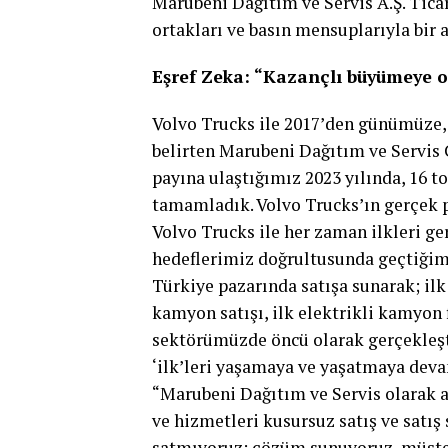
Marubeni Dağıtım ve Servis A.Ş. Ticar
ortakları ve basın mensuplarıyla bir a
Eşref Zeka: “Kazançlı büyümeye 
Volvo Trucks ile 2017’den günümüze, u
belirten Marubeni Dağıtım ve Servis 
payına ulaştığımız 2023 yılında, 16 to
tamamladık. Volvo Trucks’ın gerçek p
Volvo Trucks ile her zaman ilkleri ge
hedeflerimiz doğrultusunda geçtiğimi
Türkiye pazarında satışa sunarak; ilk
kamyon satışı, ilk elektrikli kamyon 
sektörümüzde öncü olarak gerçekleşti
‘ilk’leri yaşamaya ve yaşatmaya deva
“Marubeni Dağıtım ve Servis olarak 
ve hizmetleri kusursuz satış ve satı
satmıyoruz; çözüm sunuyoruz, müşter