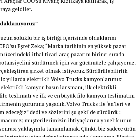
i Araçlar COO’su Kıvanç Kızılkaya katılarak, iş
raya geldiler.
odaklanıyoruz”
zun soluklu bir iş birliği içerisinde olduklarını
CEO’su Eşref Zeka; “Marka tarihinin en yüksek pazar
n üzerindeki ithal ticari araç pazarını birinci sırada
otansiyelini sürdürmek için var gücümüzle çalışıyoruz.
rçekleştiren şirket olmak istiyoruz. Sürdürülebilirlik
z yıllarda elektrikli Volvo Trucks kamyonlarımızı
 elektrikli kamyon basın lansmanı, ilk elektrikli
filo teslimatı ve ilk ve en büyük filo kamyon teslimatını
rmenin gururunu yaşadık. Volvo Trucks ile ‘en’leri ve
m edeceğiz” dedi ve sözlerini şu şekilde sürdürdü:
amacımız; müşterilerimizin ihtiyaçlarına yönelik ürün
ş sonrası yaklaşımla tamamlamak. Çünkü biz sadece ürün
ilerimizin işine değer katmaya odaklanıyoruz. Elbette,