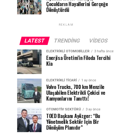
Çocukların Hayallerini Gerçeğe
Dönüştürdü
REKLAM
LATEST
TRENDING
VIDEOS
ELEKTRIKLI OTOMOBILLER
3 hafta önce
Enerjisa Üretim’in Filoda Tercihi
Kia
ELEKTRIKLI TICARI
1 ay önce
Volvo Trucks, 700 km Menzile
Ulaşabilen Elektrikli Çekici ve
Kamyonlarını Tanıttı!
OTOMOTIV SEKTÖRÜ
3 ay önce
TOED Başkanı Ayözger: “Bu
Yönetmelik Sektör İçin Bir
Dönüşüm Planıdır”