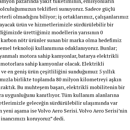
kamyon pazarında yakıt tüketiminin, emisyonların
 yolculuğumuzun teklifleri sunuyoruz. Sadece güçlü
terli olmadığını biliyor; iş ortaklarımız, çalışanlarımız
ayacak ürün ve hizmetlerimizle sürdürülebilir bir
ldiğimizde ürettiğimiz modellerin yarısının 0
karbon nötr ürünler sunan bir marka olma hedefimiz
temel teknoloji kullanımına odaklanıyoruz. Bunlar;
n yanmalı motora sahip kamyonlar, batarya elektrikli
 motorlara sahip kamyonlar olacak. Elektrikli
ve en geniş ürün çeşitliliğini sunduğumuz 5 yıllık
rımızla birlikte toplamda 80 milyon kilometreyi aşkın
raktık. Bu muhteşem başarı, elektrikli mobilitenin bir
ara uygunluğunu kanıtlıyor. Tüm kullanım alanlarına
etlerimizle geleceğin sürdürülebilir ulaşımında var
eni aşama ise Volvo Aero Serisi. Volvo Aero Serisi’nin
n inancımızı koruyoruz” dedi.