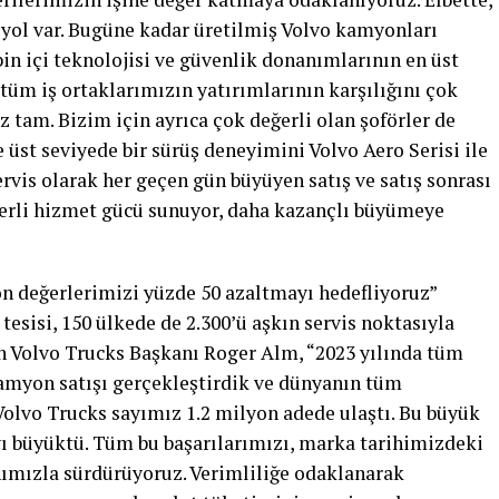
 yol var. Bugüne kadar üretilmiş Volvo kamyonları
bin içi teknolojisi ve güvenlik donanımlarının en üst
 tüm iş ortaklarımızın yatırımlarının karşılığını çok
z tam. Bizim için ayrıca çok değerli olan şoförler de
üst seviyede bir sürüş deneyimini Volvo Aero Serisi ile
rvis olarak her geçen gün büyüyen satış ve satış sonrası
ğerli hizmet gücü sunuyor, daha kazançlı büyümeye
n değerlerimizi yüzde 50 azaltmayı hedefliyoruz”
esisi, 150 ülkede de 2.300’ü aşkın servis noktasıyla
en Volvo Trucks Başkanı Roger Alm, “2023 yılında tüm
amyon satışı gerçekleştirdik ve dünyanın tüm
Volvo Trucks sayımız 1.2 milyon adede ulaştı. Bu büyük
ı büyüktü. Tüm bu başarılarımızı, marka tarihimizdeki
ımızla sürdürüyoruz. Verimliliğe odaklanarak