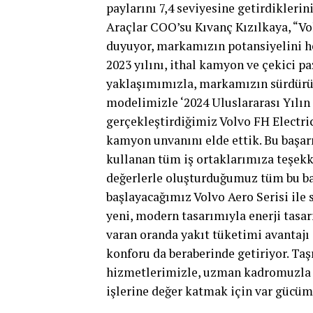
paylarını 7,4 seviyesine getirdiklerin
Araçlar COO’su Kıvanç Kızılkaya, “V
duyuyor, markamızın potansiyelini h
2023 yılını, ithal kamyon ve çekici p
yaklaşımımızla, markamızın sürdürüle
modelimizle ‘2024 Uluslararası Yılın
gerçekleştirdiğimiz Volvo FH Electric 
kamyon unvanını elde ettik. Bu başar
kullanan tüm iş ortaklarımıza teşekk
değerlerle oluşturduğumuz tüm bu ba
başlayacağımız Volvo Aero Serisi ile
yeni, modern tasarımıyla enerji tasa
varan oranda yakıt tüketimi avantajı
konforu da beraberinde getiriyor. Ta
hizmetlerimizle, uzman kadromuzla i
işlerine değer katmak için var gücüm