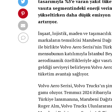
tasarımıyla %5’e varan yakıt tüke
vasıta segmentindeki enerji verim
yükseltirken daha düşük emisyon d
artırıyor.
İnşaat, lojistik, maden ve taşımacılık
markaların temsilcisi Marubeni Dağıt
ile birlikte Volvo Aero Serisi’nin Tür
mensubunun katılımıyla İstanbul Beyk
aerodinamik özellikleriyle ağır vası
geldiği seviyeyi belirleyen Volvo Aero
tüketim avantajı sağlıyor.
Volvo Aero Serisi, Volvo Trucks’ın şi
gamı oluyor. Temmuz 2024 itibarıyla 
Türkiye lansmanına, Marubeni Dağıtı
Roger Alm, Volvo Trucks Uluslararas