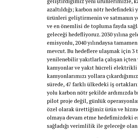
geliştirdiğimiz yeni ürünlerimizle, 
azaltıldığı; karbon nötr hedefindeki
ürünleri geliştirmenin ve satmanın ye
ve en önemlisi de topluma fayda sağl
geleceği hedefliyoruz. 2030 yılına ge
emisyonlu, 2040 yılındaysa tamamen 
mevcut. Bu hedeflere ulaşmak için 3 
yenilenebilir yakıtlarla çalışan içte
kamyonlar ve yakıt hücreli elektrikli
kamyonlarımızı yollara çıkardığımız 
sürede, 47 farklı ülkedeki iş ortakla
yolu karbon nötr şekilde ardımızda bı
pilot proje değil, günlük operasyonl
özel olarak ürettiğimiz ürün ve hizm
olmaya devam etme hedefimizdeki en y
sağladığı verimlilik ile geleceğe ola