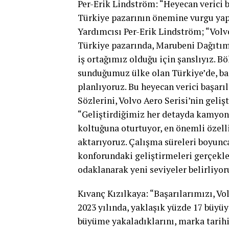
Per-Erik Lindström: “Heyecan verici b
Türkiye pazarının önemine vurgu yap
Yardımcısı Per-Erik Lindström; “Volv
Türkiye pazarında, Marubeni Dağıtım 
iş ortağımız olduğu için şanslıyız. B
sunduğumuz ülke olan Türkiye’de, baş
planlıyoruz. Bu heyecan verici başarıl
Sözlerini, Volvo Aero Serisi’nin geli
“Geliştirdiğimiz her detayda kamyon 
koltuğuna oturtuyor, en önemli özelli
aktarıyoruz. Çalışma süreleri boyunc
konforundaki geliştirmeleri gerçekle
odaklanarak yeni seviyeler belirliyor
Kıvanç Kızılkaya: “Başarılarımızı, Vo
2023 yılında, yaklaşık yüzde 17 büyü
büyüme yakaladıklarını, marka tarihi