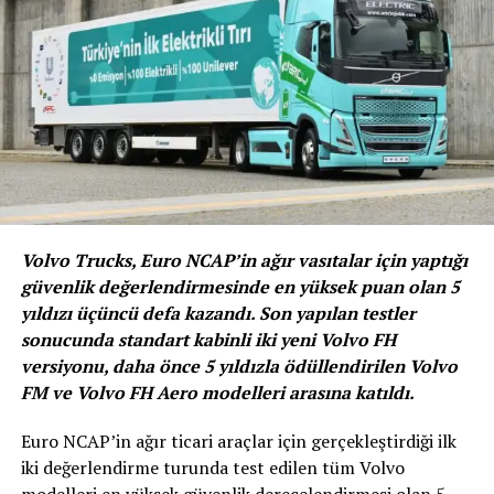
Uzun yolu seven, yeni kültürler benimseyip km’ler
harcamayı isteyenler, özgürlüğün tadını yolda
motosiklet ile çıkarıyor. Rüzgârı hissederek, sürülen
coğrafyalarla bütünleşme fırsatı veren motosikletler
özellikle uzun yolda güçlü ve konforlu olmalı… Farklı
segmentlerde, farklı ihtiyaçlara yönelik en iyi
performans motosikletlerini sunan Yamaha Motor’un
uzun yol için tasarladığı Tracer 900 tam bir gezi
motosikleti. Avrupa’nın en çok satan motosiklet
Volvo Trucks, Euro NCAP’in ağır vasıtalar için yaptığı
modelleri arasında yer alan Tracer 900’ün kalbinde
güvenlik değerlendirmesinde en yüksek puan olan 5
derin, doğrusal tork düzeyleri ile güçlü ve yüksek devirde
yıldızı üçüncü defa kazandı. Son yapılan testler
yüksek güç üreten 847 cc, 3 silindirli bir motor yatıyor.
sonucunda standart kabinli iki yeni Volvo FH
Dövme pistonlara ve ofset silindirlere sahip bu kompakt
versiyonu, daha önce 5 yıldızla ödüllendirilen Volvo
ve hafif motor, iki tekerlek üzerindeki sürüş deneyimine
FM ve Volvo FH Aero modelleri arasına katıldı.
coşku katıyor.
Euro NCAP’in ağır ticari araçlar için gerçekleştirdiği ilk
iki değerlendirme turunda test edilen tüm Volvo
modelleri en yüksek güvenlik derecelendirmesi olan 5