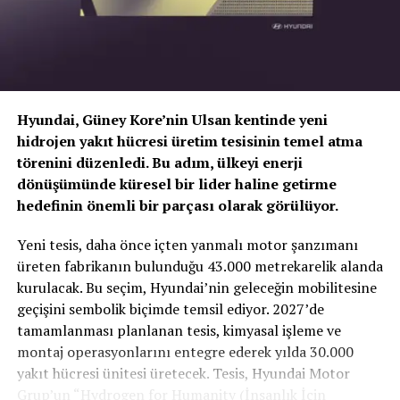
HAFİF TİCARİDE ELEKTRİKLİ KEYFİ:”YENİ CITROEN E-
JUMPY”
DON'T MISS
Automotive Brand Contest 2020’ye Volkswagen ID.3
damga vurdu
Hyundai, Güney Kore’nin Ulsan kentinde yeni
hidrojen yakıt hücresi üretim tesisinin temel atma
törenini düzenledi. Bu adım, ülkeyi enerji
dönüşümünde küresel bir lider haline getirme
hedefinin önemli bir parçası olarak görülüyor.
TOGG T10X’in Gücü Petlas Snowmaster 2
Yeni tesis, daha önce içten yanmalı motor şanzımanı
Sport ile Yere Basıyor
üreten fabrikanın bulunduğu 43.000 metrekarelik alanda
kurulacak. Bu seçim, Hyundai’nin geleceğin mobilitesine
Türkiye’nin otomobili
TOGG T10X
gibi yüksek tork
geçişini sembolik biçimde temsil ediyor. 2027’de
değerlerine sahip elektrikli araçlarda, lastiğin zemine
tamamlanması planlanan tesis, kimyasal işleme ve
tutunma kabiliyeti çok daha kritiktir.
E-carturkiye
ekibi
montaj operasyonlarını entegre ederek yılda 30.000
olarak bizzat deneyimlediğimiz
Petlas Snowmaster 2
yakıt hücresi ünitesi üretecek. Tesis, Hyundai Motor
Sport
, performans odaklı yapısıyla elektrikli araçların
Grup’un “Hydrogen for Humanity (İnsanlık İçin