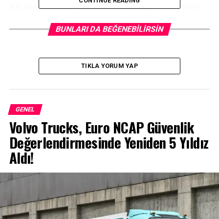
CONTINUE READING
Her sürüşü ruhsal ve zihinsel bir yolculuğa dönüştüren
Tracer 900, konforlu ve teknolojik donanımıyla uzun ya
da kısa tüm yolların en keyifli yoldaşı… Eğer
BUNLARI DA BEĞENEBILIRSIN
planlarınızdaki yollar bol virajlı ve dönüşlü ise sportif
tarzı ve gezi ruhu sayesinde olağanüstü bir sürüş
deneyimi yaşatır.
TIKLA YORUM YAP
GENEL
Volvo Trucks, Euro NCAP Güvenlik
Değerlendirmesinde Yeniden 5 Yıldız
Aldı!
Tam bir gezi motosikleti.