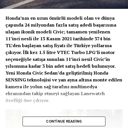
Honda’nın en uzun ömürlü modeli olan ve dünya
çapında 24 milyondan fazla satış adedi başarısına
ulaşan ikonik modeli Civic; tamamen yenilenen
11’inci nesli ile 13 Kasım 2021 tarihinde 374 bin
TL’den başlayan satış fiyatı ile Türkiye yollarına
çıkıyor. İlk kez 1.5 litre VTEC Turbo LPG’li motor
seçeneğiyle satışa sunulan 11’inci nesil Civic’in
yılsonuna kadar 3 bin adet satış hedefi bulunuyor.
Yeni Honda Civic Sedan’da geliştirilmiş Honda
SENSING teknolojisi ve yan ayna altına monte edilen
kamera ile yolun sağ tarafını multimedya
ekranından takip etmeyi sağlayan Lanewatch
özelliği öne çıkıyor.
CONTINUE READING