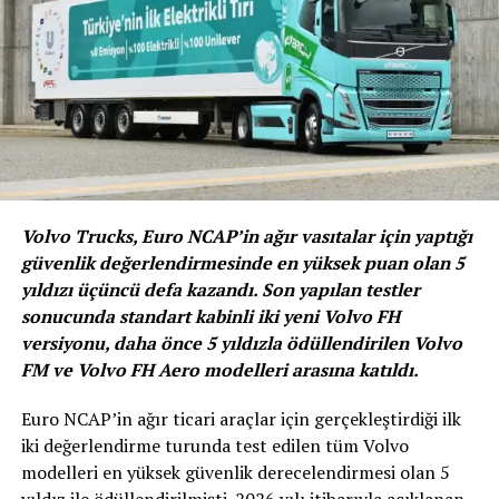
Kasım 2021 tarihinde 374 bin TL’den başlayan fiyatlar
ile satışa sunuluyor.
Volvo Trucks, Euro NCAP’in ağır vasıtalar için yaptığı
güvenlik değerlendirmesinde en yüksek puan olan 5
yıldızı üçüncü defa kazandı. Son yapılan testler
sonucunda standart kabinli iki yeni Volvo FH
versiyonu, daha önce 5 yıldızla ödüllendirilen Volvo
FM ve Volvo FH Aero modelleri arasına katıldı.
Euro NCAP’in ağır ticari araçlar için gerçekleştirdiği ilk
iki değerlendirme turunda test edilen tüm Volvo
Honda Civic Sedan Türkiye lansmanında konuşma yapan
modelleri en yüksek güvenlik derecelendirmesi olan 5
ve piyasadaki en güçlü sedan serisine sahip olduklarına
yıldız ile ödüllendirilmişti. 2026 yılı itibarıyla açıklanan