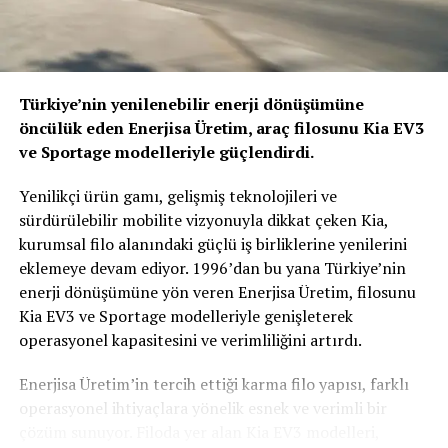
elektrikli PEUGEOT modellerinin yanı sıra PEUGEOT
9X8 Hybrid Hypercar ve PEUGEOT 508 PSE de
performans tutkunlarını kendine çekecek.
Türkiye’nin yenilenebilir enerji dönüşümüne
öncülük eden Enerjisa Üretim, araç filosunu Kia EV3
ve Sportage modelleriyle güçlendirdi.
Yeni PEUGEOT 408 için muhteşem bir dünya tanıtımı
Yenilikçi ürün gamı, gelişmiş teknolojileri ve
Dört adet yeni PEUGEOT 408 dışında ziyaretçiler,
sürdürülebilir mobilite vizyonuyla dikkat çeken Kia,
sergilenen “Küre” ile benzersiz bir deneyim yaşayacak. 6
kurumsal filo alanındaki güçlü iş birliklerine yenilerini
metreden yüksek, şeffaf ve dönen bir küre, ziyaretçilere
eklemeye devam ediyor. 1996’dan bu yana Türkiye’nin
yeni PEUGEOT 408’i her açıdan inceleme olanağı
enerji dönüşümüne yön veren Enerjisa Üretim, filosunu
sağlayacak. Yeni PEUGEOT 408, fuar ziyaretçilerine C
Kia EV3 ve Sportage modelleriyle genişleterek
segmentinde SUV kodlarıyla benzersiz bir dinamizm
operasyonel kapasitesini ve verimliliğini artırdı.
sunuyor. PEUGEOT ekiplerinin yaratıcılığını gözler
önüne seren PEUGEOT 408, hem marka tarihinde hem
Enerjisa Üretim’in tercih ettiği karma filo yapısı, farklı
de otomobil pazarında bir ilki temsil ediyor. Yeni ve sıra
operasyonel ihtiyaçlara yönelik esnek ve verimli bir
dışı PEUGEOT modeli, “Aslan” tarzındaki duruşu ve
çözüm sunuyor. Filoda yer alan Kia EV3 modelleri,
benzersiz görünümünün yanı sıra, 180 HP ve 225 HP