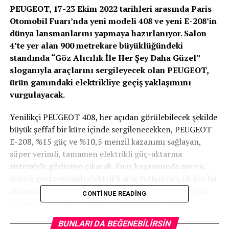
PEUGEOT, 17-23 Ekim 2022 tarihleri arasında Paris
Otomobil Fuarı’nda yeni modeli 408 ve yeni E-208’in
dünya lansmanlarını yapmaya hazırlanıyor. Salon
4’te yer alan 900 metrekare büyüklüğündeki
standında “Göz Alıcılık İle Her Şey Daha Güzel”
sloganıyla araçlarını sergileyecek olan PEUGEOT,
ürün gamındaki elektrikliye geçiş yaklaşımını
vurgulayacak.
Yenilikçi PEUGEOT 408, her açıdan görülebilecek şekilde
büyük şeffaf bir küre içinde sergilenecekken, PEUGEOT
E-208, %15 güç ve %10,5 menzil kazanımı sağlayan,
süper verimli, tamamen elektrikli güç-aktarma
sistemiyle görücüye çıkacak. Fuar kapsamında ayrıca,
yüksek performanslı elektrikli araç tutkunları, ilk kez bir
otomobil fuarında sergilenecek PEUGEOT 9X8 Hybrid
CONTINUE READING
Hypercar’ı ve aynı tasarım ve mühendislik ekibi
tarafından geliştirilen, 360 HP hibrit güce sahip yol
BUNLARI DA BEĞENEBILIRSIN
versiyonu PEUGEOT 508 PSE’yi yakından inceleme