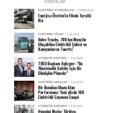
VIDEOLAR
ELEKTRIKLI OTOMOBILLER
3 hafta önce
Enerjisa Üretim’in Filoda Tercihi
Kia
ELEKTRIKLI TICARI
2 ay önce
Volvo Trucks, 700 km Menzile
Ulaşabilen Elektrikli Çekici ve
Kamyonlarını Tanıttı!
OTOMOTIV SEKTÖRÜ
3 ay önce
TOED Başkanı Ayözger: “Bu
Yönetmelik Sektör İçin Bir
Dönüşüm Planıdır”
ELEKTRIKLI ARAÇLAR
4 ay önce
Bir İkondan İlham Alan
Performans: Yeni yüzde 100
Elektrikli Cayenne Coupé
OTOMOTIV SEKTÖRÜ
4 ay önce
Hyundai Motor Türkiye,