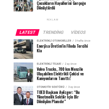
Çocukların Hayallerini Gerçeğe
Dönüştürdü
REKLAM
LATEST
TRENDING
VIDEOS
ELEKTRIKLI OTOMOBILLER
3 hafta önce
Enerjisa Üretim’in Filoda Tercihi
Kia
ELEKTRIKLI TICARI
2 ay önce
Volvo Trucks, 700 km Menzile
Ulaşabilen Elektrikli Çekici ve
Kamyonlarını Tanıttı!
OTOMOTIV SEKTÖRÜ
3 ay önce
TOED Başkanı Ayözger: “Bu
Yönetmelik Sektör İçin Bir
Dönüşüm Planıdır”