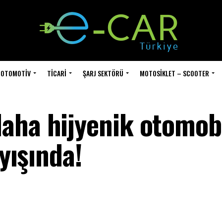
OTOMOTIV
TICARI
ŞARJ SEKTÖRÜ
MOTOSIKLET – SCOOTER
aha hijyenik otomobi
ayışında!