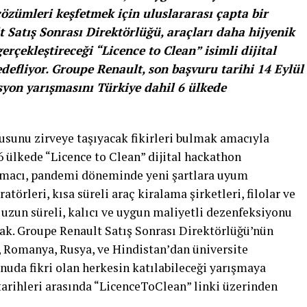
özümleri keşfetmek için uluslararası çapta bir
 Satış Sonrası Direktörlüğü, araçları daha hijyenik
erçekleştireceği “Licence to Clean” isimli dijital
efliyor. Groupe Renault, son başvuru tarihi 14 Eylül
syon yarışmasını Türkiye dahil 6 ülkede
usunu zirveye taşıyacak fikirleri bulmak amacıyla
 ülkede “Licence to Clean” dijital hackathon
amacı, pandemi döneminde yeni şartlara uyum
törleri, kısa süreli araç kiralama şirketleri, filolar ve
 uzun süreli, kalıcı ve uygun maliyetli dezenfeksiyonu
mak. Groupe Renault Satış Sonrası Direktörlüğü’nün
l, Romanya, Rusya, ve Hindistan’dan üniversite
onuda fikri olan herkesin katılabileceği yarışmaya
arihleri arasında “
LicenceToClean” linki üzerinden