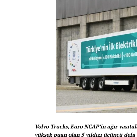
Volvo Trucks, Euro NCAP’in ağır vasıtal
yüksek puan olan 5 yıldızı üçüncü defa