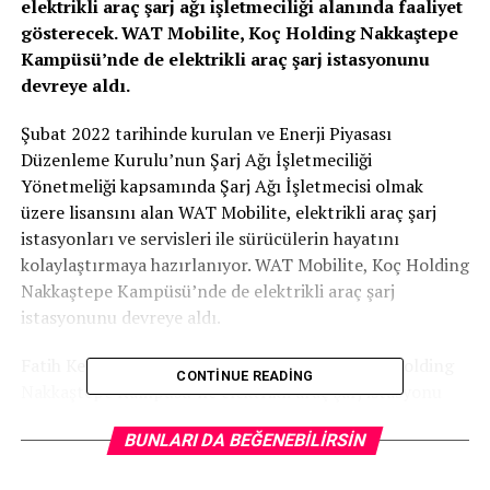
elektrikli araç şarj ağı işletmeciliği alanında faaliyet
gösterecek. WAT Mobilite, Koç Holding Nakkaştepe
Kampüsü’nde de elektrikli araç şarj istasyonunu
devreye aldı.
Şubat 2022 tarihinde kurulan ve Enerji Piyasası
Düzenleme Kurulu’nun Şarj Ağı İşletmeciliği
Yönetmeliği kapsamında Şarj Ağı İşletmecisi olmak
üzere lisansını alan WAT Mobilite, elektrikli araç şarj
istasyonları ve servisleri ile sürücülerin hayatını
kolaylaştırmaya hazırlanıyor. WAT Mobilite, Koç Holding
Nakkaştepe Kampüsü’nde de elektrikli araç şarj
istasyonunu devreye aldı.
Fatih Kemal Ebiçlioğlu: “WAT Mobilite’nin Koç Holding
CONTINUE READING
Nakkaştepe Kampüsü’ne elektrikli araç şarj istasyonu
kurmasından büyük mutluluk duyduk.”
BUNLARI DA BEĞENEBILIRSIN
Konuya ilişkin değerlendirmede bulunan Koç Holding