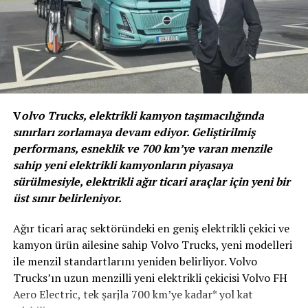
yönetecek WAT Mobilite şirketimizi Şubat ayında
kurduk. Elektrikli araçların ülkemizdeki yaygınlaşmasına
Koç Topluluğu’nun bu sayede önemli katkı sağlayacağına
inanıyoruz. WAT, Opet, Otokoç Otomotiv ve Entek
Elektrik’in ortaklığıyla kendi alanlarında lider dört
Topluluk şirketimizin sinerjisi ile yola çıkan WAT
Mobilite’nin Koç Holding Nakkaştepe Kampüsü’ne de
V
olvo Trucks, elektrikli kamyon taşımacılığında
elektrikli araç şarj istasyonu kurmasından büyük
sınırları zorlamaya devam ediyor. Geliştirilmiş
mutluluk duyduk” ifadelerini kullandı.
performans, esneklik ve 700 km’ye varan menzile
sahip yeni elektrikli kamyonların piyasaya
sürülmesiyle, elektrikli ağır ticari araçlar için yeni bir
üst sınır belirleniyor.
Ağır ticari araç sektöründeki en geniş elektrikli çekici ve
kamyon ürün ailesine sahip Volvo Trucks, yeni modelleri
ile menzil standartlarını yeniden belirliyor. Volvo
Trucks’ın uzun menzilli yeni elektrikli çekicisi Volvo FH
Aero Electric, tek şarjla 700 km’ye kadar* yol kat