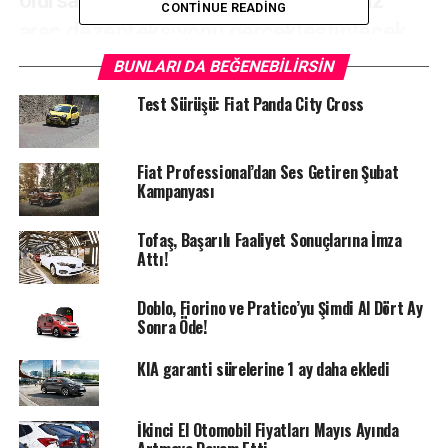
CONTINUE READING
araç dezenfeksiyonu gerçekleştirilecek.
BUNLARI DA BEĞENEBILIRSIN
Test Sürüşü: Fiat Panda City Cross
Tofaş, Yeni
Tip
Koronavirüs
Fiat Professional’dan Ses Getiren Şubat
(Covid-19)
Kampanyası
salgını
döneminde,
Tofaş, Başarılı Faaliyet Sonuçlarına İmza
toplum
Attı!
sağlığını
korumaya
Doblo, Fiorino ve Pratico’yu Şimdi Al Dört Ay
Sonra Öde!
yönelik
KIA garanti sürelerine 1 ay daha ekledi
İkinci El Otomobil Fiyatları Mayıs Ayında