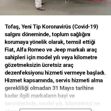
Tofaş, Yeni Tip Koronavirüs (Covid-19)
salgını döneminde, toplum sağlığını
korumaya yönelik olarak, temsil ettiği
Fiat, Alfa Romeo ve Jeep markalı araç
sahipleri için model yılı veya kilometre
gözetmeksizin ücretsiz araç
dezenfeksiyonu hizmeti vermeye başladı.
Hizmet kapsamında, servis hizmeti alma
gerekliliği olmadan 31 Mayıs tarihine
kadar ilgili markaların bayi ve
servislerinde, model yılı, kilometresi ne
olursa olsun; randevu yoluyla ücretsiz