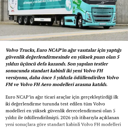
hizmet vereceğiz”
Dezenfeksiyon uygulamasını servis ihtiyacı olsa da
olmasa da tüm araçlar için geçerli kıldıklarını belirten
Tofaş Satış Sonrası ve Yedek Parça Direktörü
Volvo Trucks, Euro NCAP’in ağır vasıtalar için yaptığı
Hüseyin Şahin
, yaptığı açıklamada, “Tüm dünya ve
güvenlik değerlendirmesinde en yüksek puan olan 5
ülkemizin, Yeni Tip Koronavirüs (Covid-19) salgını
yıldızı üçüncü defa kazandı. Son yapılan testler
nedeniyle kritik günlerden geçtiği bu süreçte, ön
sonucunda standart kabinli iki yeni Volvo FH
cephede mücadele eden başta sağlık çalışanları, kamu
versiyonu, daha önce 5 yıldızla ödüllendirilen Volvo
görevlileri, temel ihtiyaç ve gıda üretici ve dağıtıcıları
FM ve Volvo FH Aero modelleri arasına katıldı.
gibi bu dönemde ülkemizde zaruri çarkların dönmesini
sağlayan milyonlarca insanımızda markalarımıza ait
Euro NCAP’in ağır ticari araçlar için gerçekleştirdiği ilk
araçlarımız var.
iki değerlendirme turunda test edilen tüm Volvo
modelleri en yüksek güvenlik derecelendirmesi olan 5
yıldız ile ödüllendirilmişti. 2026 yılı itibarıyla açıklanan
yeni sonuçlara göre standart kabinli Volvo FH modelleri