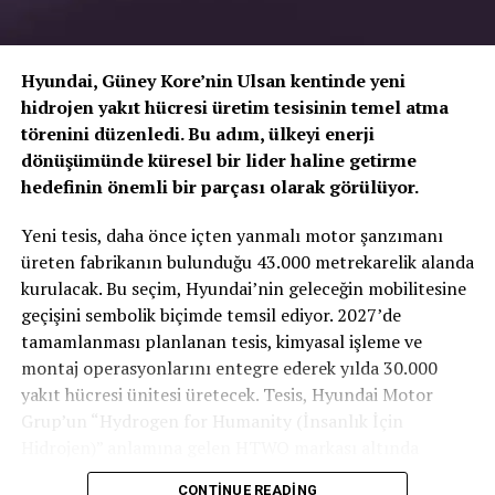
Hyundai, Güney Kore’nin Ulsan kentinde yeni
hidrojen yakıt hücresi üretim tesisinin temel atma
törenini düzenledi. Bu adım, ülkeyi enerji
dönüşümünde küresel bir lider haline getirme
hedefinin önemli bir parçası olarak görülüyor.
TOGG T10X’in Gücü Petlas Snowmaster 2
Yeni tesis, daha önce içten yanmalı motor şanzımanı
Sport ile Yere Basıyor
üreten fabrikanın bulunduğu 43.000 metrekarelik alanda
kurulacak. Bu seçim, Hyundai’nin geleceğin mobilitesine
Türkiye’nin otomobili
TOGG T10X
gibi yüksek tork
geçişini sembolik biçimde temsil ediyor. 2027’de
değerlerine sahip elektrikli araçlarda, lastiğin zemine
tamamlanması planlanan tesis, kimyasal işleme ve
tutunma kabiliyeti çok daha kritiktir.
E-carturkiye
ekibi
montaj operasyonlarını entegre ederek yılda 30.000
olarak bizzat deneyimlediğimiz
Petlas Snowmaster 2
yakıt hücresi ünitesi üretecek. Tesis, Hyundai Motor
Sport
, performans odaklı yapısıyla elektrikli araçların
Grup’un “Hydrogen for Humanity (İnsanlık İçin
ihtiyaç duyduğu stabiliteyi fazlasıyla karşılıyor.
Hidrojen)” anlamına gelen HTWO markası altında
faaliyet gösterecek.
CONTINUE READING