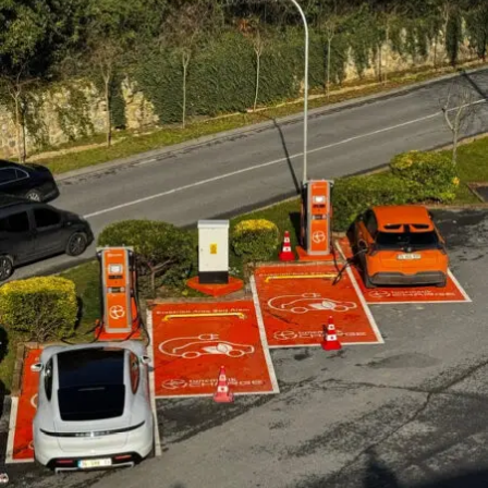
Program kapsamında sağlanan toplam 3 bin 786 tonluk
emisyon azaltımının yaklaşık 2 bin 700 tonu sertifikalı
yenilenebilir enerji tedarikinden, yaklaşık bin 86 tonu ise
tesis içi verimlilik ve elektrifikasyon uygulamalarından
elde edildi. Bu tesis içi azaltımın yaklaşık 550 tonu,
kapasitesi artırılan güneş enerjisi sisteminden sağlandı.
Tesiste bulunan 3 bin 410 fotovoltaik modül yılda
yaklaşık bin 500 megavat-saat elektrik üretiyor. Bu
miktar, yaklaşık 400 hanenin yıllık elektrik tüketimine
karşılık geliyor.
[ii]
Tesisin kendi ürettiği elektrik, toplam enerji ihtiyacının
yaklaşık üçte birini karşılayarak enerji fiyatlarındaki
dalgalanmalara karşı koruma sağlıyor ve uzun vadeli
enerji güvenliğini destekliyor. Kurulan yeni trafo
istasyonu ise yenilenebilir enerjinin tesis altyapısına
istikrarlı biçimde entegre edilmesine imkân tanıyor.
Emisyon azaltımı; elektrikli üretim sistemleri, enerji
verimliliği uygulamaları ve dijital enerji yönetimi