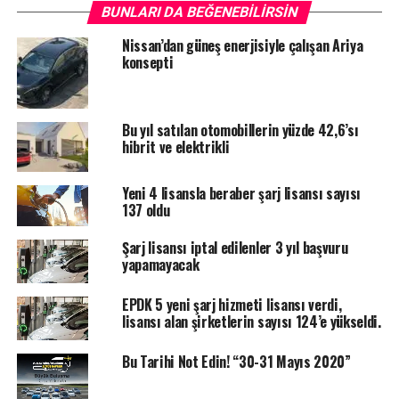
BUNLARI DA BEĞENEBILIRSIN
Nissan’dan güneş enerjisiyle çalışan Ariya
konsepti
Yeşil Şarj İstasyonları Öne Çıkıyor
Bu yıl satılan otomobillerin yüzde 42,6’sı
hibrit ve elektrikli
Elektrikli araç sahipleri, sürdürülebilir bir geleceğe katkı
sunuyor. Ağustos ayında şarj istasyonlarında tüketilen
toplam
55 milyon kilovatsaat
elektriğin büyük bir
Yeni 4 lisansla beraber şarj lisansı sayısı
137 oldu
bölümü, yani
yüzde 63,8’i
, yenilenebilir enerji
kaynaklarından üretilen elektriği belgeleyen
“yeşil şarj
Şarj lisansı iptal edilenler 3 yıl başvuru
istasyonlarından”
karşılandı. Bu durum, elektrikli araç
yapamayacak
sektöründe çevreci yaklaşımların ne kadar önemli
olduğunu bir kez daha gösteriyor.
EPDK 5 yeni şarj hizmeti lisansı verdi,
lisansı alan şirketlerin sayısı 124’e yükseldi.
En Çok Şarj İstanbul, Ankara ve
Bu Tarihi Not Edin! “30-31 Mayıs 2020”
İzmir’de