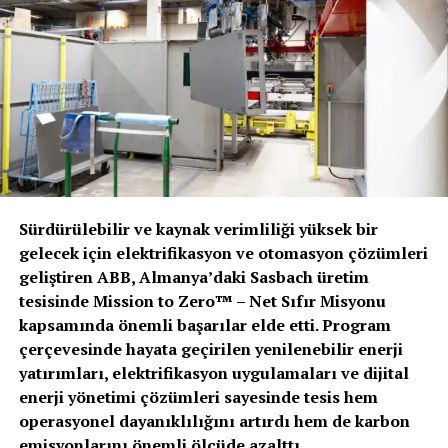
“Enerji ve mobilite sektörlerinde yaşanan dönüşüm
yalnızca teknik altyapı yatırımlarından ibaret değil. Aynı
zamanda toplumsal bilinç ve kapsayıcılığın
güçlenmesini de gerektiriyor. Hatay KAGİD ile
başlattığımız bu iş birliği, kadınların yeşil dönüşüm
süreçlerinde daha görünür ve aktif rol almasına katkı
sağlayacak.”
Ovolt ve Hatay KAGİD iş birliğinin, sürdürülebilirlik
alanında kadınların rolünü güçlendiren ve ölçülebilir
Sürdürülebilir ve kaynak verimliliği yüksek bir
sosyal etki yaratan projelere zemin hazırlaması
gelecek için elektrifikasyon ve otomasyon çözümleri
hedefleniyor. Bu çalışmaların gelecekte farklı
geliştiren ABB, Almanya’daki Sasbach üretim
paydaşlarla geliştirilecek yeni iş birliklerine de öncülük
tesisinde Mission to Zero™ – Net Sıfır Misyonu
etmesi bekleniyor.
kapsamında önemli başarılar elde etti. Program
çerçevesinde hayata geçirilen yenilenebilir enerji
yatırımları, elektrifikasyon uygulamaları ve dijital
enerji yönetimi çözümleri sayesinde tesis hem
operasyonel dayanıklılığını artırdı hem de karbon
emisyonlarını önemli ölçüde azalttı.