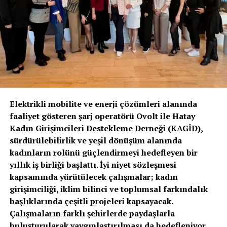
ELEKTRIKLI ARAÇ SAYISI
ELEKTRIKLI OTOMOBIL
EPDK
ŞARJ ISTASYONU
ŞARJ SOKET SAYISI
TÜRKIYE ELEKTRIKLI ARAÇ
YEŞIL ŞARJ
UP NEXT
EN YAKIT Filolar için güvenli ve pratik şarj deneyimi
sağlıyor
DON'T MISS
WATT, 500’üncü şarj lokasyonunu açtı
Elektrikli mobilite ve enerji çözümleri alanında
faaliyet gösteren şarj operatörü Ovolt ile Hatay
Kadın Girişimcileri Destekleme Derneği (KAGİD),
sürdürülebilirlik ve yeşil dönüşüm alanında
kadınların rolünü güçlendirmeyi hedefleyen bir
yıllık iş birliği başlattı. İyi niyet sözleşmesi
kapsamında yürütülecek çalışmalar; kadın
girişimciliği, iklim bilinci ve toplumsal farkındalık
başlıklarında çeşitli projeleri kapsayacak.
Çalışmaların farklı şehirlerde paydaşlarla
buluşturularak yaygınlaştırılması da hedefleniyor.