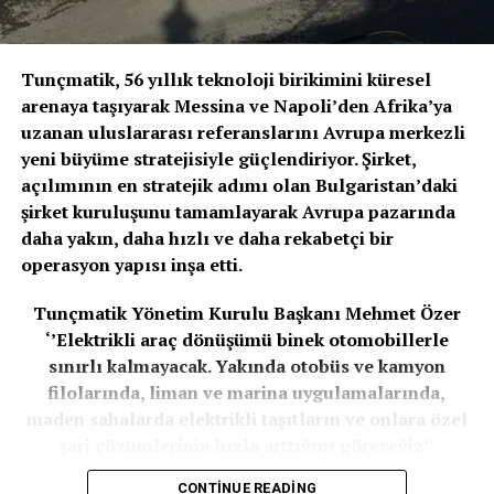
çözümleriyle destekleniyor.
ABB Elektrifikasyon Akıllı Binalar Divizyon Başkanı Mike
Tunçmatik, 56 yıllık teknoloji birikimini küresel
Mustapha, konuyla ilgili açıklamasında, “Sasbach’ta
arenaya taşıyarak Messina ve Napoli’den Afrika’ya
attığımız adımlar, Mission to Zero™ programımızın
uzanan uluslararası referanslarını Avrupa merkezli
sahadaki somut karşılığını gösteriyor. Yenilenebilir enerji
yeni büyüme stratejisiyle güçlendiriyor. Şirket,
yatırımları, elektrifikasyon ve dijital enerji yönetimi
açılımının en stratejik adımı olan Bulgaristan’daki
sayesinde karbon emisyonlarını azaltırken enerji
şirket kuruluşunu tamamlayarak Avrupa pazarında
dayanıklılığını ve operasyonel istikrarı güçlendiriyoruz.
daha yakın, daha hızlı ve daha rekabetçi bir
Üretim sektöründe sürdürülebilir dönüşümün anahtarı,
operasyon yapısı inşa etti.
bu tür uygulanabilir ve ölçülebilir adımlardan geçiyor”
ifadelerini kullandı.
Tunçmatik Yönetim Kurulu Başkanı Mehmet Özer
‘’Elektrikli araç dönüşümü binek otomobillerle
Tesisteki tüm süreçlerde karbon emisyonu azaltımı
sınırlı kalmayacak. Yakında otobüs ve kamyon
hedefleniyor
filolarında, liman ve marina uygulamalarında,
maden sahalarda elektrikli taşıtların ve onlara özel
Tüm bunların yanı sıra ABB, enerji talebini kaynağında
şarj çözümlerinin hızla arttığını göreceğiz’’
azaltmak amacıyla üretim süreçlerini de modernize
değerlendirmesinde bulundu.
ediyor. Sasbach’ta kurulan yeni toz boya tesisi, üretim
CONTINUE READING