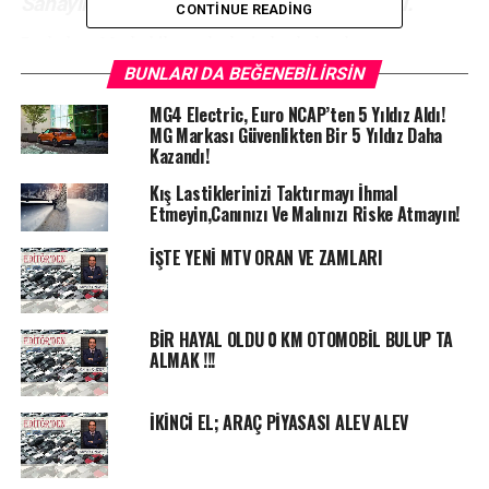
Sanayii ve Üretim ülkesi Almanya’dan geldi.
CONTINUE READING
Başbakan Merkel ile eyaletlerin başbakanları
Almanya’da 16 Aralık’tan itibaren sıkılaştırılmış
BUNLARI DA BEĞENEBILIRSIN
Koronavirüs önlemlerinin devreye girmesi üzerinde
MG4 Electric, Euro NCAP’ten 5 Yıldız Aldı!
uzlaştı. Ülkede kamusal hayatın büyük ölçüde
MG Markası Güvenlikten Bir 5 Yıldız Daha
sınırlandırılması öngörülüyor.
Kazandı!
Kış Lastiklerinizi Taktırmayı İhmal
Etmeyin,Canınızı Ve Malınızı Riske Atmayın!
İŞTE YENİ MTV ORAN VE ZAMLARI
BİR HAYAL OLDU 0 KM OTOMOBİL BULUP TA
ALMAK !!!
İKİNCİ EL; ARAÇ PİYASASI ALEV ALEV
Yeni kapanma önlemleri 16 Aralık’tan itibaren geçerli