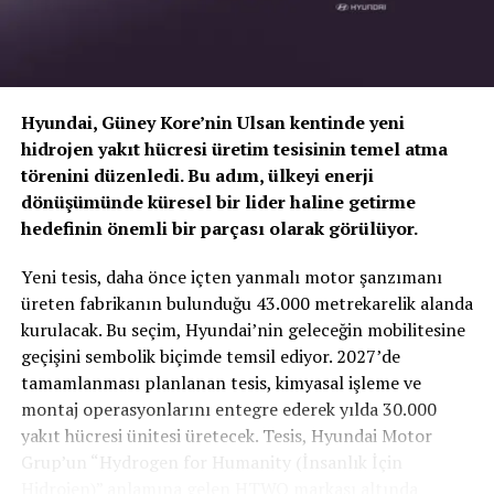
Hyundai, Güney Kore’nin Ulsan kentinde yeni
hidrojen yakıt hücresi üretim tesisinin temel atma
törenini düzenledi. Bu adım, ülkeyi enerji
dönüşümünde küresel bir lider haline getirme
hedefinin önemli bir parçası olarak görülüyor.
TOGG T10X’in Gücü Petlas Snowmaster 2
Yeni tesis, daha önce içten yanmalı motor şanzımanı
Sport ile Yere Basıyor
üreten fabrikanın bulunduğu 43.000 metrekarelik alanda
kurulacak. Bu seçim, Hyundai’nin geleceğin mobilitesine
Türkiye’nin otomobili
TOGG T10X
gibi yüksek tork
geçişini sembolik biçimde temsil ediyor. 2027’de
değerlerine sahip elektrikli araçlarda, lastiğin zemine
tamamlanması planlanan tesis, kimyasal işleme ve
tutunma kabiliyeti çok daha kritiktir.
E-carturkiye
ekibi
montaj operasyonlarını entegre ederek yılda 30.000
olarak bizzat deneyimlediğimiz
Petlas Snowmaster 2
yakıt hücresi ünitesi üretecek. Tesis, Hyundai Motor
Sport
, performans odaklı yapısıyla elektrikli araçların
Grup’un “Hydrogen for Humanity (İnsanlık İçin
ihtiyaç duyduğu stabiliteyi fazlasıyla karşılıyor.
Hidrojen)” anlamına gelen HTWO markası altında