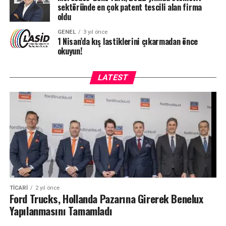
sektöründe en çok patent tescili alan firma
oldu
GENEL
3 yıl önce
1 Nisan’da kış lastiklerini çıkarmadan önce
okuyun!
LATEST
TICARI
2 yıl önce
Ford Trucks, Hollanda Pazarına Girerek Benelux
Yapılanmasını Tamamladı