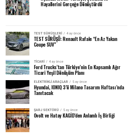
Hayallerini Gerçeğe Dönüştürdü
TEST SÜRÜŞLERI
4 ay önce
TEST SÜRÜŞÜ: Renault Rafale “En Az Yakan
Coupe SUV”
TICARI
4 ay önce
Ford Trucks’tan Türkiye’nin En Kapsamlı Ağır
Ticari Yeşil Dönüşüm Planı
ELEKTRIKLI ARAÇLAR
5 ay önce
Hyundai, IONIQ 3’ü Milano Tasarım Haftası’nda
Tanıtacak
ŞARJ SEKTÖRÜ
5 ay önce
Ovolt ve Hatay KAGİD’den Anlamlı İş Birliği