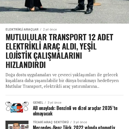
ELEKTRIKLI ARAÇLAR
2 yıl önce
MUTLULULAR TRANSPORT 12 ADET
ELEKTRİKLİ ARAÇ ALDI, YEŞİL
LOJİSTİK ÇALIŞMALARINI
HIZLANDIRDI
Doğa dostu uygulamaları ve çevreci yaklaşımları ile gelecek
kuşaklara daha yaşanılabilir bir dünya bırakmayı hedefleyen
Mutlular Transport, elektrikli araç yatırımlarına...
GENEL
3 yıl önce
AB onayladı: Benzinli ve dizel araçlar 2035’te
olmayacak
TICARI ARAÇ SEKTÖRÜ
3 yıl önce
Mercedes-Benz Türk, 2022 yılında otomotiv