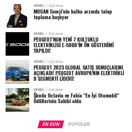
GENEL
2 yıl önce
MOGAN Enerji’nin halka arzında talep
toplama başlıyor
GENEL
2 yıl önce
PEUGEOT’NUN YENİ 7 KOLTUKLU
ELEKTRİKLİSİ E-5008’İN ÖN GÖSTERİMİ
YAPILDI!
GENEL
2 yıl önce
PEUGEOT 2023 GLOBAL SATIŞ SONUÇLARINI
AÇIKLADI! PEUGEOT AVRUPA’NIN ELEKTRİKLİ
B SEGMENTİ LİDERİ!
GENEL
2 yıl önce
Škoda Octavia ve Fabia “En İyi Otomobil“
Ödüllerinin Sahibi oldu
EN SON
POPÜLER