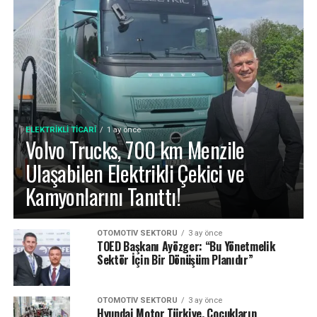
ELEKTRIKLI TICARI
1 ay önce
Volvo Trucks, 700 km Menzile
Ulaşabilen Elektrikli Çekici ve
Kamyonlarını Tanıttı!
OTOMOTIV SEKTÖRÜ
3 ay önce
TOED Başkanı Ayözger: “Bu Yönetmelik
Sektör İçin Bir Dönüşüm Planıdır”
OTOMOTIV SEKTÖRÜ
3 ay önce
Hyundai Motor Türkiye, Çocukların