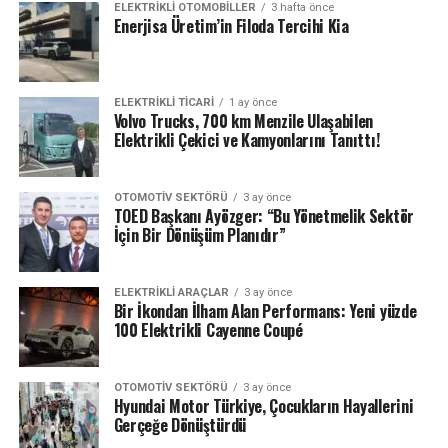
ELEKTRIKLI OTOMOBILLER
3 hafta önce
Enerjisa Üretim’in Filoda Tercihi Kia
ELEKTRIKLI TICARI
1 ay önce
Volvo Trucks, 700 km Menzile Ulaşabilen
Elektrikli Çekici ve Kamyonlarını Tanıttı!
OTOMOTIV SEKTÖRÜ
3 ay önce
TOED Başkanı Ayözger: “Bu Yönetmelik Sektör
İçin Bir Dönüşüm Planıdır”
ELEKTRIKLI ARAÇLAR
3 ay önce
Bir İkondan İlham Alan Performans: Yeni yüzde
100 Elektrikli Cayenne Coupé
OTOMOTIV SEKTÖRÜ
3 ay önce
Hyundai Motor Türkiye, Çocukların Hayallerini
Gerçeğe Dönüştürdü