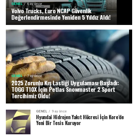
GENEL
6 ay önce
Volvo Trucks, Euro NCAP Güvenlik
Değerlendirmesinde Yeniden 5 Yıldız Aldı!
GENEL
7 ay önce
2025 Zorunlu Kış Lastiği Uygulaması Başladı:
TOGG T10X İçin Petlas Snowmaster 2 Sport
Tercihimiz Oldu!
GENEL
9 ay önce
Hyundai Hidrojen Yakıt Hücresi İçin Kore’de
Yeni Bir Tesis Kuruyor