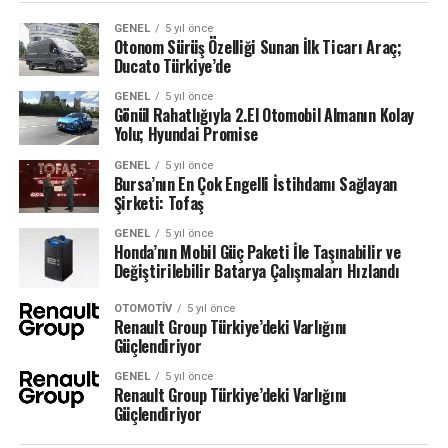
GENEL
5 yıl önce
Otonom Sürüş Özelliği Sunan İlk Ticarı Araç;
Ducato Türkiye’de
GENEL
5 yıl önce
Gönül Rahatlığıyla 2.El Otomobil Almanın Kolay
Yolu; Hyundai Promise
GENEL
5 yıl önce
Bursa’nın En Çok Engelli İstihdamı Sağlayan
Şirketi: Tofaş
GENEL
5 yıl önce
Honda’nın Mobil Güç Paketi İle Taşınabilir ve
Değiştirilebilir Batarya Çalışmaları Hızlandı
OTOMOTIV
5 yıl önce
Renault Group Türkiye’deki Varlığını
Güçlendiriyor
GENEL
5 yıl önce
Renault Group Türkiye’deki Varlığını
Güçlendiriyor