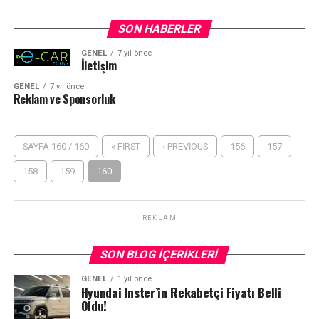
SON HABERLER
GENEL
7 yıl önce
İletişim
GENEL
7 yıl önce
Reklam ve Sponsorluk
SAYFA 160 / 160
« FIRST
‹ PREVIOUS
156
157
158
159
160
REKLAM
SON BLOG İÇERIKLERI
GENEL
1 yıl önce
Hyundai Inster’in Rekabetçi Fiyatı Belli
Oldu!