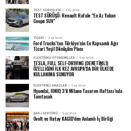
TEST SÜRÜŞLERI
4 ay önce
TEST SÜRÜŞÜ: Renault Rafale “En Az Yakan
Coupe SUV”
TICARI
4 ay önce
Ford Trucks’tan Türkiye’nin En Kapsamlı Ağır
Ticari Yeşil Dönüşüm Planı
ELEKTRIKLI OTOMOBILLER
4 ay önce
TESLA, FULL SELF-DRIVING (DENETİMLİ)
ÖZELLİĞİNİ İLK KEZ AVRUPA’DA BİR ÜLKEDE
KULLANIMA SUNUYOR
ELEKTRIKLI ARAÇLAR
5 ay önce
Hyundai, IONIQ 3’ü Milano Tasarım Haftası’nda
Tanıtacak
ŞARJ SEKTÖRÜ
5 ay önce
Ovolt ve Hatay KAGİD’den Anlamlı İş Birliği