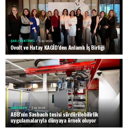
ŞARJ SEKTÖRÜ
5 ay önce
Ovolt ve Hatay KAGİD’den Anlamlı İş Birliği
HABERLER
5 ay önce
ABB’nin Sasbach tesisi sürdürülebilirlik
uygulamalarıyla dünyaya örnek oluyor