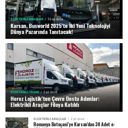
ELEKTRIKLI ARAÇLAR
10 ay önce
Karsan, Busworld 2025’te İki Yeni Teknolojiyi
Dünya Pazarında Tanıtacak!
ELEKTRIKLI TICARI
2 yıl önce
Horoz Lojistik’ten Çevre Dostu Adımlar:
Elektrikli Araçlar Filoya Katıldı
ELEKTRIKLI ARAÇLAR
2 yıl önce
Romanya Botoşani’ye Karsan’dan 38 Adet e-